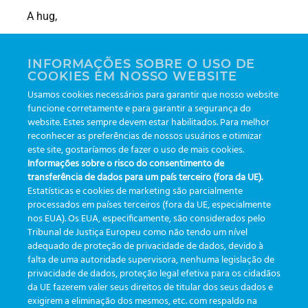
A hug,
Leonardo Lippel Rodrigues
INFORMAÇÕES SOBRE O USO DE
Sales and Technology Manager
COOKIES EM NOSSO WEBSITE
Usamos cookies necessários para garantir que nosso website
funcione corretamente e para garantir a segurança do
De Cannes ao laboratório: o
website. Estes sempre devem estar habilitados. Para melhor
Drones em Nova York:
reconhecer as preferências de nossos usuários e otimizar
que um filme 100% feito por
Inovação sem controle é
este site, gostaríamos de fazer o uso de mais cookies.
IA ensina sobre o futuro do
Informações sobre o risco do consentimento de
apenas barulho?
GBO eTrack
transferência de dados para um país terceiro (fora da UE).
Estatísticas e cookies de marketing são parcialmente
processados em países terceiros (fora da UE, especialmente
nos EUA). Os EUA, especificamente, são considerados pelo
Tribunal de Justiça Europeu como não tendo um nível
adequado de proteção de privacidade de dados, devido à
falta de uma autoridade supervisora, nenhuma legislação de
CATEGORIES
privacidade de dados, proteção legal efetiva para os cidadãos
da UE fazerem valer seus direitos de titular dos seus dados e
exigirem a eliminação dos mesmos, etc. com respaldo na
Updates
(19)