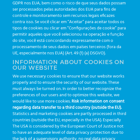
GDPR nos EUA, bem como o risco de que seus dados possam
ser processados pelas autoridades dos EUA para fins de
Events
(19)
controle e monitoramento sem recursos legais eficazes
Features
(35)
contra isso. Se você clicar em “Aceitar” para aceitar todos os
tipos de cookies ou clicar em “Configurações de cookie” para
Newsletters
(111)
permitir aqueles que você selecionou na operação e função
do site, você está concordando expressamente com o
processamento de seus dados em países terceiros (fora da
TAGS
UE, especialmente nos EUA) (Art. 49 (1) (a) DSGVO).
INFORMATION ABOUT COOKIES ON
OUR WEBSITE
AI
auditoria
automação
CBAC
cbpc-ml-2025
CBPCML
We use necessary cookies to ensure that our website works
congresso
customização
dashboard
DICQ
eficiência
properly and to ensure the security of our website. These
enterprise
etrack
flebotomista
governança clínica
must always be turned on. In order to better recognize the
preferences of our users and to optimize this website, we
GreinerBioOne
greinerbioonebr
HL7
IA
informação
would like to use more cookies.
Risk information on consent
regarding data transfer to a third country (outside the EU).
inovação
ISO15189
laboratório
novas tecnologias
PALC
Statistics and marketing cookies are partly processed in third
podcast
preanalitica
processo de coleta
produtividade
countries (outside the EU, especially in the USA). Especially
The USA is considered by the European Court of Justice not
Pré-analítica
qualidade
rastreabilidade
RDC
to have an adequate level of data privacy protection due to
rotina laboratorial
saúde
tecnologia
tomada de decisão
the lack of a supervisory authority, no real data privacy