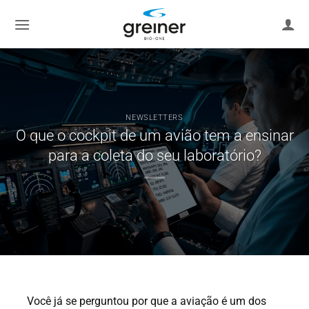
Skip
to
content
NEWSLETTERS
O que o cockpit de um avião tem a ensinar
para a coleta do seu laboratório?
Você já se perguntou por que a aviação é um dos