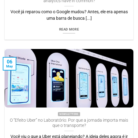
analytics have in common?
Você já reparou como o Google mudou? Antes, ele era apenas
uma barra de busca [...]
READ MORE
06
May
NEWSLETTERS
O “Efeito Uber” no Laboratório: Por que a jornada importa mais
que o transporte?
Você viu o que a Uber está planejando? A ideia deles agora é ir