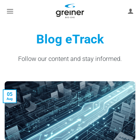
Skip
to
content
Blog eTrack
Follow our content and stay informed.
05
Aug