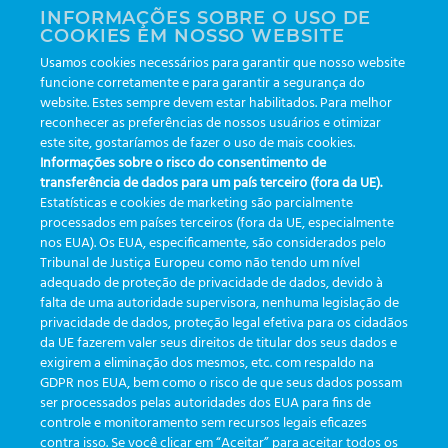
INFORMAÇÕES SOBRE O USO DE
COOKIES EM NOSSO WEBSITE
17
Usamos cookies necessários para garantir que nosso website
Apr
funcione corretamente e para garantir a segurança do
website. Estes sempre devem estar habilitados. Para melhor
reconhecer as preferências de nossos usuários e otimizar
este site, gostaríamos de fazer o uso de mais cookies.
Informações sobre o risco do consentimento de
transferência de dados para um país terceiro (fora da UE).
Estatísticas e cookies de marketing são parcialmente
processados em países terceiros (fora da UE, especialmente
NEWSLETTERS
nos EUA). Os EUA, especificamente, são considerados pelo
Rastreabilidade e desperdício: O que o laboratório pode aprender
Tribunal de Justiça Europeu como não tendo um nível
com o varejo alimentar?
adequado de proteção de privacidade de dados, devido à
Eu estava lendo um artigo recente sobre como o varejo
falta de uma autoridade supervisora, nenhuma legislação de
alimentar está se transformando, e [...]
privacidade de dados, proteção legal efetiva para os cidadãos
da UE fazerem valer seus direitos de titular dos seus dados e
READ MORE
exigirem a eliminação dos mesmos, etc. com respaldo na
GDPR nos EUA, bem como o risco de que seus dados possam
ser processados pelas autoridades dos EUA para fins de
controle e monitoramento sem recursos legais eficazes
contra isso. Se você clicar em “Aceitar” para aceitar todos os