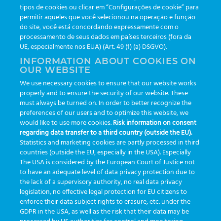
tipos de cookies ou clicar em “Configurações de cookie” para
10
Apr
permitir aqueles que você selecionou na operação e função
do site, você está concordando expressamente com o
processamento de seus dados em países terceiros (fora da
UE, especialmente nos EUA) (Art. 49 (1) (a) DSGVO).
INFORMATION ABOUT COOKIES ON
OUR WEBSITE
We use necessary cookies to ensure that our website works
properly and to ensure the security of our website. These
NEWSLETTERS
Da arquibancada à bancada: O que a biometria nos estádios
must always be turned on. In order to better recognize the
ensina sobre a rastreabilidade no laboratório
preferences of our users and to optimize this website, we
would like to use more cookies.
Risk information on consent
Rastreabilidade Recentemente, uma reportagem do portal
regarding data transfer to a third country (outside the EU).
Mercado & Consumo destacou uma revolução que já é realidade
Statistics and marketing cookies are partly processed in third
no [...]
countries (outside the EU, especially in the USA). Especially
The USA is considered by the European Court of Justice not
READ MORE
to have an adequate level of data privacy protection due to
the lack of a supervisory authority, no real data privacy
legislation, no effective legal protection for EU citizens to
enforce their data subject rights to erasure, etc. under the
1
2
3
4
…
8
GDPR in the USA, as well as the risk that their data may be