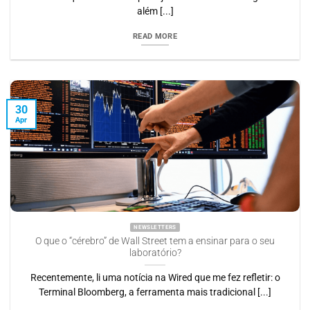
além [...]
READ MORE
30
Apr
NEWSLETTERS
O que o “cérebro” de Wall Street tem a ensinar para o seu
laboratório?
Recentemente, li uma notícia na Wired que me fez refletir: o
Terminal Bloomberg, a ferramenta mais tradicional [...]