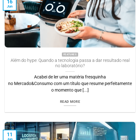
16
Jun
FEATURES
Além do hype: Quando a tecnologia passa a dar resultado real
no laboratório?
Acabei de ler uma matéria fresquinha
no Mercado&Consumo com um título que resume perfeitamente
o momento que [...]
READ MORE
11
Jun