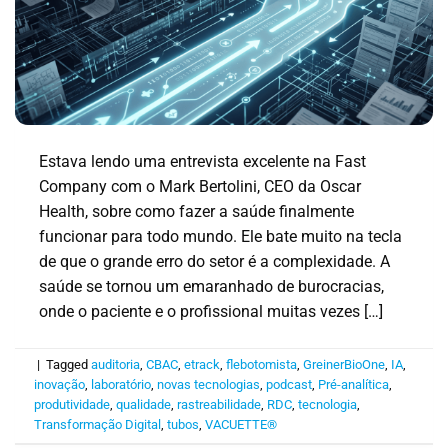
Estava lendo uma entrevista excelente na Fast
Company com o Mark Bertolini, CEO da Oscar
Health, sobre como fazer a saúde finalmente
funcionar para todo mundo. Ele bate muito na tecla
de que o grande erro do setor é a complexidade. A
saúde se tornou um emaranhado de burocracias,
onde o paciente e o profissional muitas vezes […]
|
Tagged
auditoria
,
CBAC
,
etrack
,
flebotomista
,
GreinerBioOne
,
IA
,
inovação
,
laboratório
,
novas tecnologias
,
podcast
,
Pré-analítica
,
produtividade
,
qualidade
,
rastreabilidade
,
RDC
,
tecnologia
,
Transformação Digital
,
tubos
,
VACUETTE®