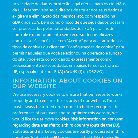
privacidade de dados, proteção legal efetiva para os cidadãos
da UE fazerem valer seus direitos de titular dos seus dados e
exigirem a eliminação dos mesmos, etc. com respaldo na
Updates
(19)
GDPR nos EUA, bem como o risco de que seus dados possam
ser processados pelas autoridades dos EUA para fins de
Events
(19)
controle e monitoramento sem recursos legais eficazes
Features
(35)
contra isso. Se você clicar em “Aceitar” para aceitar todos os
tipos de cookies ou clicar em “Configurações de cookie” para
Newsletters
(111)
permitir aqueles que você selecionou na operação e função
do site, você está concordando expressamente com o
processamento de seus dados em países terceiros (fora da
TAGS
UE, especialmente nos EUA) (Art. 49 (1) (a) DSGVO).
INFORMATION ABOUT COOKIES ON
OUR WEBSITE
AI
auditoria
automação
CBAC
cbpc-ml-2025
CBPCML
We use necessary cookies to ensure that our website works
congresso
customização
dashboard
DICQ
eficiência
properly and to ensure the security of our website. These
enterprise
etrack
flebotomista
governança clínica
must always be turned on. In order to better recognize the
preferences of our users and to optimize this website, we
GreinerBioOne
greinerbioonebr
HL7
IA
informação
would like to use more cookies.
Risk information on consent
regarding data transfer to a third country (outside the EU).
inovação
ISO15189
laboratório
novas tecnologias
PALC
Statistics and marketing cookies are partly processed in third
podcast
preanalitica
processo de coleta
produtividade
countries (outside the EU, especially in the USA). Especially