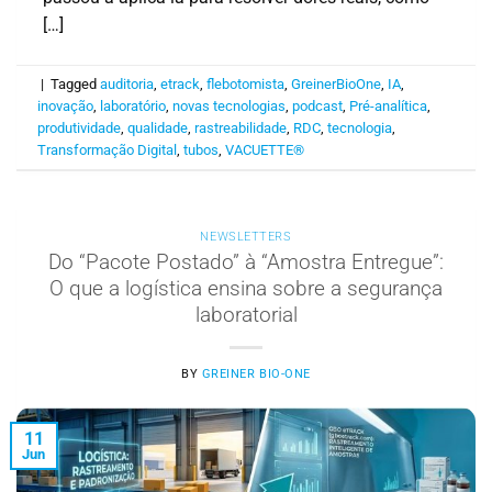
[…]
|
Tagged
auditoria
,
etrack
,
flebotomista
,
GreinerBioOne
,
IA
,
inovação
,
laboratório
,
novas tecnologias
,
podcast
,
Pré-analítica
,
produtividade
,
qualidade
,
rastreabilidade
,
RDC
,
tecnologia
,
Transformação Digital
,
tubos
,
VACUETTE®
NEWSLETTERS
Do “Pacote Postado” à “Amostra Entregue”:
O que a logística ensina sobre a segurança
laboratorial
BY
GREINER BIO-ONE
11
Jun