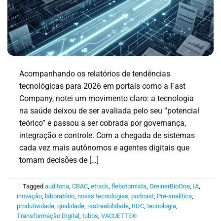
Acompanhando os relatórios de tendências
tecnológicas para 2026 em portais como a Fast
Company, notei um movimento claro: a tecnologia
na saúde deixou de ser avaliada pelo seu “potencial
teórico” e passou a ser cobrada por governança,
integração e controle. Com a chegada de sistemas
cada vez mais autônomos e agentes digitais que
tomam decisões de […]
|
Tagged
auditoria
,
CBAC
,
etrack
,
flebotomista
,
GreinerBioOne
,
IA
,
inovação
,
laboratório
,
novas tecnologias
,
podcast
,
Pré-analítica
,
produtividade
,
qualidade
,
rastreabilidade
,
RDC
,
tecnologia
,
Transformação Digital
,
tubos
,
VACUETTE®