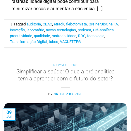
rastreabilidade digital pode contribuir para
minimizar riscos e aumentar a eficiência. […]
|
Tagged
auditoria
,
CBAC
,
etrack
,
flebotomista
,
GreinerBioOne
,
IA
,
inovação
,
laboratório
,
novas tecnologias
,
podcast
,
Pré-analítica
,
produtividade
,
qualidade
,
rastreabilidade
,
RDC
,
tecnologia
,
Transformação Digital
,
tubos
,
VACUETTE®
NEWSLETTERS
Simplificar a saúde: O que a pré-analítica
tem a aprender com o futuro do setor?
BY
GREINER BIO-ONE
09
Jul