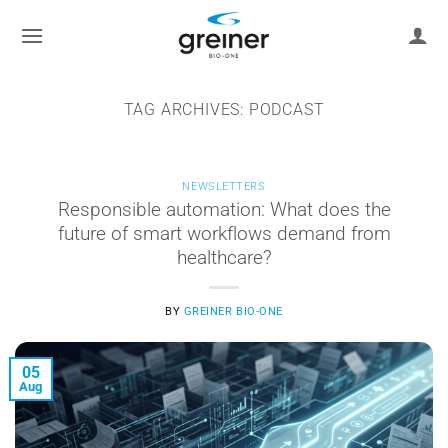
Skip
to
content
TAG ARCHIVES:
PODCAST
NEWSLETTERS
Responsible automation: What does the
future of smart workflows demand from
healthcare?
BY
GREINER BIO-ONE
05
Aug