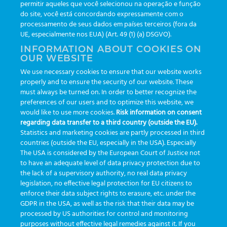
Newsletters
(111)
permitir aqueles que você selecionou na operação e função
do site, você está concordando expressamente com o
processamento de seus dados em países terceiros (fora da
TAGS
UE, especialmente nos EUA) (Art. 49 (1) (a) DSGVO).
INFORMATION ABOUT COOKIES ON
OUR WEBSITE
AI
auditoria
automação
CBAC
cbpc-ml-2025
CBPCML
We use necessary cookies to ensure that our website works
congresso
customização
dashboard
DICQ
eficiência
properly and to ensure the security of our website. These
enterprise
etrack
flebotomista
governança clínica
must always be turned on. In order to better recognize the
preferences of our users and to optimize this website, we
GreinerBioOne
greinerbioonebr
HL7
IA
informação
would like to use more cookies.
Risk information on consent
regarding data transfer to a third country (outside the EU).
inovação
ISO15189
laboratório
novas tecnologias
PALC
Statistics and marketing cookies are partly processed in third
podcast
preanalitica
processo de coleta
produtividade
countries (outside the EU, especially in the USA). Especially
The USA is considered by the European Court of Justice not
Pré-analítica
qualidade
rastreabilidade
RDC
to have an adequate level of data privacy protection due to
rotina laboratorial
saúde
tecnologia
tomada de decisão
the lack of a supervisory authority, no real data privacy
legislation, no effective legal protection for EU citizens to
Transformação
Transformação Digital
tubos
usabilidade
enforce their data subject rights to erasure, etc. under the
GDPR in the USA, as well as the risk that their data may be
VACUETTE®
processed by US authorities for control and monitoring
purposes without effective legal remedies against it. If you