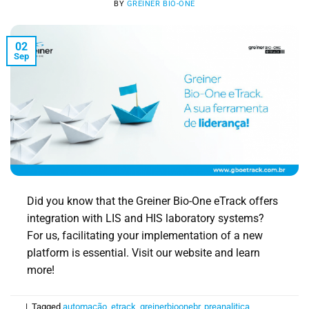
BY
GREINER BIO-ONE
02
Sep
Did you know that the Greiner Bio-One eTrack offers
integration with LIS and HIS laboratory systems?
For us, facilitating your implementation of a new
platform is essential. Visit our website and learn
more!
|
Tagged
automação
,
etrack
,
greinerbioonebr
,
preanalitica
,