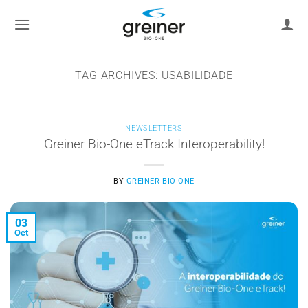
Skip
to
content
TAG ARCHIVES:
USABILIDADE
NEWSLETTERS
Greiner Bio-One eTrack Interoperability!
BY
GREINER BIO-ONE
03
Oct