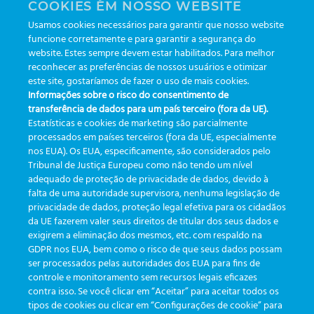
COOKIES EM NOSSO WEBSITE
Usability is one of the essential conditions that all
Usamos cookies necessários para garantir que nosso website
software must have. But what about when the user
funcione corretamente e para garantir a segurança do
is put at the center, with an ever-evolving interface
website. Estes sempre devem estar habilitados. Para melhor
and updates? That's how the Greiner Bio-One eTrack
reconhecer as preferências de nossos usuários e otimizar
helps you with efficient management. Meet now!
este site, gostaríamos de fazer o uso de mais cookies.
Informações sobre o risco do consentimento de
transferência de dados para um país terceiro (fora da UE).
|
Tagged
automação
,
etrack
,
greinerbioonebr
,
preanalitica
,
Estatísticas e cookies de marketing são parcialmente
rastreabilidade
,
tecnologia
,
usabilidade
processados em países terceiros (fora da UE, especialmente
nos EUA). Os EUA, especificamente, são considerados pelo
Tribunal de Justiça Europeu como não tendo um nível
adequado de proteção de privacidade de dados, devido à
falta de uma autoridade supervisora, nenhuma legislação de
CATEGORIES
privacidade de dados, proteção legal efetiva para os cidadãos
da UE fazerem valer seus direitos de titular dos seus dados e
exigirem a eliminação dos mesmos, etc. com respaldo na
Updates
(19)
GDPR nos EUA, bem como o risco de que seus dados possam
ser processados pelas autoridades dos EUA para fins de
Events
(19)
controle e monitoramento sem recursos legais eficazes
Features
(35)
contra isso. Se você clicar em “Aceitar” para aceitar todos os
tipos de cookies ou clicar em “Configurações de cookie” para