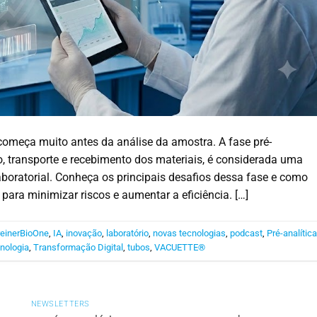
começa muito antes da análise da amostra. A fase pré-
ção, transporte e recebimento dos materiais, é considerada uma
aboratorial. Conheça os principais desafios dessa fase e como
r para minimizar riscos e aumentar a eficiência. […]
einerBioOne
,
IA
,
inovação
,
laboratório
,
novas tecnologias
,
podcast
,
Pré-analític
nologia
,
Transformação Digital
,
tubos
,
VACUETTE®
NEWSLETTERS