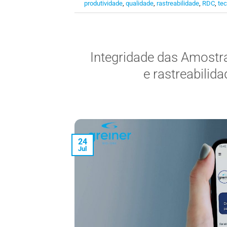
produtividade
,
qualidade
,
rastreabilidade
,
RDC
,
tec
Integridade das Amostra
e rastreabilid
24
Jul