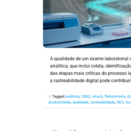
A qualidade de um exame laboratorial 
analítica, que inclui coleta, identifica
das etapas mais críticas do processo l
a rastreabilidade digital pode contribui
|
Tagged
auditoria
,
CBAC
,
etrack
,
flebotomista
,
Gr
produtividade
,
qualidade
,
rastreabilidade
,
RDC
,
tec