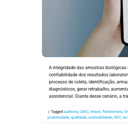
A integridade das amostras biológicas 
confiabilidade dos resultados laborator
processo de coleta, identificação, a
diagnósticos, gerar retrabalho, aument
assistencial. Diante desse cenário, a tr
|
Tagged
auditoria
,
CBAC
,
etrack
,
flebotomista
,
Gr
produtividade
,
qualidade
,
rastreabilidade
,
RDC
,
tec