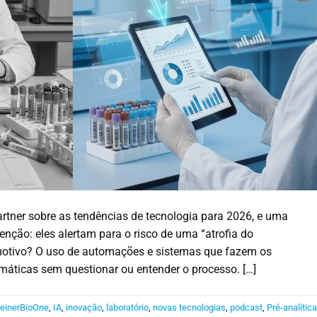
artner sobre as tendências de tecnologia para 2026, e uma
nção: eles alertam para o risco de uma “atrofia do
motivo? O uso de automações e sistemas que fazem os
máticas sem questionar ou entender o processo. […]
einerBioOne
,
IA
,
inovação
,
laboratório
,
novas tecnologias
,
podcast
,
Pré-analític