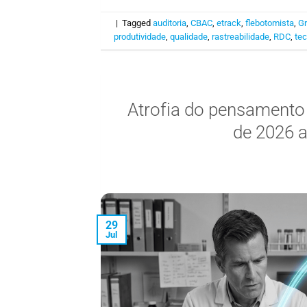
|
Tagged
auditoria
,
CBAC
,
etrack
,
flebotomista
,
Gr
produtividade
,
qualidade
,
rastreabilidade
,
RDC
,
tec
Atrofia do pensamento c
de 2026 a
29
Jul