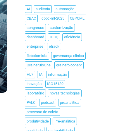
AI
auditoria
automação
CBAC
cbpc-ml-2025
CBPCML
congresso
customização
dashboard
DICQ
eficiência
enterprise
etrack
flebotomista
governança clínica
GreinerBioOne
greinerbioonebr
HL7
IA
informação
inovação
ISO15189
laboratório
novas tecnologias
PALC
podcast
preanalitica
processo de coleta
produtividade
Pré-analítica
qualidade
rastreabilidade