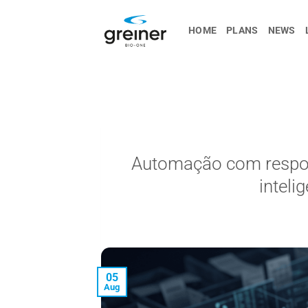
Skip
to
HOME
PLANS
NEWS
content
Automação com respons
inteli
05
Aug