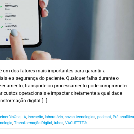
é um dos fatores mais importantes para garantir a
iais e a segurança do paciente. Qualquer falha durante o
rmazenamento, transporte ou processamento pode comprometer
ar custos operacionais e impactar diretamente a qualidade
ansformação digital […]
einerBioOne
,
IA
,
inovação
,
laboratório
,
novas tecnologias
,
podcast
,
Pré-analític
nologia
,
Transformação Digital
,
tubos
,
VACUETTE®