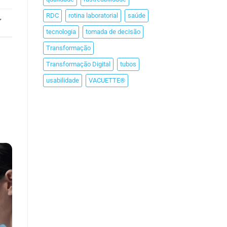
RDC
rotina laboratorial
saúde
a
,
tecnologia
tomada de decisão
Transformação
Transformação Digital
tubos
usabilidade
VACUETTE®