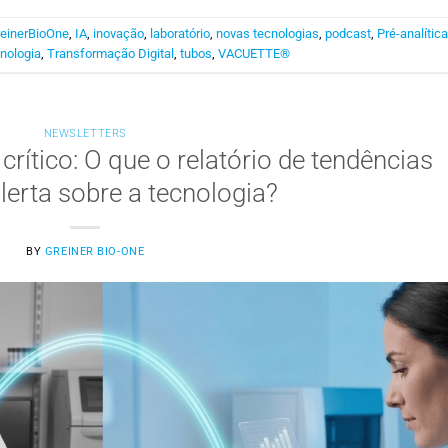
einerBioOne
,
IA
,
inovação
,
laboratório
,
novas tecnologias
,
podcast
,
Pré-analític
nologia
,
Transformação Digital
,
tubos
,
VACUETTE®
NEWSLETTERS
rítico: O que o relatório de tendências
lerta sobre a tecnologia?
BY
GREINER BIO-ONE