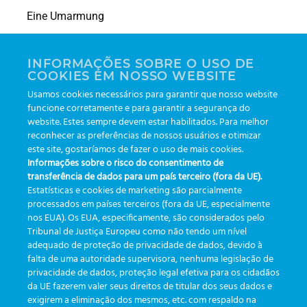
Eine Umarmung
Leonardo Lippel Rodrigues
INFORMAÇÕES SOBRE O USO DE
Vertriebs- und Technologiemanager
COOKIES EM NOSSO WEBSITE
Usamos cookies necessários para garantir que nosso website
funcione corretamente e para garantir a segurança do
De Cannes ao laboratório: o
website. Estes sempre devem estar habilitados. Para melhor
Drones em Nova York:
reconhecer as preferências de nossos usuários e otimizar
que um filme 100% feito por
Inovação sem controle é
este site, gostaríamos de fazer o uso de mais cookies.
IA ensina sobre o futuro do
Informações sobre o risco do consentimento de
apenas barulho?
GBO eTrack
transferência de dados para um país terceiro (fora da UE).
Estatísticas e cookies de marketing são parcialmente
processados em países terceiros (fora da UE, especialmente
nos EUA). Os EUA, especificamente, são considerados pelo
Tribunal de Justiça Europeu como não tendo um nível
adequado de proteção de privacidade de dados, devido à
falta de uma autoridade supervisora, nenhuma legislação de
KATEGORIEN
privacidade de dados, proteção legal efetiva para os cidadãos
da UE fazerem valer seus direitos de titular dos seus dados e
exigirem a eliminação dos mesmos, etc. com respaldo na
Aktualisierungen
(19)