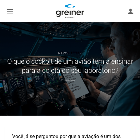
Zum
Inhalt
springen
NEWSLETTER
O que o cockpit de um avião tem a ensinar
para a coleta do seu laboratório?
Você já se perguntou por que a aviação é um dos