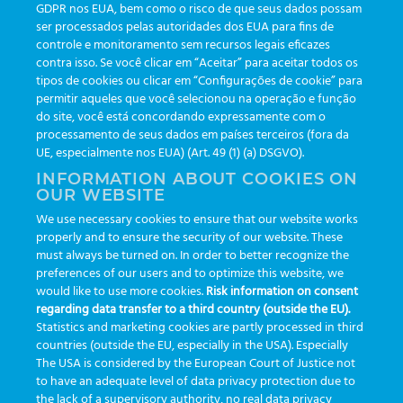
GDPR nos EUA, bem como o risco de que seus dados possam
ser processados pelas autoridades dos EUA para fins de
Veranstaltungen
(19)
controle e monitoramento sem recursos legais eficazes
Funktionalitäten
(35)
contra isso. Se você clicar em “Aceitar” para aceitar todos os
tipos de cookies ou clicar em “Configurações de cookie” para
Newsletter
(111)
permitir aqueles que você selecionou na operação e função
do site, você está concordando expressamente com o
processamento de seus dados em países terceiros (fora da
TAGS
UE, especialmente nos EUA) (Art. 49 (1) (a) DSGVO).
INFORMATION ABOUT COOKIES ON
OUR WEBSITE
AI
auditoria
automação
CBAC
cbpc-ml-2025
CBPCML
We use necessary cookies to ensure that our website works
congresso
customização
dashboard
DICQ
eficiência
properly and to ensure the security of our website. These
enterprise
etrack
flebotomista
governança clínica
must always be turned on. In order to better recognize the
preferences of our users and to optimize this website, we
GreinerBioOne
greinerbioonebr
HL7
IA
informação
would like to use more cookies.
Risk information on consent
regarding data transfer to a third country (outside the EU).
inovação
ISO15189
laboratório
novas tecnologias
PALC
Statistics and marketing cookies are partly processed in third
podcast
preanalitica
processo de coleta
produtividade
countries (outside the EU, especially in the USA). Especially
The USA is considered by the European Court of Justice not
Pré-analítica
qualidade
rastreabilidade
RDC
to have an adequate level of data privacy protection due to
rotina laboratorial
saúde
tecnologia
tomada de decisão
the lack of a supervisory authority, no real data privacy