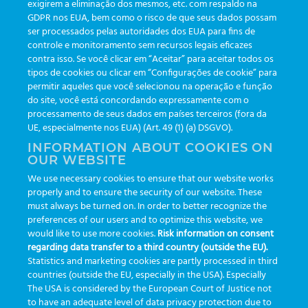
exigirem a eliminação dos mesmos, etc. com respaldo na
Updates
(19)
GDPR nos EUA, bem como o risco de que seus dados possam
ser processados pelas autoridades dos EUA para fins de
Events
(19)
controle e monitoramento sem recursos legais eficazes
Features
(35)
contra isso. Se você clicar em “Aceitar” para aceitar todos os
tipos de cookies ou clicar em “Configurações de cookie” para
Newsletters
(111)
permitir aqueles que você selecionou na operação e função
do site, você está concordando expressamente com o
processamento de seus dados em países terceiros (fora da
TAGS
UE, especialmente nos EUA) (Art. 49 (1) (a) DSGVO).
INFORMATION ABOUT COOKIES ON
OUR WEBSITE
AI
auditoria
automação
CBAC
cbpc-ml-2025
CBPCML
We use necessary cookies to ensure that our website works
congresso
customização
dashboard
DICQ
eficiência
properly and to ensure the security of our website. These
enterprise
etrack
flebotomista
governança clínica
must always be turned on. In order to better recognize the
preferences of our users and to optimize this website, we
GreinerBioOne
greinerbioonebr
HL7
IA
informação
would like to use more cookies.
Risk information on consent
regarding data transfer to a third country (outside the EU).
inovação
ISO15189
laboratório
novas tecnologias
PALC
Statistics and marketing cookies are partly processed in third
podcast
preanalitica
processo de coleta
produtividade
countries (outside the EU, especially in the USA). Especially
The USA is considered by the European Court of Justice not
Pré-analítica
qualidade
rastreabilidade
RDC
to have an adequate level of data privacy protection due to