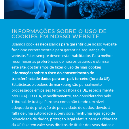
INFORMAÇÕES SOBRE O USO DE
COOKIES EM NOSSO WEBSITE
Usamos cookies necessários para garantir que nosso website
funcione corretamente e para garantir a segurança do
The efficiency and flexibility of the
Greiner Bio-One
website. Estes sempre devem estar habilitados. Para melhor
eTrack
supports and leverages your talent by
reconhecer as preferências de nossos usuários e otimizar
automating your lab processes.
este site, gostaríamos de fazer o uso de mais cookies.
Informações sobre o risco do consentimento de
transferência de dados para um país terceiro (fora da UE).
|
Tagged
automação
,
etrack
,
greinerbioonebr
,
preanalitica
,
Estatísticas e cookies de marketing são parcialmente
rastreabilidade
,
tecnologia
processados em países terceiros (fora da UE, especialmente
nos EUA). Os EUA, especificamente, são considerados pelo
Tribunal de Justiça Europeu como não tendo um nível
adequado de proteção de privacidade de dados, devido à
falta de uma autoridade supervisora, nenhuma legislação de
CATEGORIES
privacidade de dados, proteção legal efetiva para os cidadãos
da UE fazerem valer seus direitos de titular dos seus dados e