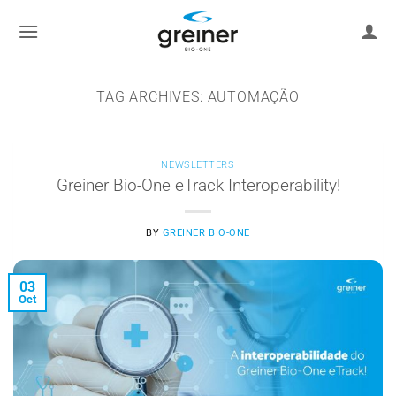
Skip
to
content
TAG ARCHIVES:
AUTOMAÇÃO
NEWSLETTERS
Greiner Bio-One eTrack Interoperability!
BY
GREINER BIO-ONE
03
Oct