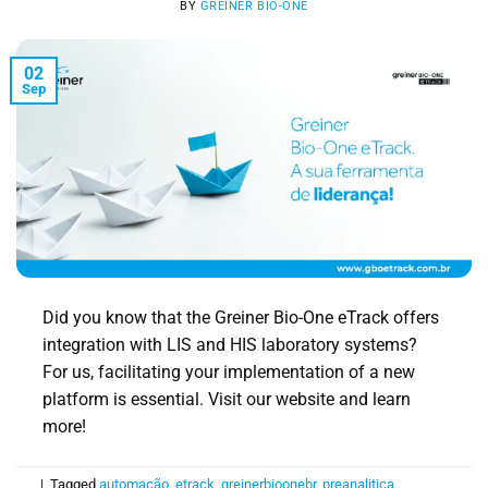
BY
GREINER BIO-ONE
02
Sep
Did you know that the Greiner Bio-One eTrack offers
integration with LIS and HIS laboratory systems?
For us, facilitating your implementation of a new
platform is essential. Visit our website and learn
more!
|
Tagged
automação
,
etrack
,
greinerbioonebr
,
preanalitica
,