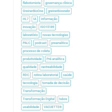
flebotomista
governança clínica
GreinerBioOne
greinerbioonebr
HL7
IA
informação
inovação
ISO15189
laboratório
novas tecnologias
PALC
podcast
preanalitica
processo de coleta
produtividade
Pré-analítica
qualidade
rastreabilidade
RDC
rotina laboratorial
saúde
tecnologia
tomada de decisão
Transformação
Transformação Digital
tubos
usabilidade
VACUETTE®