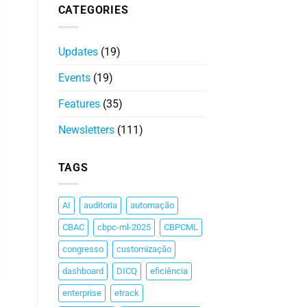
CATEGORIES
Updates
(19)
Events
(19)
Features
(35)
Newsletters
(111)
TAGS
AI
auditoria
automação
CBAC
cbpc-ml-2025
CBPCML
congresso
customização
dashboard
DICQ
eficiência
enterprise
etrack