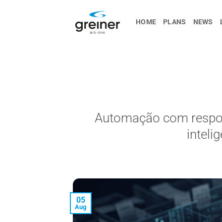
Skip
to
HOME
PLANS
NEWS
content
Automação com respons
inteli
05
Aug