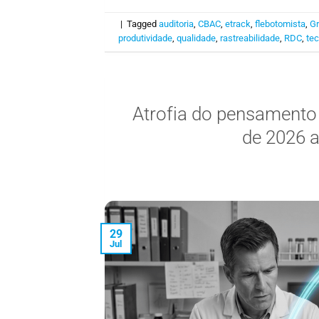
|
Tagged
auditoria
,
CBAC
,
etrack
,
flebotomista
,
Gr
produtividade
,
qualidade
,
rastreabilidade
,
RDC
,
tec
Atrofia do pensamento c
de 2026 a
29
Jul