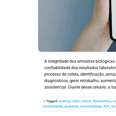
A integridade das amostras biológicas 
confiabilidade dos resultados laborator
processo de coleta, identificação, a
diagnósticos, gerar retrabalho, aument
assistencial. Diante desse cenário, a tr
|
Tagged
auditoria
,
CBAC
,
etrack
,
flebotomista
,
Gr
produtividade
,
qualidade
,
rastreabilidade
,
RDC
,
tec