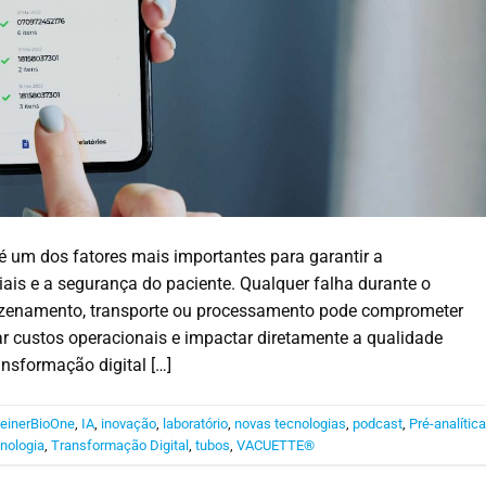
é um dos fatores mais importantes para garantir a
iais e a segurança do paciente. Qualquer falha durante o
rmazenamento, transporte ou processamento pode comprometer
ar custos operacionais e impactar diretamente a qualidade
ansformação digital […]
einerBioOne
,
IA
,
inovação
,
laboratório
,
novas tecnologias
,
podcast
,
Pré-analític
nologia
,
Transformação Digital
,
tubos
,
VACUETTE®