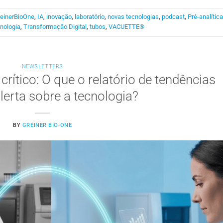
einerBioOne
,
IA
,
inovação
,
laboratório
,
novas tecnologias
,
podcast
,
Pré-analític
nologia
,
Transformação Digital
,
tubos
,
VACUETTE®
NEWSLETTERS
rítico: O que o relatório de tendências
lerta sobre a tecnologia?
BY
GREINER BIO-ONE