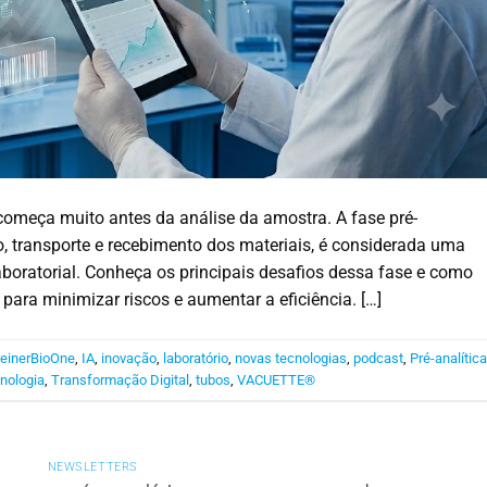
começa muito antes da análise da amostra. A fase pré-
ção, transporte e recebimento dos materiais, é considerada uma
aboratorial. Conheça os principais desafios dessa fase e como
r para minimizar riscos e aumentar a eficiência. […]
einerBioOne
,
IA
,
inovação
,
laboratório
,
novas tecnologias
,
podcast
,
Pré-analític
nologia
,
Transformação Digital
,
tubos
,
VACUETTE®
NEWSLETTERS