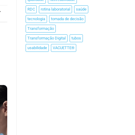
RDC
rotina laboratorial
saúde
a
,
tecnologia
tomada de decisão
Transformação
Transformação Digital
tubos
usabilidade
VACUETTE®