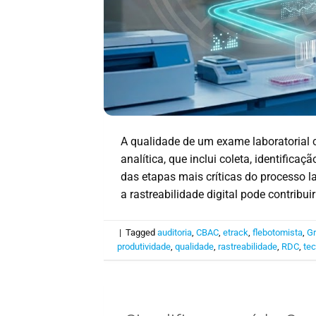
A qualidade de um exame laboratorial 
analítica, que inclui coleta, identifica
das etapas mais críticas do processo l
a rastreabilidade digital pode contribui
|
Tagged
auditoria
,
CBAC
,
etrack
,
flebotomista
,
Gr
produtividade
,
qualidade
,
rastreabilidade
,
RDC
,
tec