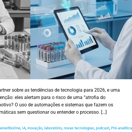
artner sobre as tendências de tecnologia para 2026, e uma
nção: eles alertam para o risco de uma “atrofia do
motivo? O uso de automações e sistemas que fazem os
máticas sem questionar ou entender o processo. […]
einerBioOne
,
IA
,
inovação
,
laboratório
,
novas tecnologias
,
podcast
,
Pré-analític