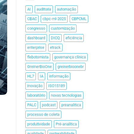
AI
auditoria
automação
CBAC
cbpc-ml-2025
CBPCML
congresso
customização
dashboard
DICQ
eficiência
enterprise
etrack
flebotomista
governança clínica
GreinerBioOne
greinerbioonebr
HL7
IA
informação
inovação
ISO15189
laboratório
novas tecnologias
PALC
podcast
preanalitica
processo de coleta
produtividade
Pré-analítica
qualidade
rastreabilidade