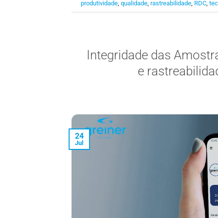
produtividade
,
qualidade
,
rastreabilidade
,
RDC
,
tec
Integridade das Amostra
e rastreabilid
24
Jul