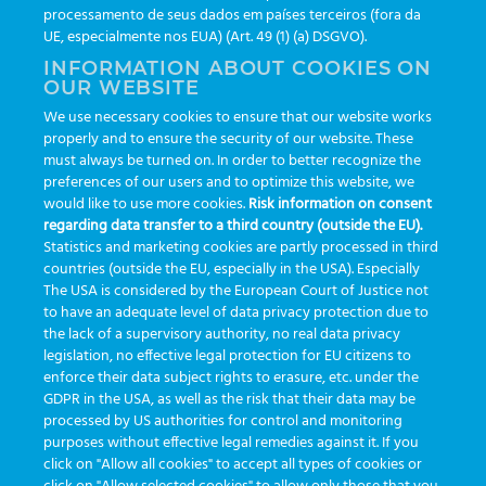
processamento de seus dados em países terceiros (fora da
TAGS
UE, especialmente nos EUA) (Art. 49 (1) (a) DSGVO).
INFORMATION ABOUT COOKIES ON
OUR WEBSITE
AI
auditoria
automação
CBAC
cbpc-ml-2025
CBPCML
We use necessary cookies to ensure that our website works
congresso
customização
dashboard
DICQ
eficiência
properly and to ensure the security of our website. These
enterprise
etrack
flebotomista
governança clínica
must always be turned on. In order to better recognize the
preferences of our users and to optimize this website, we
GreinerBioOne
greinerbioonebr
HL7
IA
informação
would like to use more cookies.
Risk information on consent
regarding data transfer to a third country (outside the EU).
inovação
ISO15189
laboratório
novas tecnologias
PALC
Statistics and marketing cookies are partly processed in third
podcast
preanalitica
processo de coleta
produtividade
countries (outside the EU, especially in the USA). Especially
The USA is considered by the European Court of Justice not
Pré-analítica
qualidade
rastreabilidade
RDC
to have an adequate level of data privacy protection due to
rotina laboratorial
saúde
tecnologia
tomada de decisão
the lack of a supervisory authority, no real data privacy
legislation, no effective legal protection for EU citizens to
Transformação
Transformação Digital
tubos
usabilidade
enforce their data subject rights to erasure, etc. under the
GDPR in the USA, as well as the risk that their data may be
VACUETTE®
processed by US authorities for control and monitoring
purposes without effective legal remedies against it. If you
click on "Allow all cookies" to accept all types of cookies or