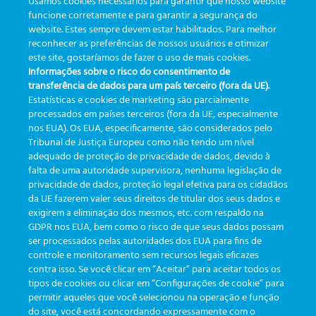
Usamos cookies necessários para garantir que nosso website
funcione corretamente e para garantir a segurança do
website. Estes sempre devem estar habilitados. Para melhor
Por que a excelência ainda é
O laboratório do futuro não
reconhecer as preferências de nossos usuários e otimizar
um desafio para os
vende apenas exames, vende
este site, gostaríamos de fazer o uso de mais cookies.
laboratórios no Brasil? Meus
Informações sobre o risco do consentimento de
segurança e experiência
insights com Akiko Hiramoto.
transferência de dados para um país terceiro (fora da UE).
Estatísticas e cookies de marketing são parcialmente
processados em países terceiros (fora da UE, especialmente
nos EUA). Os EUA, especificamente, são considerados pelo
Tribunal de Justiça Europeu como não tendo um nível
adequado de proteção de privacidade de dados, devido à
falta de uma autoridade supervisora, nenhuma legislação de
CATEGORIES
privacidade de dados, proteção legal efetiva para os cidadãos
da UE fazerem valer seus direitos de titular dos seus dados e
exigirem a eliminação dos mesmos, etc. com respaldo na
Updates
(19)
GDPR nos EUA, bem como o risco de que seus dados possam
ser processados pelas autoridades dos EUA para fins de
Events
(19)
controle e monitoramento sem recursos legais eficazes
Features
(35)
contra isso. Se você clicar em “Aceitar” para aceitar todos os
tipos de cookies ou clicar em “Configurações de cookie” para
Newsletters
(111)
permitir aqueles que você selecionou na operação e função
do site, você está concordando expressamente com o