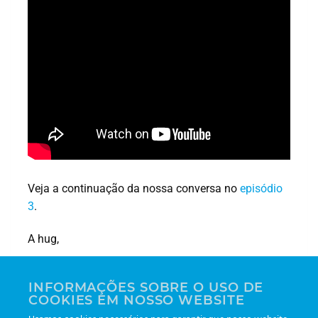
Veja a continuação da nossa conversa no
episódio
3
.
A hug,
Leonardo Lippel Rodrigues
INFORMAÇÕES SOBRE O USO DE
Sales and Technology Manager
COOKIES EM NOSSO WEBSITE