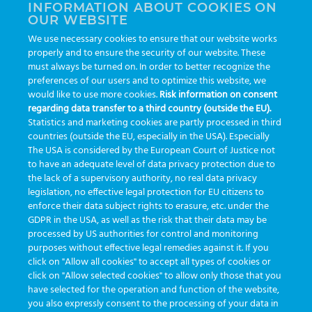
INFORMATION ABOUT COOKIES ON
OUR WEBSITE
AI
auditoria
automação
CBAC
cbpc-ml-2025
CBPCML
We use necessary cookies to ensure that our website works
congresso
customização
dashboard
DICQ
eficiência
properly and to ensure the security of our website. These
enterprise
etrack
flebotomista
governança clínica
must always be turned on. In order to better recognize the
preferences of our users and to optimize this website, we
GreinerBioOne
greinerbioonebr
HL7
IA
informação
would like to use more cookies.
Risk information on consent
regarding data transfer to a third country (outside the EU).
inovação
ISO15189
laboratório
novas tecnologias
PALC
Statistics and marketing cookies are partly processed in third
podcast
preanalitica
processo de coleta
produtividade
countries (outside the EU, especially in the USA). Especially
The USA is considered by the European Court of Justice not
Pré-analítica
qualidade
rastreabilidade
RDC
to have an adequate level of data privacy protection due to
rotina laboratorial
saúde
tecnologia
tomada de decisão
the lack of a supervisory authority, no real data privacy
legislation, no effective legal protection for EU citizens to
Transformação
Transformação Digital
tubos
usabilidade
enforce their data subject rights to erasure, etc. under the
GDPR in the USA, as well as the risk that their data may be
VACUETTE®
processed by US authorities for control and monitoring
purposes without effective legal remedies against it. If you
click on "Allow all cookies" to accept all types of cookies or
click on "Allow selected cookies" to allow only those that you
have selected for the operation and function of the website,
you also expressly consent to the processing of your data in