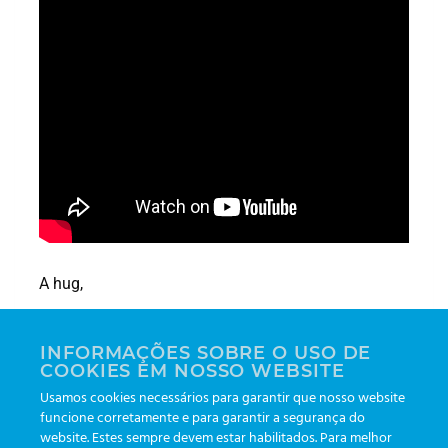
A hug,
Leonardo Lippel Rodrigues
INFORMAÇÕES SOBRE O USO DE
Sales and Technology Manager
COOKIES EM NOSSO WEBSITE
Usamos cookies necessários para garantir que nosso website
funcione corretamente e para garantir a segurança do
O perigo mora na gaveta: Por
website. Estes sempre devem estar habilitados. Para melhor