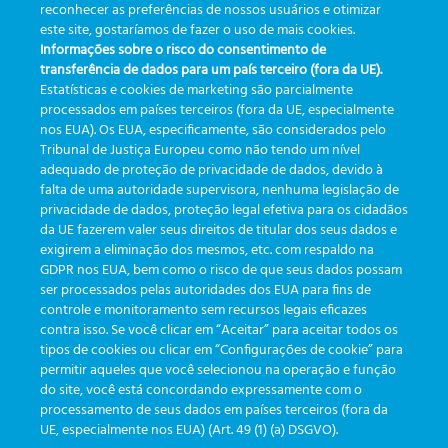
Do caos à rastreabilidade
reconhecer as preferências de nossos usuários e otimizar
que o papel é o maior
total: O impacto do e-Track
este site, gostaríamos de fazer o uso de mais cookies.
inimigo da sua próxima
Informações sobre o risco do consentimento de
na rotina do Instituto Vida
auditoria
transferência de dados para um país terceiro (fora da UE).
Estatísticas e cookies de marketing são parcialmente
processados em países terceiros (fora da UE, especialmente
nos EUA). Os EUA, especificamente, são considerados pelo
Tribunal de Justiça Europeu como não tendo um nível
adequado de proteção de privacidade de dados, devido à
falta de uma autoridade supervisora, nenhuma legislação de
CATEGORIES
privacidade de dados, proteção legal efetiva para os cidadãos
da UE fazerem valer seus direitos de titular dos seus dados e
exigirem a eliminação dos mesmos, etc. com respaldo na
Updates
(19)
GDPR nos EUA, bem como o risco de que seus dados possam
ser processados pelas autoridades dos EUA para fins de
Events
(19)
controle e monitoramento sem recursos legais eficazes
Features
(35)
contra isso. Se você clicar em “Aceitar” para aceitar todos os
tipos de cookies ou clicar em “Configurações de cookie” para
Newsletters
(111)
permitir aqueles que você selecionou na operação e função
do site, você está concordando expressamente com o
processamento de seus dados em países terceiros (fora da
TAGS
UE, especialmente nos EUA) (Art. 49 (1) (a) DSGVO).