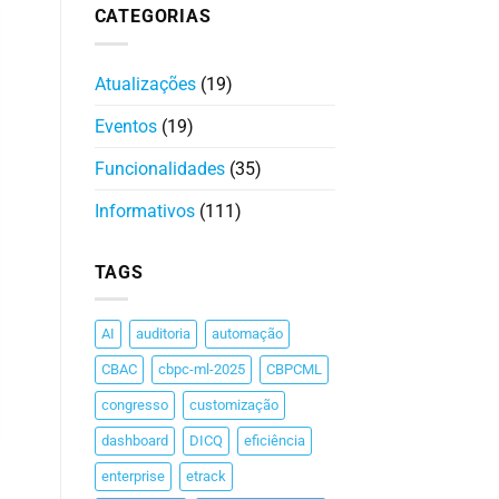
CATEGORIAS
Atualizações
(19)
Eventos
(19)
Funcionalidades
(35)
Informativos
(111)
TAGS
AI
auditoria
automação
CBAC
cbpc-ml-2025
CBPCML
congresso
customização
dashboard
DICQ
eficiência
enterprise
etrack