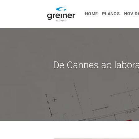
Ir
para
HOME
PLANOS
NOVID
o
conteúdo
De Cannes ao laborat