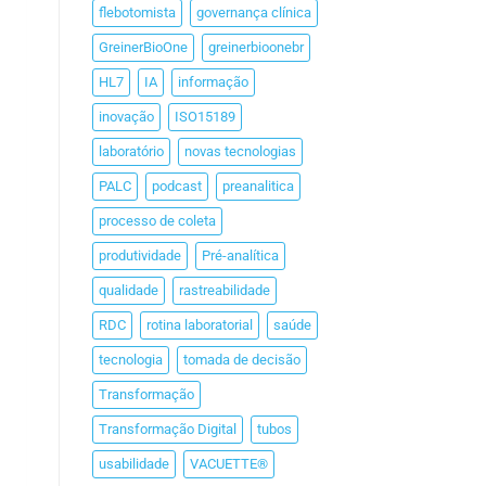
flebotomista
governança clínica
GreinerBioOne
greinerbioonebr
HL7
IA
informação
inovação
ISO15189
laboratório
novas tecnologias
PALC
podcast
preanalitica
processo de coleta
produtividade
Pré-analítica
qualidade
rastreabilidade
RDC
rotina laboratorial
saúde
tecnologia
tomada de decisão
Transformação
Transformação Digital
tubos
usabilidade
VACUETTE®