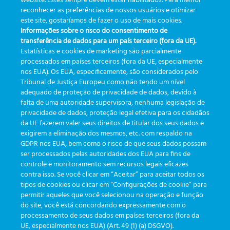
website. Estes sempre devem estar habilitados. Para melhor
reconhecer as preferências de nossos usuários e otimizar
CBPC 2025 – Rio de Janeiro:
Seamless integration: eTrack
este site, gostaríamos de fazer o uso de mais cookies.
O pré-analítico pediu decisão,
communicating with
Informações sobre o risco do consentimento de
e não mais um dashboard
(almost) everything.
transferência de dados para um país terceiro (fora da UE).
Estatísticas e cookies de marketing são parcialmente
processados em países terceiros (fora da UE, especialmente
nos EUA). Os EUA, especificamente, são considerados pelo
Tribunal de Justiça Europeu como não tendo um nível
adequado de proteção de privacidade de dados, devido à
falta de uma autoridade supervisora, nenhuma legislação de
CATEGORIES
privacidade de dados, proteção legal efetiva para os cidadãos
da UE fazerem valer seus direitos de titular dos seus dados e
exigirem a eliminação dos mesmos, etc. com respaldo na
Updates
(19)
GDPR nos EUA, bem como o risco de que seus dados possam
ser processados pelas autoridades dos EUA para fins de
Events
(19)
controle e monitoramento sem recursos legais eficazes
Features
(35)
contra isso. Se você clicar em “Aceitar” para aceitar todos os
tipos de cookies ou clicar em “Configurações de cookie” para
Newsletters
(111)
permitir aqueles que você selecionou na operação e função
do site, você está concordando expressamente com o
processamento de seus dados em países terceiros (fora da
TAGS
UE, especialmente nos EUA) (Art. 49 (1) (a) DSGVO).