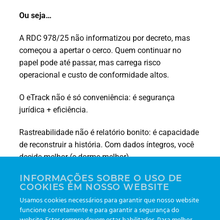
Ou seja…
A RDC 978/25 não informatizou por decreto, mas
começou a apertar o cerco. Quem continuar no
papel pode até passar, mas carrega risco
operacional e custo de conformidade altos.
O eTrack não é só conveniência: é segurança
jurídica + eficiência.
Rastreabilidade não é relatório bonito: é capacidade
de reconstruir a história. Com dados íntegros, você
decide melhor (e dorme melhor).
INFORMAÇÕES SOBRE O USO DE
Leonardo Lippel Rodrigues
COOKIES EM NOSSO WEBSITE
Innovation and Technology Manager
Usamos cookies necessários para garantir que nosso website
funcione corretamente e para garantir a segurança do