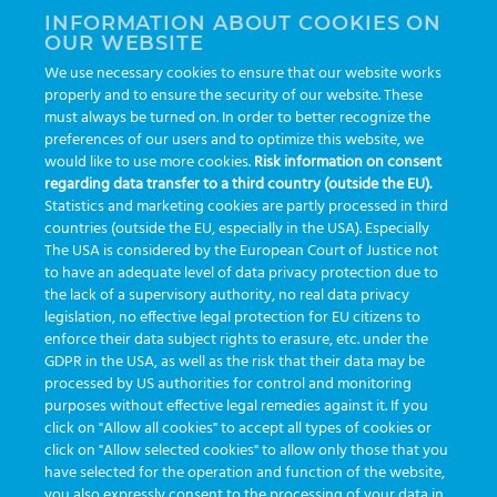
INFORMATION ABOUT COOKIES ON
OUR WEBSITE
AI
auditoria
automação
CBAC
cbpc-ml-2025
CBPCML
We use necessary cookies to ensure that our website works
congresso
customização
dashboard
DICQ
eficiência
properly and to ensure the security of our website. These
enterprise
etrack
flebotomista
governança clínica
must always be turned on. In order to better recognize the
preferences of our users and to optimize this website, we
GreinerBioOne
greinerbioonebr
HL7
IA
informação
would like to use more cookies.
Risk information on consent
regarding data transfer to a third country (outside the EU).
inovação
ISO15189
laboratório
novas tecnologias
PALC
Statistics and marketing cookies are partly processed in third
podcast
preanalitica
processo de coleta
produtividade
countries (outside the EU, especially in the USA). Especially
The USA is considered by the European Court of Justice not
Pré-analítica
qualidade
rastreabilidade
RDC
to have an adequate level of data privacy protection due to
rotina laboratorial
saúde
tecnologia
tomada de decisão
the lack of a supervisory authority, no real data privacy
legislation, no effective legal protection for EU citizens to
Transformação
Transformação Digital
tubos
usabilidade
enforce their data subject rights to erasure, etc. under the
GDPR in the USA, as well as the risk that their data may be
VACUETTE®
processed by US authorities for control and monitoring
purposes without effective legal remedies against it. If you
click on "Allow all cookies" to accept all types of cookies or
click on "Allow selected cookies" to allow only those that you
have selected for the operation and function of the website,
you also expressly consent to the processing of your data in