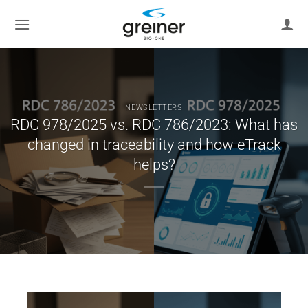
Skip
to
content
NEWSLETTERS
RDC 978/2025 vs. RDC 786/2023: What has
changed in traceability and how eTrack
helps?