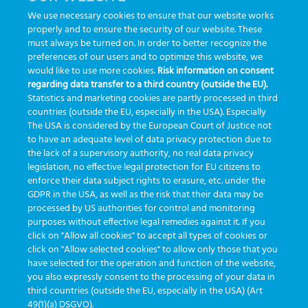
We use necessary cookies to ensure that our website works
congresso
customização
dashboard
DICQ
eficiência
properly and to ensure the security of our website. These
enterprise
etrack
flebotomista
governança clínica
must always be turned on. In order to better recognize the
preferences of our users and to optimize this website, we
GreinerBioOne
greinerbioonebr
HL7
IA
informação
would like to use more cookies.
Risk information on consent
regarding data transfer to a third country (outside the EU).
inovação
ISO15189
laboratório
novas tecnologias
PALC
Statistics and marketing cookies are partly processed in third
podcast
preanalitica
processo de coleta
produtividade
countries (outside the EU, especially in the USA). Especially
The USA is considered by the European Court of Justice not
Pré-analítica
qualidade
rastreabilidade
RDC
to have an adequate level of data privacy protection due to
rotina laboratorial
saúde
tecnologia
tomada de decisão
the lack of a supervisory authority, no real data privacy
legislation, no effective legal protection for EU citizens to
Transformação
Transformação Digital
tubos
usabilidade
enforce their data subject rights to erasure, etc. under the
GDPR in the USA, as well as the risk that their data may be
VACUETTE®
processed by US authorities for control and monitoring
purposes without effective legal remedies against it. If you
click on "Allow all cookies" to accept all types of cookies or
click on "Allow selected cookies" to allow only those that you
have selected for the operation and function of the website,
you also expressly consent to the processing of your data in
third countries (outside the EU, especially in the USA) (Art
developed by
Greiner Service Tech
49(1)(a) DSGVO).