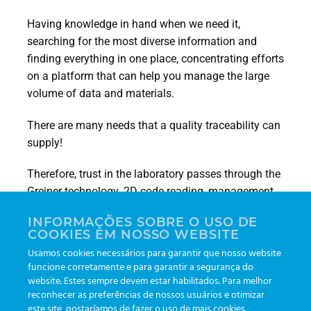
Having knowledge in hand when we need it,
searching for the most diverse information and
finding everything in one place, concentrating efforts
on a platform that can help you manage the large
volume of data and materials.
There are many needs that a quality traceability can
supply!
Therefore, trust in the laboratory passes through the
Greiner technology. 2D code reading, management
dashboard and activity graphs are just some of the
INFORMAÇÕES SOBRE O USO DE
benefits.
COOKIES EM NOSSO WEBSITE
Usamos cookies necessários para garantir que nosso website
Meet the
Greiner Bio-One eTrack
!
funcione corretamente e para garantir a segurança do
website. Estes sempre devem estar habilitados. Para melhor
reconhecer as preferências de nossos usuários e otimizar
este site, gostaríamos de fazer o uso de mais cookies.