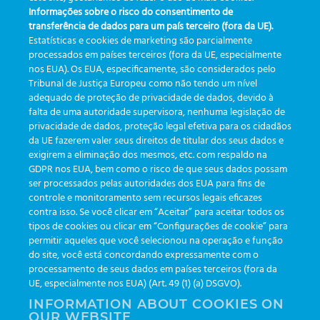
The app that makes a
What can Greiner Bio-One
Informações sobre o risco do consentimento de
difference in management
eTrack do for you?
transferência de dados para um país terceiro (fora da UE).
Estatísticas e cookies de marketing são parcialmente
processados em países terceiros (fora da UE, especialmente
nos EUA). Os EUA, especificamente, são considerados pelo
Tribunal de Justiça Europeu como não tendo um nível
adequado de proteção de privacidade de dados, devido à
falta de uma autoridade supervisora, nenhuma legislação de
CATEGORIES
privacidade de dados, proteção legal efetiva para os cidadãos
da UE fazerem valer seus direitos de titular dos seus dados e
exigirem a eliminação dos mesmos, etc. com respaldo na
Updates
(19)
GDPR nos EUA, bem como o risco de que seus dados possam
ser processados pelas autoridades dos EUA para fins de
Events
(19)
controle e monitoramento sem recursos legais eficazes
Features
(35)
contra isso. Se você clicar em “Aceitar” para aceitar todos os
tipos de cookies ou clicar em “Configurações de cookie” para
Newsletters
(111)
permitir aqueles que você selecionou na operação e função
do site, você está concordando expressamente com o
processamento de seus dados em países terceiros (fora da
TAGS
UE, especialmente nos EUA) (Art. 49 (1) (a) DSGVO).
INFORMATION ABOUT COOKIES ON
OUR WEBSITE
AI
auditoria
automação
CBAC
cbpc-ml-2025
CBPCML