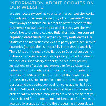
INFORMATION ABOUT COOKIES ON
OUR WEBSITE
AI
auditoria
automação
CBAC
cbpc-ml-2025
CBPCML
We use necessary cookies to ensure that our website works
congresso
customização
dashboard
DICQ
eficiência
properly and to ensure the security of our website. These
enterprise
must always be turned on. In order to better recognize the
etrack
flebotomista
governança clínica
preferences of our users and to optimize this website, we
GreinerBioOne
greinerbioonebr
HL7
IA
informação
would like to use more cookies.
Risk information on consent
regarding data transfer to a third country (outside the EU).
inovação
ISO15189
laboratório
novas tecnologias
PALC
Statistics and marketing cookies are partly processed in third
podcast
preanalitica
processo de coleta
produtividade
countries (outside the EU, especially in the USA). Especially
The USA is considered by the European Court of Justice not
Pré-analítica
qualidade
rastreabilidade
RDC
to have an adequate level of data privacy protection due to
rotina laboratorial
the lack of a supervisory authority, no real data privacy
saúde
tecnologia
tomada de decisão
legislation, no effective legal protection for EU citizens to
Transformação
Transformação Digital
tubos
usabilidade
enforce their data subject rights to erasure, etc. under the
GDPR in the USA, as well as the risk that their data may be
VACUETTE®
processed by US authorities for control and monitoring
purposes without effective legal remedies against it. If you
click on "Allow all cookies" to accept all types of cookies or
click on "Allow selected cookies" to allow only those that you
have selected for the operation and function of the website,
you also expressly consent to the processing of your data in