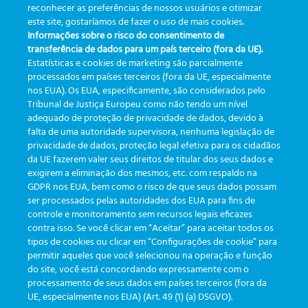
reconhecer as preferências de nossos usuários e otimizar
Dashboards ineficazes:
Do registro ao resultado: A
este site, gostaríamos de fazer o uso de mais cookies.
quando muitos dados não
jornada da amostra – parte 1
Informações sobre o risco do consentimento de
geram decisões
– Registro
transferência de dados para um país terceiro (fora da UE).
Estatísticas e cookies de marketing são parcialmente
processados em países terceiros (fora da UE, especialmente
nos EUA). Os EUA, especificamente, são considerados pelo
Tribunal de Justiça Europeu como não tendo um nível
adequado de proteção de privacidade de dados, devido à
falta de uma autoridade supervisora, nenhuma legislação de
CATEGORIAS
privacidade de dados, proteção legal efetiva para os cidadãos
da UE fazerem valer seus direitos de titular dos seus dados e
exigirem a eliminação dos mesmos, etc. com respaldo na
Atualizações
(19)
GDPR nos EUA, bem como o risco de que seus dados possam
ser processados pelas autoridades dos EUA para fins de
Eventos
(19)
controle e monitoramento sem recursos legais eficazes
Funcionalidades
(35)
contra isso. Se você clicar em “Aceitar” para aceitar todos os
tipos de cookies ou clicar em “Configurações de cookie” para
Informativos
(111)
permitir aqueles que você selecionou na operação e função
do site, você está concordando expressamente com o
processamento de seus dados em países terceiros (fora da
TAGS
UE, especialmente nos EUA) (Art. 49 (1) (a) DSGVO).