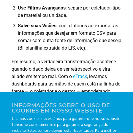
Use Filtros Avançados
: separe por coletador, tipo
de material ou unidade.
Salve suas Visões
: crie relatórios ao exportar as
informações que desejar em formato CSV para
somar com outra fonte de informação que deseja
(BI, planilha extraída do LIS, etc).
Em resumo, a verdadeira transformação acontece
quando o dado deixa de ser retrospectivo e vira
aliado em tempo real. Com o
eTrack
, levamos
dashboards para as mãos de quem está na linha de
frente — o coletador e o gestor — empoderando
decisões que elevam a produtividade, reduzem
INFORMAÇÕES SOBRE O USO DE
custos e, acima de tudo, garantem segurança e
COOKIES EM NOSSO WEBSITE
satisfação ao paciente.
Usamos cookies necessários para garantir que nosso website
funcione corretamente e para garantir a segurança do
website. Estes sempre devem estar habilitados. Para melhor