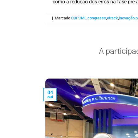
como a redução dos erros na fase pré-an
|
Marcado
CBPCML
,
congresso
,
etrack
,
inovação
,
p
A particip
04
out