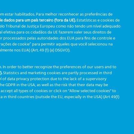
m estar habilitados. Para melhor reconhecer as preferências de
 dados para um país terceiro (fora da UE).
Estatísticas e cookies de
pelo Tribunal de Justiça Europeu como não tendo um nível adequado
 efetiva para os cidadãos da UE fazerem valer seus direitos de
r processados pelas autoridades dos EUA para fins de controle e
urações de cookie” para permitir aqueles que você selecionou na
ente nos EUA) (Art. 49 (1) (a) DSGVO).
 In order to better recognize the preferences of our users and to
).
Statistics and marketing cookies are partly processed in third
l of data privacy protection due to the lack of a supervisory
 the GDPR in the USA, as well as the risk that their data may be
 accept all types of cookies or click on "Allow selected cookies" to
in third countries (outside the EU, especially in the USA) (Art 49(1)
Desenvolvido por
Greiner Service Tech