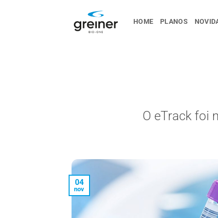
Ir
para
HOME
PLANOS
NOVID
o
conteúdo
O eTrack foi 
04
nov