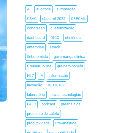
AI
auditoria
automação
CBAC
cbpc-ml-2025
CBPCML
congresso
customização
dashboard
DICQ
eficiência
enterprise
etrack
flebotomista
governança clínica
GreinerBioOne
greinerbioonebr
HL7
IA
informação
inovação
ISO15189
laboratório
novas tecnologias
PALC
podcast
preanalitica
processo de coleta
produtividade
Pré-analítica
qualidade
rastreabilidade