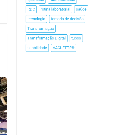
RDC
rotina laboratorial
saúde
tecnologia
tomada de decisão
Transformação
Transformação Digital
tubos
usabilidade
VACUETTE®