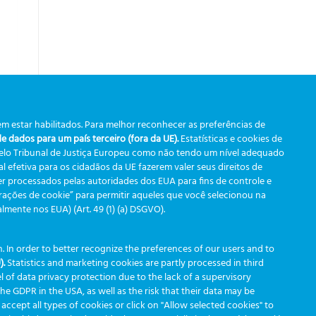
m estar habilitados. Para melhor reconhecer as preferências de
 dados para um país terceiro (fora da UE).
Estatísticas e cookies de
pelo Tribunal de Justiça Europeu como não tendo um nível adequado
 efetiva para os cidadãos da UE fazerem valer seus direitos de
r processados pelas autoridades dos EUA para fins de controle e
arte
urações de cookie” para permitir aqueles que você selecionou na
ente nos EUA) (Art. 49 (1) (a) DSGVO).
 In order to better recognize the preferences of our users and to
).
Statistics and marketing cookies are partly processed in third
l of data privacy protection due to the lack of a supervisory
 the GDPR in the USA, as well as the risk that their data may be
 accept all types of cookies or click on "Allow selected cookies" to