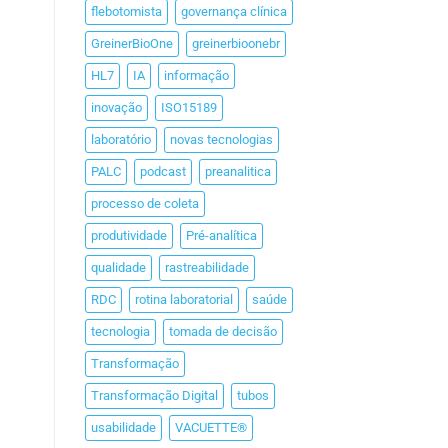
flebotomista
governança clínica
GreinerBioOne
greinerbioonebr
HL7
IA
informação
inovação
ISO15189
laboratório
novas tecnologias
PALC
podcast
preanalitica
processo de coleta
produtividade
Pré-analítica
qualidade
rastreabilidade
RDC
rotina laboratorial
saúde
tecnologia
tomada de decisão
Transformação
Transformação Digital
tubos
usabilidade
VACUETTE®