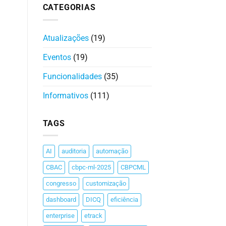
CATEGORIAS
Atualizações
(19)
Eventos
(19)
Funcionalidades
(35)
Informativos
(111)
TAGS
AI
auditoria
automação
CBAC
cbpc-ml-2025
CBPCML
congresso
customização
dashboard
DICQ
eficiência
enterprise
etrack