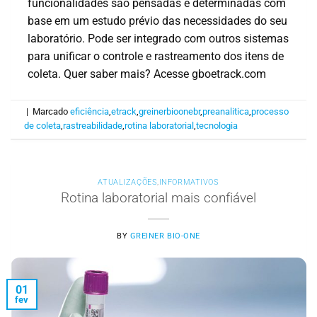
funcionalidades são pensadas e determinadas com
base em um estudo prévio das necessidades do seu
laboratório. Pode ser integrado com outros sistemas
para unificar o controle e rastreamento dos itens de
coleta. Quer saber mais? Acesse gboetrack.com
|
Marcado
eficiência
,
etrack
,
greinerbioonebr
,
preanalitica
,
processo
de coleta
,
rastreabilidade
,
rotina laboratorial
,
tecnologia
ATUALIZAÇÕES
,
INFORMATIVOS
Rotina laboratorial mais confiável
BY
GREINER BIO-ONE
01
fev