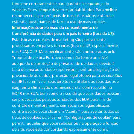
funcione corretamente e para garantir a segurança do
utilizados no procedimento de coleta. Quer saber
website. Estes sempre devem estar habilitados. Para melhor
mais? Acesse gboetrack.com
reconhecer as preferências de nossos usuários e otimizar
este site, gostaríamos de fazer o uso de mais cookies.
Informações sobre o risco do consentimento de
|
Marcado
transferência de dados para um país terceiro (fora da UE).
eficiência
,
etrack
,
greinerbioonebr
,
laboratório
,
preanalitica
,
processo
Estatísticas e cookies de marketing são parcialmente
de coleta
,
rastreabilidade
,
rotina laboratorial
,
tecnologia
processados em países terceiros (fora da UE, especialmente
nos EUA). Os EUA, especificamente, são considerados pelo
Tribunal de Justiça Europeu como não tendo um nível
adequado de proteção de privacidade de dados, devido à
falta de uma autoridade supervisora, nenhuma legislação de
CATEGORIAS
privacidade de dados, proteção legal efetiva para os cidadãos
da UE fazerem valer seus direitos de titular dos seus dados e
exigirem a eliminação dos mesmos, etc. com respaldo na
Atualizações
(19)
GDPR nos EUA, bem como o risco de que seus dados possam
ser processados pelas autoridades dos EUA para fins de
Eventos
(19)
controle e monitoramento sem recursos legais eficazes
Funcionalidades
(35)
contra isso. Se você clicar em “Aceitar” para aceitar todos os
tipos de cookies ou clicar em “Configurações de cookie” para
Informativos
(111)
permitir aqueles que você selecionou na operação e função
do site, você está concordando expressamente com o