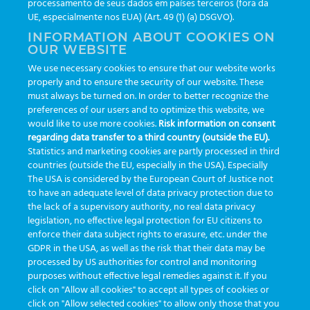
processamento de seus dados em países terceiros (fora da
TAGS
UE, especialmente nos EUA) (Art. 49 (1) (a) DSGVO).
INFORMATION ABOUT COOKIES ON
OUR WEBSITE
AI
auditoria
automação
CBAC
cbpc-ml-2025
CBPCML
We use necessary cookies to ensure that our website works
congresso
customização
dashboard
DICQ
eficiência
properly and to ensure the security of our website. These
enterprise
etrack
flebotomista
governança clínica
must always be turned on. In order to better recognize the
preferences of our users and to optimize this website, we
GreinerBioOne
greinerbioonebr
HL7
IA
informação
would like to use more cookies.
Risk information on consent
regarding data transfer to a third country (outside the EU).
inovação
ISO15189
laboratório
novas tecnologias
PALC
Statistics and marketing cookies are partly processed in third
podcast
preanalitica
processo de coleta
produtividade
countries (outside the EU, especially in the USA). Especially
The USA is considered by the European Court of Justice not
Pré-analítica
qualidade
rastreabilidade
RDC
to have an adequate level of data privacy protection due to
rotina laboratorial
saúde
tecnologia
tomada de decisão
the lack of a supervisory authority, no real data privacy
legislation, no effective legal protection for EU citizens to
Transformação
Transformação Digital
tubos
usabilidade
enforce their data subject rights to erasure, etc. under the
GDPR in the USA, as well as the risk that their data may be
VACUETTE®
processed by US authorities for control and monitoring
purposes without effective legal remedies against it. If you
click on "Allow all cookies" to accept all types of cookies or
click on "Allow selected cookies" to allow only those that you