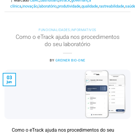
|
Marcado
CBAC
,
dashboard
,
etrack
,
governança
clínica
,
inovação
,
laboratório
,
produtividade
,
qualidade
,
rastreabilidade
,
saúd
FUNCIONALIDADES
,
INFORMATIVOS
Como o eTrack ajuda nos procedimentos
do seu laboratório
BY
GREINER BIO-ONE
03
jun
Como o eTrack ajuda nos procedimentos do seu