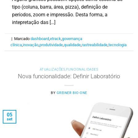
tipo (coluna, barra, área, pizza), definição de
períodos, zoom e impressão. Desta forma, a
intepretação das […]
|
Marcado
dashboard
,
etrack
,
governança
clínica
,
inovação
,
produtividade
,
qualidade
,
rastreabilidade
,
tecnologia
ATUALIZAÇÕES
,
FUNCIONALIDADES
Nova funcionalidade: Definir Laboratório
BY
GREINER BIO-ONE
05
set