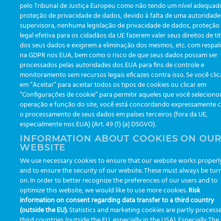
pelo Tribunal de Justiça Europeu como não tendo um nível adequad
proteção de privacidade de dados, devido à falta de uma autoridade
supervisora, nenhuma legislação de privacidade de dados, proteção
legal efetiva para os cidadãos da UE fazerem valer seus direitos de ti
dos seus dados e exigirem a eliminação dos mesmos, etc. com respa
na GDPR nos EUA, bem como o risco de que seus dados possam ser
processados pelas autoridades dos EUA para fins de controle e
monitoramento sem recursos legais eficazes contra isso. Se você clic
em “Aceitar” para aceitar todos os tipos de cookies ou clicar em
“Configurações de cookie” para permitir aqueles que você seleciono
operação e função do site, você está concordando expressamente 
o processamento de seus dados em países terceiros (fora da UE,
especialmente nos EUA) (Art. 49 (1) (a) DSGVO).
INFORMATION ABOUT COOKIES ON OU
WEBSITE
We use necessary cookies to ensure that our website works properl
and to ensure the security of our website. These must always be tur
on. In order to better recognize the preferences of our users and to
optimize this website, we would like to use more cookies.
Risk
information on consent regarding data transfer to a third country
(outside the EU).
Statistics and marketing cookies are partly process
third countries (outside the EU, especially in the USA). Especially Th