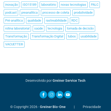
inovação
ISO15189
laboratório
novas tecnologias
PALC
podcast
preanalitica
processo de coleta
produtividade
Pré-analítica
qualidade
rastreabilidade
RDC
rotina laboratorial
saúde
tecnologia
tomada de decisão
Transformação
Transformação Digital
tubos
usabilidade
VACUETTE®
Desenvolvido por
Greiner Service Tech
© Copyright 2026 -
Greiner Bio-One
|
Privacidade