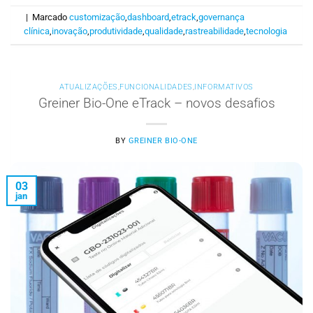
|
Marcado
customização
,
dashboard
,
etrack
,
governança
clínica
,
inovação
,
produtividade
,
qualidade
,
rastreabilidade
,
tecnologia
ATUALIZAÇÕES
,
FUNCIONALIDADES
,
INFORMATIVOS
Greiner Bio-One eTrack – novos desafios
BY
GREINER BIO-ONE
03
jan