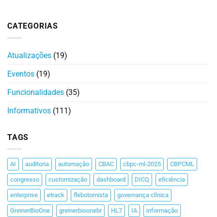
CATEGORIAS
Atualizações
(19)
Eventos
(19)
Funcionalidades
(35)
Informativos
(111)
TAGS
AI
auditoria
automação
CBAC
cbpc-ml-2025
CBPCML
congresso
customização
dashboard
DICQ
eficiência
enterprise
etrack
flebotomista
governança clínica
GreinerBioOne
greinerbioonebr
HL7
IA
informação