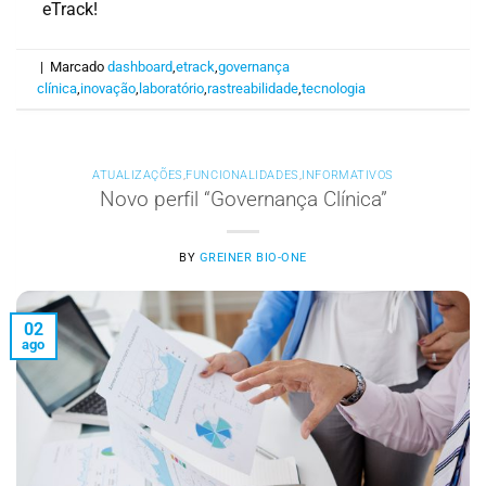
eTrack!
|
Marcado
dashboard
,
etrack
,
governança
clínica
,
inovação
,
laboratório
,
rastreabilidade
,
tecnologia
ATUALIZAÇÕES
,
FUNCIONALIDADES
,
INFORMATIVOS
Novo perfil “Governança Clínica”
BY
GREINER BIO-ONE
02
ago