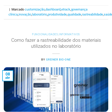
|
Marcado
customização
,
dashboard
,
etrack
,
governança
clínica
,
inovação
,
laboratório
,
produtividade
,
qualidade
,
rastreabilidade
,
saúd
FUNCIONALIDADES
,
INFORMATIVOS
Como fazer a rastreabilidade dos materiais
utilizados no laboratório
BY
GREINER BIO-ONE
08
abr