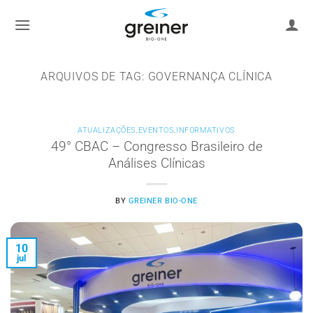
Ir
para
o
conteúdo
ARQUIVOS DE TAG:
GOVERNANÇA CLÍNICA
ATUALIZAÇÕES
,
EVENTOS
,
INFORMATIVOS
49° CBAC – Congresso Brasileiro de
Análises Clínicas
BY
GREINER BIO-ONE
10
jul