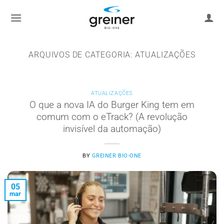
Ir
para
o
conteúdo
ARQUIVOS DE CATEGORIA:
ATUALIZAÇÕES
ATUALIZAÇÕES
O que a nova IA do Burger King tem em
comum com o eTrack? (A revolução
invisível da automação)
BY
GREINER BIO-ONE
05
mar