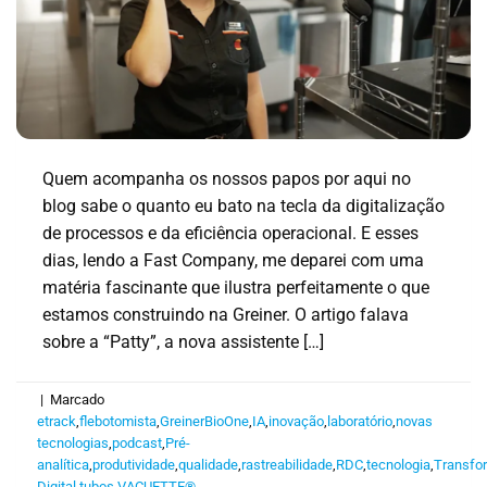
Quem acompanha os nossos papos por aqui no
blog sabe o quanto eu bato na tecla da digitalização
de processos e da eficiência operacional. E esses
dias, lendo a Fast Company, me deparei com uma
matéria fascinante que ilustra perfeitamente o que
estamos construindo na Greiner. O artigo falava
sobre a “Patty”, a nova assistente […]
|
Marcado
etrack
,
flebotomista
,
GreinerBioOne
,
IA
,
inovação
,
laboratório
,
novas
tecnologias
,
podcast
,
Pré-
analítica
,
produtividade
,
qualidade
,
rastreabilidade
,
RDC
,
tecnologia
,
Transfo
Digital
,
tubos
,
VACUETTE®