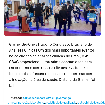
Greiner Bio-One eTrack no Congresso Brasileiro de
Análises Clínicas Um dos mais importantes eventos
no calendário de análises clínicas do Brasil, o 49°
CBAC proporcionou uma ótima oportunidade para
encontrarmos com nossos clientes e visitantes de
todo o país, reforçando o nosso compromisso com
a inovação na área da saúde. O stand da Greiner foi
[…]
|
Marcado
CBAC
,
dashboard
,
etrack
,
governança
clínica
,
inovação
,
laboratório
,
produtividade
,
qualidade
,
rastreabilidade
,
saúd