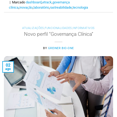
|
Marcado
dashboard
,
etrack
,
governança
clínica
,
inovação
,
laboratório
,
rastreabilidade
,
tecnologia
ATUALIZAÇÕES
,
FUNCIONALIDADES
,
INFORMATIVOS
Novo perfil “Governança Clínica”
BY
GREINER BIO-ONE
02
ago