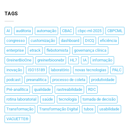
TAGS
AI
auditoria
automação
CBAC
cbpc-ml-2025
CBPCML
congresso
customização
dashboard
DICQ
eficiência
enterprise
etrack
flebotomista
governança clínica
GreinerBioOne
greinerbioonebr
HL7
IA
informação
inovação
ISO15189
laboratório
novas tecnologias
PALC
podcast
preanalitica
processo de coleta
produtividade
Pré-analítica
qualidade
rastreabilidade
RDC
rotina laboratorial
saúde
tecnologia
tomada de decisão
Transformação
Transformação Digital
tubos
usabilidade
VACUETTE®