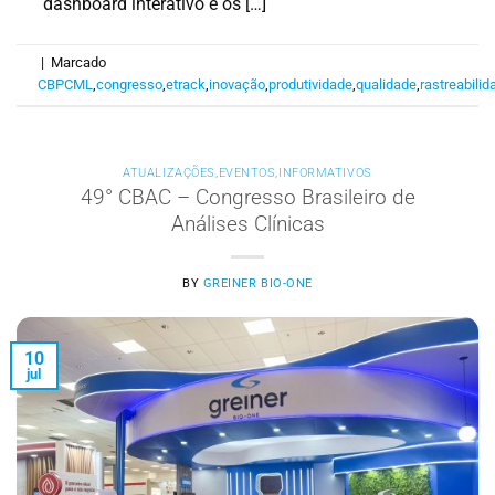
dashboard interativo e os […]
|
Marcado
CBPCML
,
congresso
,
etrack
,
inovação
,
produtividade
,
qualidade
,
rastreabilid
ATUALIZAÇÕES
,
EVENTOS
,
INFORMATIVOS
49° CBAC – Congresso Brasileiro de
Análises Clínicas
BY
GREINER BIO-ONE
10
jul