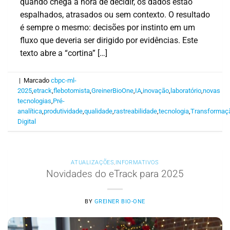
quando chega a hora de decidir, os dados estão
espalhados, atrasados ou sem contexto. O resultado
é sempre o mesmo: decisões por instinto em um
fluxo que deveria ser dirigido por evidências. Este
texto abre a “cortina” […]
|
Marcado
cbpc-ml-
2025
,
etrack
,
flebotomista
,
GreinerBioOne
,
IA
,
inovação
,
laboratório
,
novas
tecnologias
,
Pré-
analítica
,
produtividade
,
qualidade
,
rastreabilidade
,
tecnologia
,
Transformaç
Digital
ATUALIZAÇÕES
,
INFORMATIVOS
Novidades do eTrack para 2025
BY
GREINER BIO-ONE