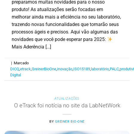
preparamos muitas novidades para o nosso
produto! As atualizações serão focadas em
melhorar ainda mais a eficiência no seu laboratório,
trazendo novas funcionalidades que tornarão seus
processos ágeis e precisos. Aqui vão algumas das
novidades que você pode esperar para 2025:
Mais Aderência […]
|
Marcado
DICQ
,
etrack
,
GreinerBioOne
,
inovação
,
ISO15189
,
laboratório
,
PALC
,
produtiv
Digital
ATUALIZAÇÕES
O eTrack foi notícia no site da LabNetWork
BY
GREINER BIO-ONE