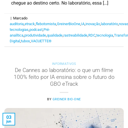
chegue ao destino certo. No laboratório, essa […]
|
Marcado
auditoria
,
etrack
,
flebotomista
,
GreinerBioOne
,
IA
,
inovação
,
laboratório
,
nova
tecnologias
,
podcast
,
Pré-
analítica
,
produtividade
,
qualidade
,
rastreabilidade
,
RDC
,
tecnologia
,
Transfo
Digital
,
tubos
,
VACUETTE®
INFORMATIVOS
De Cannes ao laboratório: o que um filme
100% feito por IA ensina sobre o futuro do
GBO eTrack
BY
GREINER BIO-ONE
03
jun