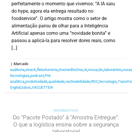
perfeitamente o momento que vivemos: “A IA saiu
do hype, agora ela entrega resultado no
foodservice”. O artigo mostra como o setor de
alimentação parou de olhar para a Inteligência
Artificial apenas como uma “novidade bonita” e
passou a aplicá-la para resolver dores reais, como
[…]
|
Marcado
auditoria
,
etrack
,
flebotomista
,
GreinerBioOne
,
IA
,
inovação
,
laboratório
,
nova
tecnologias
,
podcast
,
Pré-
analítica
,
produtividade
,
qualidade
,
rastreabilidade
,
RDC
,
tecnologia
,
Transfo
Digital
,
tubos
,
VACUETTE®
INFORMATIVOS
Do “Pacote Postado” à “Amostra Entregue”:
O que a logística ensina sobre a segurança
laboratorial