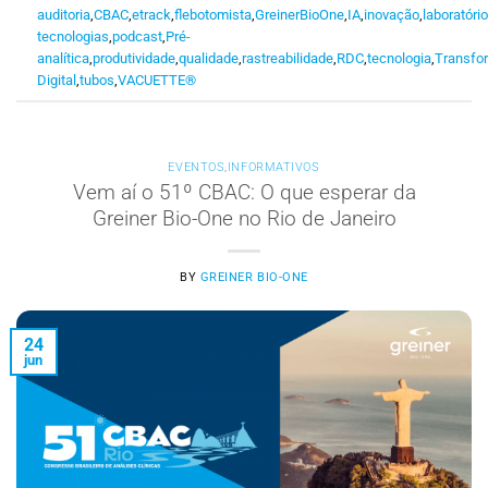
auditoria
,
CBAC
,
etrack
,
flebotomista
,
GreinerBioOne
,
IA
,
inovação
,
laboratóri
tecnologias
,
podcast
,
Pré-
analítica
,
produtividade
,
qualidade
,
rastreabilidade
,
RDC
,
tecnologia
,
Transfo
Digital
,
tubos
,
VACUETTE®
EVENTOS
,
INFORMATIVOS
Vem aí o 51º CBAC: O que esperar da
Greiner Bio-One no Rio de Janeiro
BY
GREINER BIO-ONE
24
jun