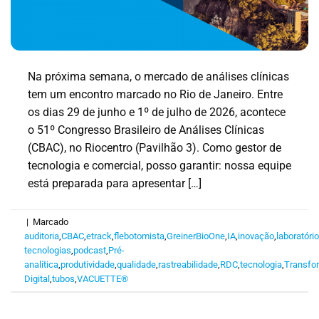
Na próxima semana, o mercado de análises clínicas
tem um encontro marcado no Rio de Janeiro. Entre
os dias 29 de junho e 1º de julho de 2026, acontece
o 51º Congresso Brasileiro de Análises Clínicas
(CBAC), no Riocentro (Pavilhão 3). Como gestor de
tecnologia e comercial, posso garantir: nossa equipe
está preparada para apresentar […]
|
Marcado
auditoria
,
CBAC
,
etrack
,
flebotomista
,
GreinerBioOne
,
IA
,
inovação
,
laboratóri
tecnologias
,
podcast
,
Pré-
analítica
,
produtividade
,
qualidade
,
rastreabilidade
,
RDC
,
tecnologia
,
Transfo
Digital
,
tubos
,
VACUETTE®