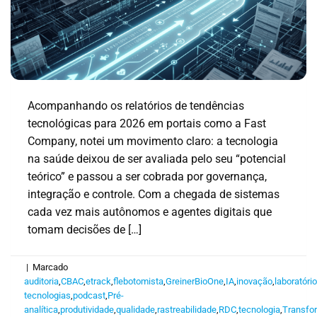
Acompanhando os relatórios de tendências
tecnológicas para 2026 em portais como a Fast
Company, notei um movimento claro: a tecnologia
na saúde deixou de ser avaliada pelo seu “potencial
teórico” e passou a ser cobrada por governança,
integração e controle. Com a chegada de sistemas
cada vez mais autônomos e agentes digitais que
tomam decisões de […]
|
Marcado
auditoria
,
CBAC
,
etrack
,
flebotomista
,
GreinerBioOne
,
IA
,
inovação
,
laboratóri
tecnologias
,
podcast
,
Pré-
analítica
,
produtividade
,
qualidade
,
rastreabilidade
,
RDC
,
tecnologia
,
Transfo