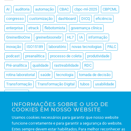
AI
auditoria
automação
CBAC
cbpc-ml-2025
CBPCML
congresso
customização
dashboard
DICQ
eficiência
enterprise
etrack
flebotomista
governança clínica
GreinerBioOne
greinerbioonebr
HL7
IA
informação
inovação
ISO15189
laboratório
novas tecnologias
PALC
podcast
preanalitica
processo de coleta
produtividade
Pré-analítica
qualidade
rastreabilidade
RDC
rotina laboratorial
saúde
tecnologia
tomada de decisão
Transformação
Transformação Digital
tubos
usabilidade
VACUETTE®
INFORMAÇÕES SOBRE O USO DE
COOKIES EM NOSSO WEBSITE
Usamos cookies necessários para garantir que nosso website
funcione corretamente e para garantir a segurança do website.
Estes sempre devem estar habilitados. Para melhor reconhecer as