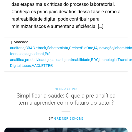
das etapas mais críticas do processo laboratorial.
Conheça os principais desafios dessa fase e como a
rastreabilidade digital pode contribuir para
minimizar riscos e aumentar a eficiência. […]
|
Marcado
auditoria
,
CBAC
,
etrack
,
flebotomista
,
GreinerBioOne
,
IA
,
inovação
,
laboratóri
tecnologias
,
podcast
,
Pré-
analítica
,
produtividade
,
qualidade
,
rastreabilidade
,
RDC
,
tecnologia
,
Transfo
Digital
,
tubos
,
VACUETTE®
INFORMATIVOS
Simplificar a saúde: O que a pré-analítica
tem a aprender com o futuro do setor?
BY
GREINER BIO-ONE