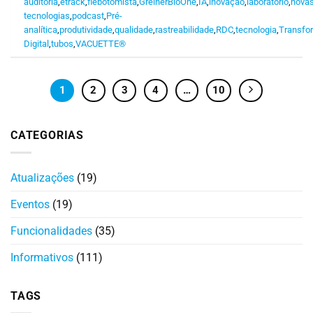
auditoria
,
etrack
,
flebotomista
,
GreinerBioOne
,
IA
,
inovação
,
laboratório
,
nova
tecnologias
,
podcast
,
Pré-
analítica
,
produtividade
,
qualidade
,
rastreabilidade
,
RDC
,
tecnologia
,
Transfo
Digital
,
tubos
,
VACUETTE®
1
2
3
4
…
10
CATEGORIAS
Atualizações
(19)
Eventos
(19)
Funcionalidades
(35)
Informativos
(111)
TAGS