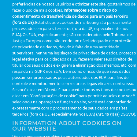
preferências de nossos usuários e otimizar este site, gostaríamos de
Desenvolvido por
Greiner Service Tech
fazer o uso de mais cookies.
Informações sobre o risco do
consentimento de transferência de dados para um país terceiro
(fora da UE).
Estatísticas e cookies de marketing são parcialmente
processados em países terceiros (fora da UE, especialmente nos
EUA). Os EUA, especificamente, são considerados pelo Tribunal de
© Copyright 2026 -
Greiner Bio-One
|
Privacidade
Justiça Europeu como não tendo um nível adequado de proteção
de privacidade de dados, devido à falta de uma autoridade
Segunda a sexta das 8:30 às 17:30
supervisora, nenhuma legislação de privacidade de dados, proteção
legal efetiva para os cidadãos da UE fazerem valer seus direitos de
titular dos seus dados e exigirem a eliminação dos mesmos, etc. com
respaldo na GDPR nos EUA, bem como o risco de que seus dados
possam ser processados pelas autoridades dos EUA para fins de
controle e monitoramento sem recursos legais eficazes contra isso.
Se você clicar em “Aceitar” para aceitar todos os tipos de cookies ou
clicar em “Configurações de cookie” para permitir aqueles que você
selecionou na operação e função do site, você está concordando
expressamente com o processamento de seus dados em países
terceiros (fora da UE, especialmente nos EUA) (Art. 49 (1) (a) DSGVO).
INFORMATION ABOUT COOKIES ON
OUR WEBSITE