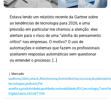
Estava lendo um relatório recente da Gartner sobre
as tendências de tecnologia para 2026, e uma
previsão em particular me chamou a atenção: eles
alertam para o risco de uma “atrofia do pensamento
crítico” nas empresas. O motivo? O uso de
automações e sistemas que fazem os profissionais
aceitarem respostas automáticas sem questionar
ou entender o processo. […]
|
Marcado
auditoria
,
CBAC
,
etrack
,
flebotomista
,
GreinerBioOne
,
IA
,
inovação
,
laboratóri
tecnologias
,
podcast
,
Pré-
analítica
,
produtividade
,
qualidade
,
rastreabilidade
,
RDC
,
tecnologia
,
Transfo
Digital
,
tubos
,
VACUETTE®