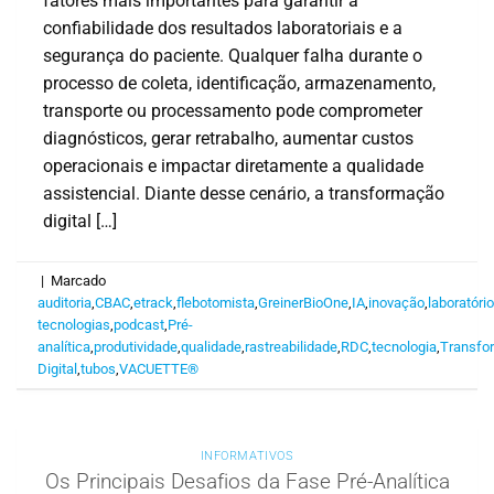
fatores mais importantes para garantir a
confiabilidade dos resultados laboratoriais e a
segurança do paciente. Qualquer falha durante o
processo de coleta, identificação, armazenamento,
transporte ou processamento pode comprometer
diagnósticos, gerar retrabalho, aumentar custos
operacionais e impactar diretamente a qualidade
assistencial. Diante desse cenário, a transformação
digital […]
|
Marcado
auditoria
,
CBAC
,
etrack
,
flebotomista
,
GreinerBioOne
,
IA
,
inovação
,
laboratóri
tecnologias
,
podcast
,
Pré-
analítica
,
produtividade
,
qualidade
,
rastreabilidade
,
RDC
,
tecnologia
,
Transfo
Digital
,
tubos
,
VACUETTE®
INFORMATIVOS
Os Principais Desafios da Fase Pré-Analítica