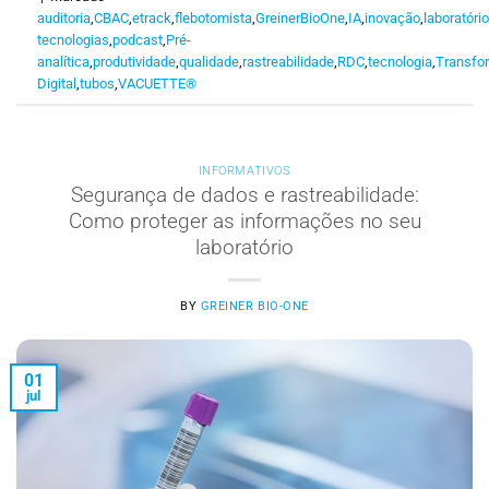
auditoria
,
CBAC
,
etrack
,
flebotomista
,
GreinerBioOne
,
IA
,
inovação
,
laboratóri
tecnologias
,
podcast
,
Pré-
analítica
,
produtividade
,
qualidade
,
rastreabilidade
,
RDC
,
tecnologia
,
Transfo
Digital
,
tubos
,
VACUETTE®
INFORMATIVOS
Segurança de dados e rastreabilidade:
Como proteger as informações no seu
laboratório
BY
GREINER BIO-ONE
01
jul