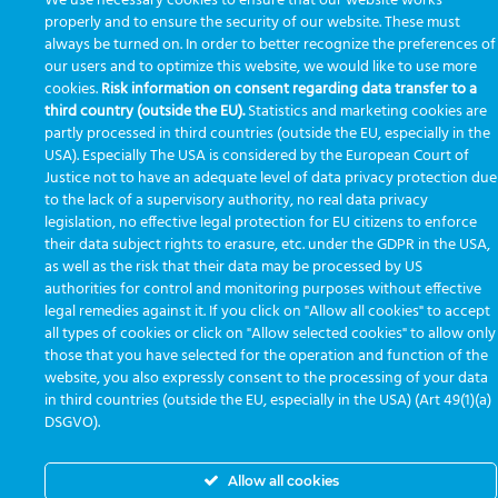
We use necessary cookies to ensure that our website works
properly and to ensure the security of our website. These must
always be turned on. In order to better recognize the preferences of
our users and to optimize this website, we would like to use more
cookies.
Risk information on consent regarding data transfer to a
third country (outside the EU).
Statistics and marketing cookies are
partly processed in third countries (outside the EU, especially in the
USA). Especially The USA is considered by the European Court of
Justice not to have an adequate level of data privacy protection due
to the lack of a supervisory authority, no real data privacy
legislation, no effective legal protection for EU citizens to enforce
their data subject rights to erasure, etc. under the GDPR in the USA,
as well as the risk that their data may be processed by US
authorities for control and monitoring purposes without effective
legal remedies against it. If you click on "Allow all cookies" to accept
all types of cookies or click on "Allow selected cookies" to allow only
those that you have selected for the operation and function of the
website, you also expressly consent to the processing of your data
in third countries (outside the EU, especially in the USA) (Art 49(1)(a)
DSGVO).
Allow all cookies