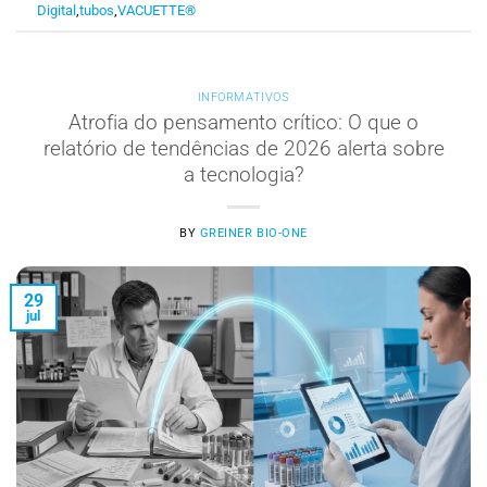
Digital
,
tubos
,
VACUETTE®
INFORMATIVOS
Atrofia do pensamento crítico: O que o
relatório de tendências de 2026 alerta sobre
a tecnologia?
BY
GREINER BIO-ONE
29
jul