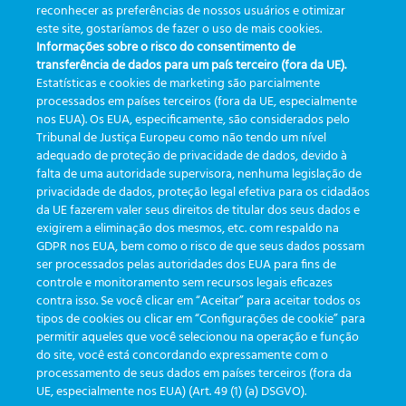
reconhecer as preferências de nossos usuários e otimizar
Ineffektive Dashboards:
Do registro ao resultado: A
este site, gostaríamos de fazer o uso de mais cookies.
Wenn zu viele Daten nicht zu
jornada da amostra – parte 1
Informações sobre o risco do consentimento de
Entscheidungen führen.
– Registro
transferência de dados para um país terceiro (fora da UE).
Estatísticas e cookies de marketing são parcialmente
processados em países terceiros (fora da UE, especialmente
nos EUA). Os EUA, especificamente, são considerados pelo
Tribunal de Justiça Europeu como não tendo um nível
adequado de proteção de privacidade de dados, devido à
falta de uma autoridade supervisora, nenhuma legislação de
KATEGORIEN
privacidade de dados, proteção legal efetiva para os cidadãos
da UE fazerem valer seus direitos de titular dos seus dados e
exigirem a eliminação dos mesmos, etc. com respaldo na
Aktualisierungen
(19)
GDPR nos EUA, bem como o risco de que seus dados possam
ser processados pelas autoridades dos EUA para fins de
Veranstaltungen
(19)
controle e monitoramento sem recursos legais eficazes
Funktionalitäten
(35)
contra isso. Se você clicar em “Aceitar” para aceitar todos os
tipos de cookies ou clicar em “Configurações de cookie” para
Newsletter
(111)
permitir aqueles que você selecionou na operação e função
do site, você está concordando expressamente com o
processamento de seus dados em países terceiros (fora da
TAGS
UE, especialmente nos EUA) (Art. 49 (1) (a) DSGVO).