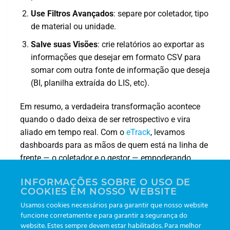
Use Filtros Avançados
: separe por coletador, tipo
de material ou unidade.
Salve suas Visões
: crie relatórios ao exportar as
informações que desejar em formato CSV para
somar com outra fonte de informação que deseja
(BI, planilha extraída do LIS, etc).
Em resumo, a verdadeira transformação acontece
quando o dado deixa de ser retrospectivo e vira
aliado em tempo real. Com o
eTrack
, levamos
dashboards para as mãos de quem está na linha de
frente — o coletador e o gestor — empoderando
decisões que elevam a produtividade, reduzem
INFORMAÇÕES SOBRE O USO DE
custos e, acima de tudo, garantem segurança e
COOKIES EM NOSSO WEBSITE
satisfação ao paciente.
Usamos cookies necessários para garantir que nosso website
funcione corretamente e para garantir a segurança do
website. Estes sempre devem estar habilitados. Para melhor