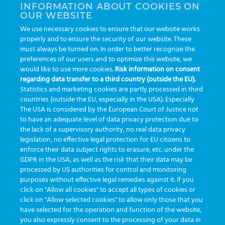
INFORMATION ABOUT COOKIES ON
OUR WEBSITE
AI
auditoria
automação
CBAC
cbpc-ml-2025
CBPCML
We use necessary cookies to ensure that our website works
congresso
customização
dashboard
DICQ
eficiência
properly and to ensure the security of our website. These
enterprise
must always be turned on. In order to better recognize the
etrack
flebotomista
governança clínica
preferences of our users and to optimize this website, we
GreinerBioOne
greinerbioonebr
HL7
IA
informação
would like to use more cookies.
Risk information on consent
regarding data transfer to a third country (outside the EU).
inovação
ISO15189
laboratório
novas tecnologias
PALC
Statistics and marketing cookies are partly processed in third
podcast
preanalitica
processo de coleta
produtividade
countries (outside the EU, especially in the USA). Especially
The USA is considered by the European Court of Justice not
Pré-analítica
qualidade
rastreabilidade
RDC
to have an adequate level of data privacy protection due to
rotina laboratorial
the lack of a supervisory authority, no real data privacy
saúde
tecnologia
tomada de decisão
legislation, no effective legal protection for EU citizens to
Transformação
Transformação Digital
tubos
usabilidade
enforce their data subject rights to erasure, etc. under the
GDPR in the USA, as well as the risk that their data may be
VACUETTE®
processed by US authorities for control and monitoring
purposes without effective legal remedies against it. If you
click on "Allow all cookies" to accept all types of cookies or
click on "Allow selected cookies" to allow only those that you
have selected for the operation and function of the website,
you also expressly consent to the processing of your data in