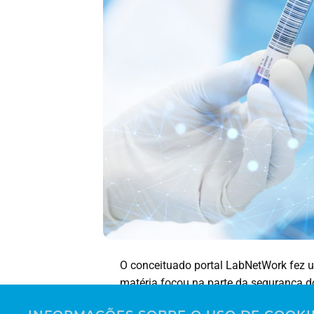
O conceituado portal LabNetWork fez u
matéria focou na parte da segurança d
auditoria das normas ISO15189, RDC7