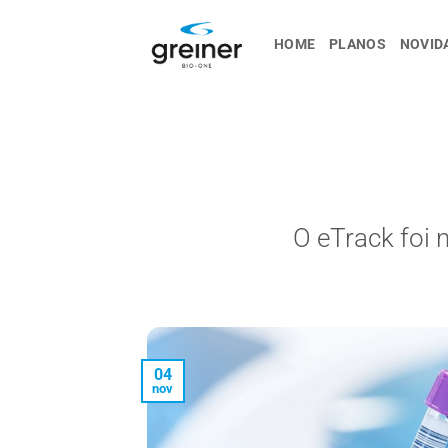
Ir
para
HOME
PLANOS
NOVID
o
conteúdo
O eTrack foi 
04
nov