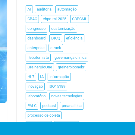
AI
auditoria
automação
CBAC
cbpc-ml-2025
CBPCML
congresso
customização
dashboard
DICQ
eficiência
enterprise
etrack
flebotomista
governança clínica
GreinerBioOne
greinerbioonebr
HL7
IA
informação
inovação
ISO15189
laboratório
novas tecnologias
PALC
podcast
preanalitica
processo de coleta
produtividade
Pré-analítica
qualidade
rastreabilidade