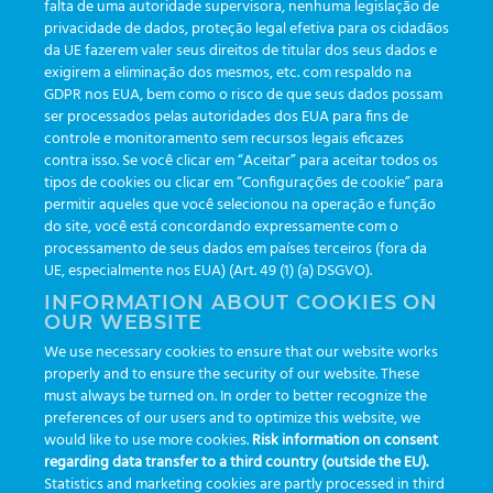
falta de uma autoridade supervisora, nenhuma legislação de
CATEGORIAS
privacidade de dados, proteção legal efetiva para os cidadãos
da UE fazerem valer seus direitos de titular dos seus dados e
exigirem a eliminação dos mesmos, etc. com respaldo na
Atualizações
(19)
GDPR nos EUA, bem como o risco de que seus dados possam
ser processados pelas autoridades dos EUA para fins de
Eventos
(19)
controle e monitoramento sem recursos legais eficazes
Funcionalidades
(35)
contra isso. Se você clicar em “Aceitar” para aceitar todos os
tipos de cookies ou clicar em “Configurações de cookie” para
Informativos
(111)
permitir aqueles que você selecionou na operação e função
do site, você está concordando expressamente com o
processamento de seus dados em países terceiros (fora da
TAGS
UE, especialmente nos EUA) (Art. 49 (1) (a) DSGVO).
INFORMATION ABOUT COOKIES ON
OUR WEBSITE
AI
auditoria
automação
CBAC
cbpc-ml-2025
CBPCML
We use necessary cookies to ensure that our website works
congresso
customização
dashboard
DICQ
eficiência
properly and to ensure the security of our website. These
enterprise
etrack
flebotomista
governança clínica
must always be turned on. In order to better recognize the
preferences of our users and to optimize this website, we
GreinerBioOne
greinerbioonebr
HL7
IA
informação
would like to use more cookies.
Risk information on consent
regarding data transfer to a third country (outside the EU).
inovação
ISO15189
laboratório
novas tecnologias
PALC
Statistics and marketing cookies are partly processed in third