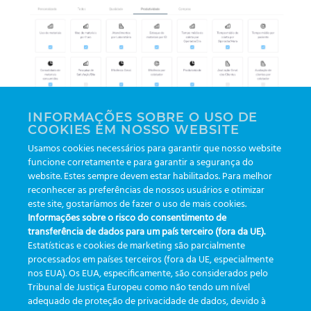
INFORMAÇÕES SOBRE O USO DE
Experimente agora mesmo o nosso
COOKIES EM NOSSO WEBSITE
aplicativo
Greiner Bio-One eTrack
e descubra como
Usamos cookies necessários para garantir que nosso website
ele pode ajudar na rotina do seu laboratório.
funcione corretamente e para garantir a segurança do
website. Estes sempre devem estar habilitados. Para melhor
reconhecer as preferências de nossos usuários e otimizar
este site, gostaríamos de fazer o uso de mais cookies.
Novo Dashboard do Greiner
Novo perfil “Governança
Informações sobre o risco do consentimento de
Bio-One eTrack
Clínica”
transferência de dados para um país terceiro (fora da UE).
Estatísticas e cookies de marketing são parcialmente
processados em países terceiros (fora da UE, especialmente
nos EUA). Os EUA, especificamente, são considerados pelo
Tribunal de Justiça Europeu como não tendo um nível
adequado de proteção de privacidade de dados, devido à