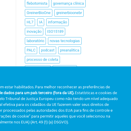
flebotomista
governança clínica
GreinerBioOne
greinerbioonebr
HL7
IA
informação
inovação
ISO15189
laboratório
novas tecnologias
PALC
podcast
preanalitica
processo de coleta
produtividade
Pré-analítica
qualidade
rastreabilidade
m estar habilitados. Para melhor reconhecer as preferências de
RDC
rotina laboratorial
saúde
 dados para um país terceiro (fora da UE).
Estatísticas e cookies de
tecnologia
tomada de decisão
pelo Tribunal de Justiça Europeu como não tendo um nível adequado
 efetiva para os cidadãos da UE fazerem valer seus direitos de
Transformação
r processados pelas autoridades dos EUA para fins de controle e
urações de cookie” para permitir aqueles que você selecionou na
Transformação Digital
tubos
ente nos EUA) (Art. 49 (1) (a) DSGVO).
usabilidade
VACUETTE®