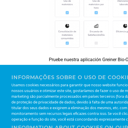
Pruebe nuestra aplicación Greiner Bi
su rutina de laboratorio.
INFORMAÇÕES SOBRE O USO DE COOKI
Usamos cookies necessários para garantir que nosso website funcion
nossos usuários e otimizar este site, gostaríamos de fazer o uso de m
Nuevo tablero Greiner Bio-One eTrack
marketing são parcialmente processados em países terceiros (fora 
de proteção de privacidade de dados, devido à falta de uma autorida
titular dos seus dados e exigirem a eliminação dos mesmos, etc. co
monitoramento sem recursos legais eficazes contra isso. Se você clic
operação e função do site, você está concordando expressamente com
INFORMATION ABOUT COOKIES ON OUR