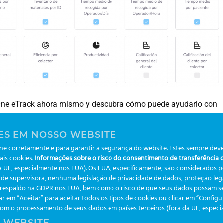
o-One eTrack ahora mismo y descubra cómo puede ayudarlo con
ES EM NOSSO WEBSITE
e corretamente e para garantir a segurança do website. Estes sempre deve
ais cookies.
Informações sobre o risco do consentimento de transferência de
Nuevo perfil “Gobernanza Clínica”
da UE, especialmente nos EUA). Os EUA, especificamente, são considerados 
de supervisora, nenhuma legislação de privacidade de dados, proteção legal
m respaldo na GDPR nos EUA, bem como o risco de que seus dados possam se
ar em “Aceitar” para aceitar todos os tipos de cookies ou clicar em “Config
 o processamento de seus dados em países terceiros (fora da UE, especialm
 WEBSITE