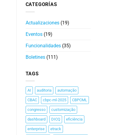
CATEGORÍAS
Actualizaciones
(19)
Eventos
(19)
Funcionalidades
(35)
Boletines
(111)
TAGS
AI
auditoria
automação
CBAC
cbpc-ml-2025
CBPCML
congresso
customização
dashboard
DICQ
eficiência
enterprise
etrack