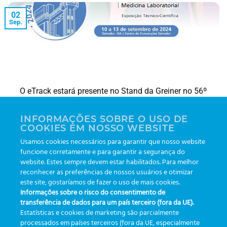
02
Sep.
O eTrack estará presente no Stand da Greiner no 56º
Congresso Brasileiro de Patologia Clínica/Medicina
Laboratorial. O evento será realizado em setembro
INFORMAÇÕES SOBRE O USO DE
COOKIES EM NOSSO WEBSITE
no Centro de Convenções Salvador e estaremos
Usamos cookies necessários para garantir que nosso website
presentes para demonstração das funcionalidades
funcione corretamente e para garantir a segurança do
do nosso app. Venha nos prestigiar e conhecer
website. Estes sempre devem estar habilitados. Para melhor
melhor o aplicativo para rastreamento de insumos
reconhecer as preferências de nossos usuários e otimizar
de laboratório.
este site, gostaríamos de fazer o uso de mais cookies.
Informações sobre o risco do consentimento de
transferência de dados para um país terceiro (fora da UE).
|
Markiert
congresso
,
etrack
,
inovação
,
produtividade
,
qualidade
,
Estatísticas e cookies de marketing são parcialmente
rastreabilidade
,
saúde
,
tecnologia
processados em países terceiros (fora da UE, especialmente