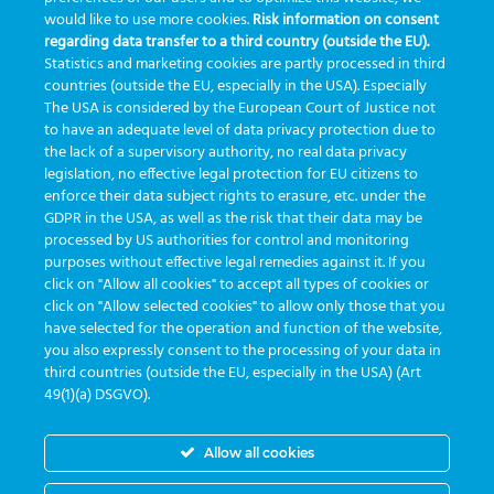
GreinerBioOne
greinerbioonebr
HL7
IA
informação
would like to use more cookies.
Risk information on consent
regarding data transfer to a third country (outside the EU).
inovação
ISO15189
laboratório
novas tecnologias
PALC
Statistics and marketing cookies are partly processed in third
podcast
preanalitica
processo de coleta
produtividade
countries (outside the EU, especially in the USA). Especially
The USA is considered by the European Court of Justice not
Pré-analítica
qualidade
rastreabilidade
RDC
to have an adequate level of data privacy protection due to
rotina laboratorial
saúde
tecnologia
tomada de decisão
the lack of a supervisory authority, no real data privacy
legislation, no effective legal protection for EU citizens to
Transformação
Transformação Digital
tubos
usabilidade
enforce their data subject rights to erasure, etc. under the
GDPR in the USA, as well as the risk that their data may be
VACUETTE®
processed by US authorities for control and monitoring
purposes without effective legal remedies against it. If you
click on "Allow all cookies" to accept all types of cookies or
click on "Allow selected cookies" to allow only those that you
have selected for the operation and function of the website,
you also expressly consent to the processing of your data in
third countries (outside the EU, especially in the USA) (Art
entwickelt von
Greiner Service Tech
49(1)(a) DSGVO).
Allow all cookies