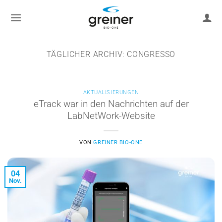
Zum
Inhalt
springen
TÄGLICHER ARCHIV:
CONGRESSO
AKTUALISIERUNGEN
eTrack war in den Nachrichten auf der
LabNetWork-Website
VON
GREINER BIO-ONE
04
Nov.