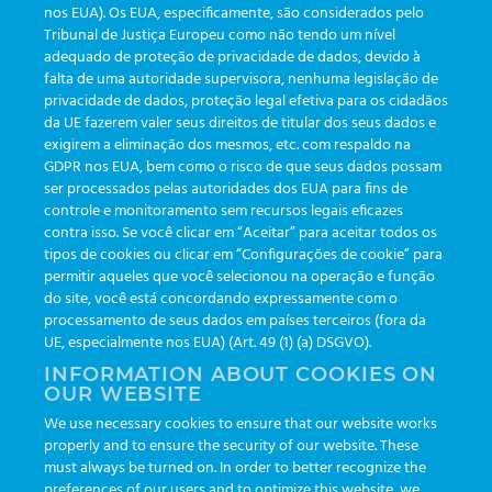
nos EUA). Os EUA, especificamente, são considerados pelo
Tribunal de Justiça Europeu como não tendo um nível
adequado de proteção de privacidade de dados, devido à
falta de uma autoridade supervisora, nenhuma legislação de
KATEGORIEN
privacidade de dados, proteção legal efetiva para os cidadãos
da UE fazerem valer seus direitos de titular dos seus dados e
exigirem a eliminação dos mesmos, etc. com respaldo na
Aktualisierungen
(19)
GDPR nos EUA, bem como o risco de que seus dados possam
ser processados pelas autoridades dos EUA para fins de
Veranstaltungen
(19)
controle e monitoramento sem recursos legais eficazes
Funktionalitäten
(35)
contra isso. Se você clicar em “Aceitar” para aceitar todos os
tipos de cookies ou clicar em “Configurações de cookie” para
Newsletter
(111)
permitir aqueles que você selecionou na operação e função
do site, você está concordando expressamente com o
processamento de seus dados em países terceiros (fora da
TAGS
UE, especialmente nos EUA) (Art. 49 (1) (a) DSGVO).
INFORMATION ABOUT COOKIES ON
OUR WEBSITE
AI
auditoria
automação
CBAC
cbpc-ml-2025
CBPCML
We use necessary cookies to ensure that our website works
congresso
customização
dashboard
DICQ
eficiência
properly and to ensure the security of our website. These
enterprise
etrack
flebotomista
governança clínica
must always be turned on. In order to better recognize the
preferences of our users and to optimize this website, we