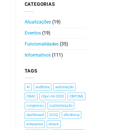
CATEGORIAS
Atualizações
(19)
Eventos
(19)
Funcionalidades
(35)
Informativos
(111)
TAGS
AI
auditoria
automação
CBAC
cbpc-ml-2025
CBPCML
congresso
customização
dashboard
DICQ
eficiência
enterprise
etrack