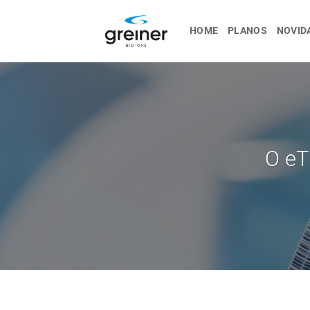
Ir
para
HOME
PLANOS
NOVID
o
conteúdo
O eT