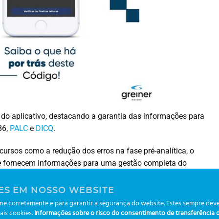
 do aplicativo, destacando a garantia das informações para
86,
PALC
e
DICQ
.
rsos como a redução dos erros na fase pré-analítica, o
que fornecem informações para uma gestão completa do
ES EM NOSSO WEBSITE
NetWork
.
e corretamente e para garantir a segurança do website. Estes sempre deve
ais cookies.
Informações sobre o risco do consentimento de transferência de