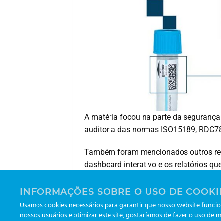
A matéria focou na parte da segurança
auditoria das normas ISO15189, RDC7
Também foram mencionados outros recu
dashboard interativo e os relatórios 
laboratório.
INFORMAÇÕES SOBRE O USO DE COOKI
Veja a matéria completa no portal
Lab
Usamos cookies necessários para garantir que nosso website funcion
nossos usuários e otimizar este site, gostaríamos de fazer o uso de m