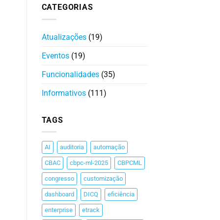
CATEGORIAS
Atualizações
(19)
Eventos
(19)
Funcionalidades
(35)
Informativos
(111)
TAGS
AI
auditoria
automação
CBAC
cbpc-ml-2025
CBPCML
congresso
customização
dashboard
DICQ
eficiência
enterprise
etrack