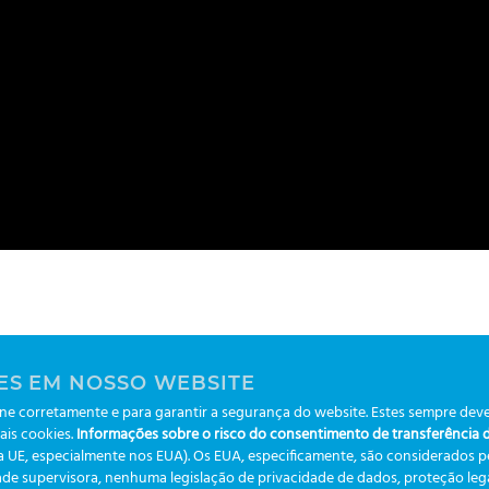
Service Tech
ES EM NOSSO WEBSITE
e corretamente e para garantir a segurança do website. Estes sempre deve
ais cookies.
Informações sobre o risco do consentimento de transferência de
da UE, especialmente nos EUA). Os EUA, especificamente, são considerados 
de supervisora, nenhuma legislação de privacidade de dados, proteção legal
Desvendando a fase Pré-analítica: um guia prá