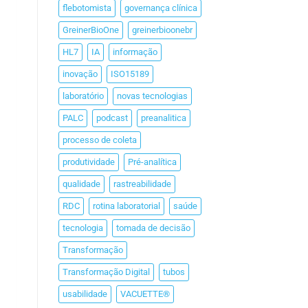
flebotomista
governança clínica
GreinerBioOne
greinerbioonebr
HL7
IA
informação
inovação
ISO15189
laboratório
novas tecnologias
PALC
podcast
preanalitica
processo de coleta
produtividade
Pré-analítica
qualidade
rastreabilidade
RDC
rotina laboratorial
saúde
tecnologia
tomada de decisão
Transformação
Transformação Digital
tubos
usabilidade
VACUETTE®