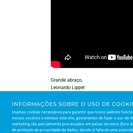
Grande abraço,
Leonardo Lippel
Executivo de Contas | Greiner Bio-One 
INFORMAÇÕES SOBRE O USO DE COOKI
linkedin.com/in/leonardolippel/
Usamos cookies necessários para garantir que nosso website funcion
nossos usuários e otimizar este site, gostaríamos de fazer o uso de m
marketing são parcialmente processados em países terceiros (fora 
de proteção de privacidade de dados, devido à falta de uma autorida