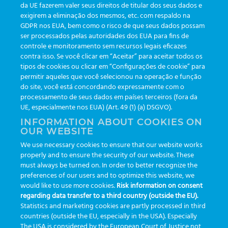
da UE fazerem valer seus direitos de titular dos seus dados e
exigirem a eliminação dos mesmos, etc. com respaldo na
Aktualisierungen
(19)
GDPR nos EUA, bem como o risco de que seus dados possam
ser processados pelas autoridades dos EUA para fins de
Veranstaltungen
(19)
controle e monitoramento sem recursos legais eficazes
Funktionalitäten
(35)
contra isso. Se você clicar em “Aceitar” para aceitar todos os
tipos de cookies ou clicar em “Configurações de cookie” para
Newsletter
(111)
permitir aqueles que você selecionou na operação e função
do site, você está concordando expressamente com o
processamento de seus dados em países terceiros (fora da
TAGS
UE, especialmente nos EUA) (Art. 49 (1) (a) DSGVO).
INFORMATION ABOUT COOKIES ON
OUR WEBSITE
AI
auditoria
automação
CBAC
cbpc-ml-2025
CBPCML
We use necessary cookies to ensure that our website works
congresso
customização
dashboard
DICQ
eficiência
properly and to ensure the security of our website. These
enterprise
etrack
flebotomista
governança clínica
must always be turned on. In order to better recognize the
preferences of our users and to optimize this website, we
GreinerBioOne
greinerbioonebr
HL7
IA
informação
would like to use more cookies.
Risk information on consent
regarding data transfer to a third country (outside the EU).
inovação
ISO15189
laboratório
novas tecnologias
PALC
Statistics and marketing cookies are partly processed in third
podcast
preanalitica
processo de coleta
produtividade
countries (outside the EU, especially in the USA). Especially
The USA is considered by the European Court of Justice not