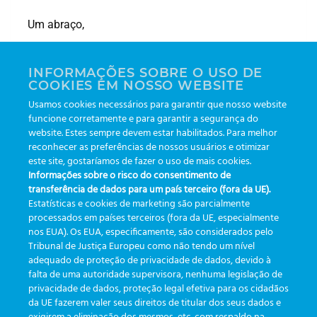
Um abraço,
Leonardo Lippel
INFORMAÇÕES SOBRE O USO DE
Gerente Comercial e Tecnologia – Greiner Bio-One
COOKIES EM NOSSO WEBSITE
Usamos cookies necessários para garantir que nosso website
funcione corretamente e para garantir a segurança do
website. Estes sempre devem estar habilitados. Para melhor
Do buscador ao
O que o “cérebro” de Wall
reconhecer as preferências de nossos usuários e otimizar
ecossistema: O que o Google
Street tem a ensinar para o
este site, gostaríamos de fazer o uso de mais cookies.
e a pré-analítica têm em
Informações sobre o risco do consentimento de
seu laboratório?
comum?
transferência de dados para um país terceiro (fora da UE).
Estatísticas e cookies de marketing são parcialmente
processados em países terceiros (fora da UE, especialmente
nos EUA). Os EUA, especificamente, são considerados pelo
Tribunal de Justiça Europeu como não tendo um nível
adequado de proteção de privacidade de dados, devido à
falta de uma autoridade supervisora, nenhuma legislação de
CATEGORIAS
privacidade de dados, proteção legal efetiva para os cidadãos
da UE fazerem valer seus direitos de titular dos seus dados e