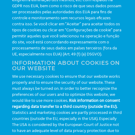
exigirem a eliminação dos mesmos, etc. com respaldo na
Atualizações
(19)
GDPR nos EUA, bem como o risco de que seus dados possam
ser processados pelas autoridades dos EUA para fins de
Eventos
(19)
controle e monitoramento sem recursos legais eficazes
Funcionalidades
(35)
contra isso. Se você clicar em “Aceitar” para aceitar todos os
tipos de cookies ou clicar em “Configurações de cookie” para
Informativos
(111)
permitir aqueles que você selecionou na operação e função
do site, você está concordando expressamente com o
processamento de seus dados em países terceiros (fora da
TAGS
UE, especialmente nos EUA) (Art. 49 (1) (a) DSGVO).
INFORMATION ABOUT COOKIES ON
OUR WEBSITE
AI
auditoria
automação
CBAC
cbpc-ml-2025
CBPCML
We use necessary cookies to ensure that our website works
congresso
customização
dashboard
DICQ
eficiência
properly and to ensure the security of our website. These
enterprise
etrack
flebotomista
governança clínica
must always be turned on. In order to better recognize the
preferences of our users and to optimize this website, we
GreinerBioOne
greinerbioonebr
HL7
IA
informação
would like to use more cookies.
Risk information on consent
regarding data transfer to a third country (outside the EU).
inovação
ISO15189
laboratório
novas tecnologias
PALC
Statistics and marketing cookies are partly processed in third
podcast
preanalitica
processo de coleta
produtividade
countries (outside the EU, especially in the USA). Especially
The USA is considered by the European Court of Justice not
Pré-analítica
qualidade
rastreabilidade
RDC
to have an adequate level of data privacy protection due to