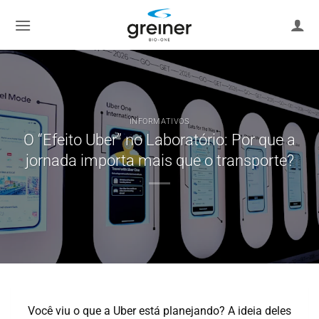
Ir
para
o
conteúdo
INFORMATIVOS
O “Efeito Uber” no Laboratório: Por que a
jornada importa mais que o transporte?
Você viu o que a Uber está planejando? A ideia deles