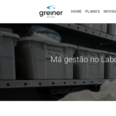
Ir
para
HOME
PLANOS
NOVID
o
conteúdo
Má gestão no Labo