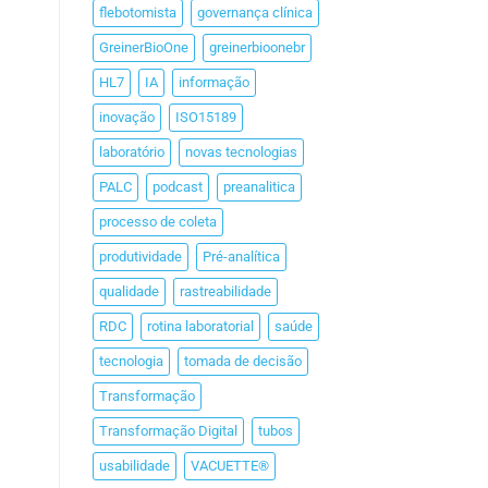
flebotomista
governança clínica
GreinerBioOne
greinerbioonebr
HL7
IA
informação
inovação
ISO15189
laboratório
novas tecnologias
PALC
podcast
preanalitica
processo de coleta
produtividade
Pré-analítica
qualidade
rastreabilidade
RDC
rotina laboratorial
saúde
tecnologia
tomada de decisão
Transformação
Transformação Digital
tubos
usabilidade
VACUETTE®