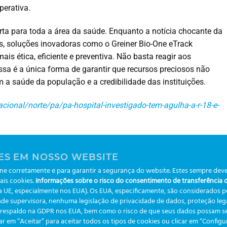
perativa.
erta para toda a área da saúde. Enquanto a notícia chocante da
, soluções inovadoras como o Greiner Bio-One eTrack
 ética, eficiente e preventiva. Não basta reagir aos
essa é a única forma de garantir que recursos preciosos não
a saúde da população e a credibilidade das instituições.
cional/norte/pa/pa-hospital-investigado-tem-agulha-a-r-18-e-
iner Bio-One Service Tech
ES EM NOSSO WEBSITE
e corretamente e para garantir a segurança do website. Estes sempre deve
ais cookies.
Informações sobre o risco do consentimento de transferência de
da UE, especialmente nos EUA). Os EUA, especificamente, são considerados 
de supervisora, nenhuma legislação de privacidade de dados, proteção legal
m respaldo na GDPR nos EUA, bem como o risco de que seus dados possam se
ar em “Aceitar” para aceitar todos os tipos de cookies ou clicar em “Config
omprometer a