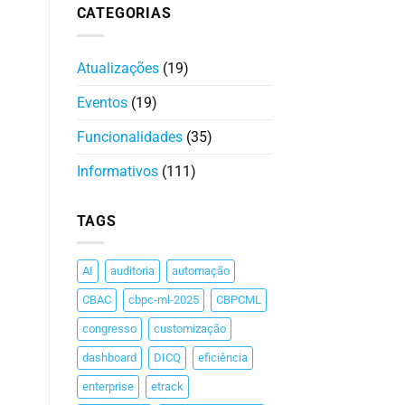
CATEGORIAS
Atualizações
(19)
Eventos
(19)
Funcionalidades
(35)
Informativos
(111)
TAGS
AI
auditoria
automação
CBAC
cbpc-ml-2025
CBPCML
congresso
customização
dashboard
DICQ
eficiência
enterprise
etrack