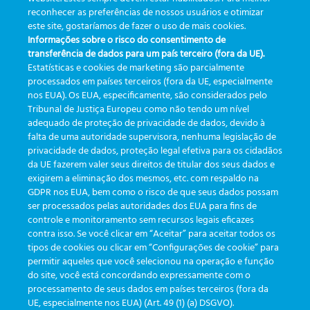
reconhecer as preferências de nossos usuários e otimizar
preanalítica pueden
Una conversación directa con
este site, gostaríamos de fazer o uso de mais cookies.
comprometer la fiabilidad de
los flebotomistas
Informações sobre o risco do consentimento de
los resultados
transferência de dados para um país terceiro (fora da UE).
Estatísticas e cookies de marketing são parcialmente
processados em países terceiros (fora da UE, especialmente
nos EUA). Os EUA, especificamente, são considerados pelo
Tribunal de Justiça Europeu como não tendo um nível
adequado de proteção de privacidade de dados, devido à
falta de uma autoridade supervisora, nenhuma legislação de
CATEGORÍAS
privacidade de dados, proteção legal efetiva para os cidadãos
da UE fazerem valer seus direitos de titular dos seus dados e
exigirem a eliminação dos mesmos, etc. com respaldo na
Actualizaciones
(19)
GDPR nos EUA, bem como o risco de que seus dados possam
ser processados pelas autoridades dos EUA para fins de
Eventos
(19)
controle e monitoramento sem recursos legais eficazes
Funcionalidades
(35)
contra isso. Se você clicar em “Aceitar” para aceitar todos os
tipos de cookies ou clicar em “Configurações de cookie” para
Boletines
(111)
permitir aqueles que você selecionou na operação e função
do site, você está concordando expressamente com o
processamento de seus dados em países terceiros (fora da
TAGS
UE, especialmente nos EUA) (Art. 49 (1) (a) DSGVO).