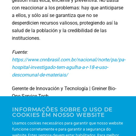
gestión más ética, eficiente y preventiva. No basta
con reaccionar a los problemas: hay que anticiparse
a ellos, y sólo así se garantiza que no se
desperdicien recursos valiosos, protegiendo así la
salud de la población y la credibilidad de las
instituciones.
Fuente:
https://www.cnnbrasil.com.br/nacional/norte/pa/pa-
hospital-investigado-tem-agulha-a-r-18-e-uso-
descomunal-de-materiais/
Gerente de Innovación y Tecnología | Greiner Bio-
One Service Tech
INFORMAÇÕES SOBRE O USO DE
linkedin.com/in/danilo-nagai/
COOKIES EM NOSSO WEBSITE
Usamos cookies necessários para garantir que nosso website
funcione corretamente e para garantir a segurança do
website. Estes sempre devem estar habilitados. Para melhor
Los errores en la fase