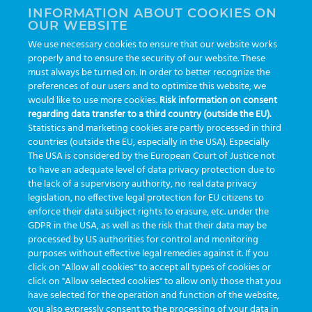
INFORMATION ABOUT COOKIES ON
OUR WEBSITE
AI
auditoria
automação
CBAC
cbpc-ml-2025
CBPCML
We use necessary cookies to ensure that our website works
congresso
customização
dashboard
DICQ
eficiência
properly and to ensure the security of our website. These
enterprise
etrack
flebotomista
governança clínica
must always be turned on. In order to better recognize the
preferences of our users and to optimize this website, we
GreinerBioOne
greinerbioonebr
HL7
IA
informação
would like to use more cookies.
Risk information on consent
regarding data transfer to a third country (outside the EU).
inovação
ISO15189
laboratório
novas tecnologias
PALC
Statistics and marketing cookies are partly processed in third
podcast
preanalitica
processo de coleta
produtividade
countries (outside the EU, especially in the USA). Especially
The USA is considered by the European Court of Justice not
Pré-analítica
qualidade
rastreabilidade
RDC
to have an adequate level of data privacy protection due to
rotina laboratorial
saúde
tecnologia
tomada de decisão
the lack of a supervisory authority, no real data privacy
legislation, no effective legal protection for EU citizens to
Transformação
Transformação Digital
tubos
usabilidade
enforce their data subject rights to erasure, etc. under the
GDPR in the USA, as well as the risk that their data may be
VACUETTE®
processed by US authorities for control and monitoring
purposes without effective legal remedies against it. If you
click on "Allow all cookies" to accept all types of cookies or
click on "Allow selected cookies" to allow only those that you
have selected for the operation and function of the website,
you also expressly consent to the processing of your data in