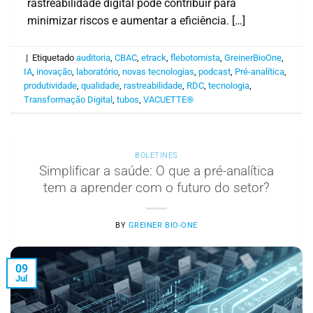
rastreabilidade digital pode contribuir para
minimizar riscos e aumentar a eficiência. […]
|
Etiquetado
auditoria
,
CBAC
,
etrack
,
flebotomista
,
GreinerBioOne
,
IA
,
inovação
,
laboratório
,
novas tecnologias
,
podcast
,
Pré-analítica
,
produtividade
,
qualidade
,
rastreabilidade
,
RDC
,
tecnologia
,
Transformação Digital
,
tubos
,
VACUETTE®
BOLETINES
Simplificar a saúde: O que a pré-analítica
tem a aprender com o futuro do setor?
BY
GREINER BIO-ONE
09
Jul