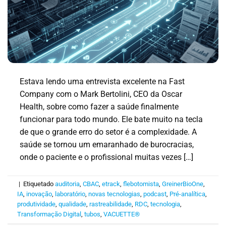
Estava lendo uma entrevista excelente na Fast
Company com o Mark Bertolini, CEO da Oscar
Health, sobre como fazer a saúde finalmente
funcionar para todo mundo. Ele bate muito na tecla
de que o grande erro do setor é a complexidade. A
saúde se tornou um emaranhado de burocracias,
onde o paciente e o profissional muitas vezes […]
|
Etiquetado
auditoria
,
CBAC
,
etrack
,
flebotomista
,
GreinerBioOne
,
IA
,
inovação
,
laboratório
,
novas tecnologias
,
podcast
,
Pré-analítica
,
produtividade
,
qualidade
,
rastreabilidade
,
RDC
,
tecnologia
,
Transformação Digital
,
tubos
,
VACUETTE®