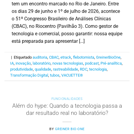
tem um encontro marcado no Rio de Janeiro. Entre
os dias 29 de junho e 1º de julho de 2026, acontece
o 51º Congresso Brasileiro de Análises Clínicas
(CBAC), no Riocentro (Pavilhão 3). Como gestor de
tecnologia e comercial, posso garantir: nossa equipe
está preparada para apresentar […]
|
Etiquetado
auditoria
,
CBAC
,
etrack
,
flebotomista
,
GreinerBioOne
,
IA
,
inovação
,
laboratório
,
novas tecnologias
,
podcast
,
Pré-analítica
,
produtividade
,
qualidade
,
rastreabilidade
,
RDC
,
tecnologia
,
Transformação Digital
,
tubos
,
VACUETTE®
FUNCIONALIDADES
Além do hype: Quando a tecnologia passa a
dar resultado real no laboratório?
BY
GREINER BIO-ONE