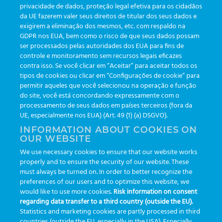
privacidade de dados, proteção legal efetiva para os cidadãos
da UE fazerem valer seus direitos de titular dos seus dados e
exigirem a eliminação dos mesmos, etc. com respaldo na
Actualizaciones
(19)
GDPR nos EUA, bem como o risco de que seus dados possam
ser processados pelas autoridades dos EUA para fins de
Eventos
(19)
controle e monitoramento sem recursos legais eficazes
Funcionalidades
(35)
contra isso. Se você clicar em “Aceitar” para aceitar todos os
tipos de cookies ou clicar em “Configurações de cookie” para
Boletines
(111)
permitir aqueles que você selecionou na operação e função
do site, você está concordando expressamente com o
processamento de seus dados em países terceiros (fora da
TAGS
UE, especialmente nos EUA) (Art. 49 (1) (a) DSGVO).
INFORMATION ABOUT COOKIES ON
OUR WEBSITE
AI
auditoria
automação
CBAC
cbpc-ml-2025
CBPCML
We use necessary cookies to ensure that our website works
congresso
customização
dashboard
DICQ
eficiência
properly and to ensure the security of our website. These
enterprise
etrack
flebotomista
governança clínica
must always be turned on. In order to better recognize the
preferences of our users and to optimize this website, we
GreinerBioOne
greinerbioonebr
HL7
IA
informação
would like to use more cookies.
Risk information on consent
regarding data transfer to a third country (outside the EU).
inovação
ISO15189
laboratório
novas tecnologias
PALC
Statistics and marketing cookies are partly processed in third
podcast
preanalitica
processo de coleta
produtividade
countries (outside the EU, especially in the USA). Especially