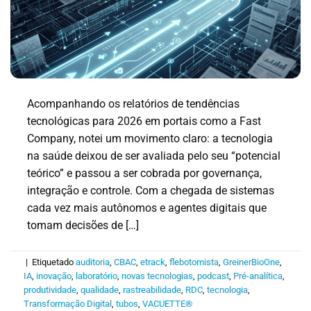
Acompanhando os relatórios de tendências
tecnológicas para 2026 em portais como a Fast
Company, notei um movimento claro: a tecnologia
na saúde deixou de ser avaliada pelo seu “potencial
teórico” e passou a ser cobrada por governança,
integração e controle. Com a chegada de sistemas
cada vez mais autônomos e agentes digitais que
tomam decisões de […]
|
Etiquetado
auditoria
,
CBAC
,
etrack
,
flebotomista
,
GreinerBioOne
,
IA
,
inovação
,
laboratório
,
novas tecnologias
,
podcast
,
Pré-analítica
,
produtividade
,
qualidade
,
rastreabilidade
,
RDC
,
tecnologia
,
Transformação Digital
,
tubos
,
VACUETTE®