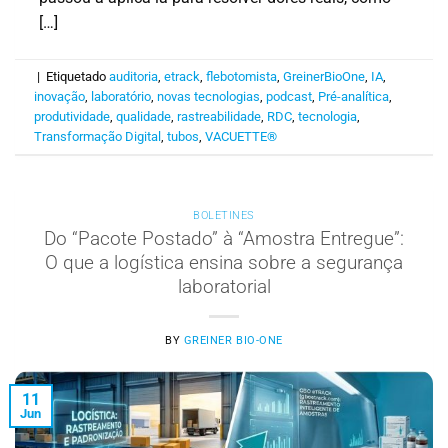
[…]
|
Etiquetado
auditoria
,
etrack
,
flebotomista
,
GreinerBioOne
,
IA
,
inovação
,
laboratório
,
novas tecnologias
,
podcast
,
Pré-analítica
,
produtividade
,
qualidade
,
rastreabilidade
,
RDC
,
tecnologia
,
Transformação Digital
,
tubos
,
VACUETTE®
BOLETINES
Do “Pacote Postado” à “Amostra Entregue”:
O que a logística ensina sobre a segurança
laboratorial
BY
GREINER BIO-ONE
11
Jun