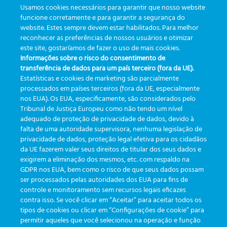
exatamente para dialogar sobre esses desafios,
Usamos cookies necessários para garantir que nosso website
levando uma experiência imersiva […]
funcione corretamente e para garantir a segurança do
website. Estes sempre devem estar habilitados. Para melhor
reconhecer as preferências de nossos usuários e otimizar
|
Etiquetado
CBAC
,
etrack
,
flebotomista
,
GreinerBioOne
,
inovação
,
este site, gostaríamos de fazer o uso de mais cookies.
laboratório
,
Pré-analítica
,
produtividade
,
qualidade
,
rastreabilidade
,
Informações sobre o risco do consentimento de
tecnologia
,
Transformação
transferência de dados para um país terceiro (fora da UE).
Estatísticas e cookies de marketing são parcialmente
processados em países terceiros (fora da UE, especialmente
1
2
3
nos EUA). Os EUA, especificamente, são considerados pelo
Tribunal de Justiça Europeu como não tendo um nível
adequado de proteção de privacidade de dados, devido à
falta de uma autoridade supervisora, nenhuma legislação de
CATEGORÍAS
privacidade de dados, proteção legal efetiva para os cidadãos
da UE fazerem valer seus direitos de titular dos seus dados e
exigirem a eliminação dos mesmos, etc. com respaldo na
Actualizaciones
(19)
GDPR nos EUA, bem como o risco de que seus dados possam
ser processados pelas autoridades dos EUA para fins de
Eventos
(19)
controle e monitoramento sem recursos legais eficazes
Funcionalidades
(35)
contra isso. Se você clicar em “Aceitar” para aceitar todos os
tipos de cookies ou clicar em “Configurações de cookie” para
Boletines
(111)
permitir aqueles que você selecionou na operação e função