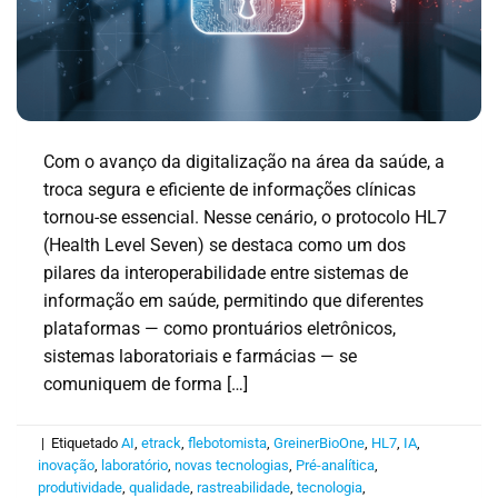
Com o avanço da digitalização na área da saúde, a
troca segura e eficiente de informações clínicas
tornou-se essencial. Nesse cenário, o protocolo HL7
(Health Level Seven) se destaca como um dos
pilares da interoperabilidade entre sistemas de
informação em saúde, permitindo que diferentes
plataformas — como prontuários eletrônicos,
sistemas laboratoriais e farmácias — se
comuniquem de forma […]
|
Etiquetado
AI
,
etrack
,
flebotomista
,
GreinerBioOne
,
HL7
,
IA
,
inovação
,
laboratório
,
novas tecnologias
,
Pré-analítica
,
produtividade
,
qualidade
,
rastreabilidade
,
tecnologia
,