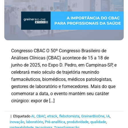
Congresso CBAC O 50º Congresso Brasileiro de
Análises Clínicas (CBAC) acontece de 15 a 18 de
junho de 2025, no Expo D. Pedro, em Campinas-SP, e
celebrará meio século de trajetória reunindo
farmacêuticos, biomédicos, médicos patologistas,
gestores de laboratório e fornecedores. Mais do que
comemorar a data, o evento mantém seu caráter
cirúrgico: expor de […]
|
Etiquetado
AI
,
CBAC
,
etrack
,
flebotomista
,
GreinerBioOne
,
IA
,
inovação
,
laboratório
,
Pré-analítica
,
produtividade
,
qualidade
,
rastreabilidade
,
tecnologia
,
Transformação