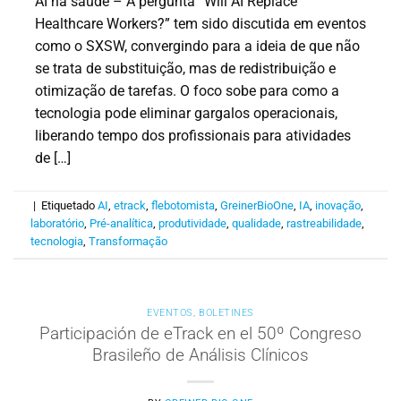
AI na saúde – A pergunta “Will AI Replace
Healthcare Workers?” tem sido discutida em eventos
como o SXSW, convergindo para a ideia de que não
se trata de substituição, mas de redistribuição e
otimização de tarefas. O foco sobe para como a
tecnologia pode eliminar gargalos operacionais,
liberando tempo dos profissionais para atividades
de […]
|
Etiquetado
AI
,
etrack
,
flebotomista
,
GreinerBioOne
,
IA
,
inovação
,
laboratório
,
Pré-analítica
,
produtividade
,
qualidade
,
rastreabilidade
,
tecnologia
,
Transformação
EVENTOS
,
BOLETINES
Participación de eTrack en el 50º Congreso
Brasileño de Análisis Clínicos