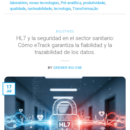
laboratório
,
novas tecnologias
,
Pré-analítica
,
produtividade
,
qualidade
,
rastreabilidade
,
tecnologia
,
Transformação
BOLETINES
HL7 y la seguridad en el sector sanitario:
Cómo eTrack garantiza la fiabilidad y la
trazabilidad de los datos.
BY
GREINER BIO-ONE
17
Jul