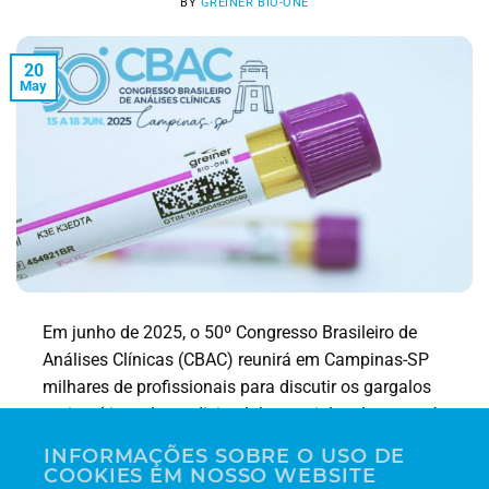
BY
GREINER BIO-ONE
20
May
Em junho de 2025, o 50º Congresso Brasileiro de
Análises Clínicas (CBAC) reunirá em Campinas-SP
milhares de profissionais para discutir os gargalos
mais críticos da medicina laboratorial — do erro pré-
analítico à pressão por acreditação. Neste artigo
INFORMAÇÕES SOBRE O USO DE
mostramos como a Greiner Bio-One chega ao CBAC
COOKIES EM NOSSO WEBSITE