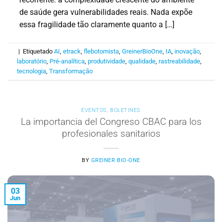
de saúde gera vulnerabilidades reais. Nada expõe
essa fragilidade tão claramente quanto a […]
|
Etiquetado
AI
,
etrack
,
flebotomista
,
GreinerBioOne
,
IA
,
inovação
,
laboratório
,
Pré-analítica
,
produtividade
,
qualidade
,
rastreabilidade
,
tecnologia
,
Transformação
EVENTOS
,
BOLETINES
La importancia del Congreso CBAC para los
profesionales sanitarios
BY
GREINER BIO-ONE
03
Jun