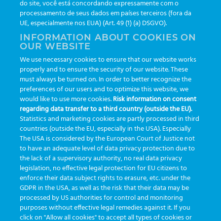
do site, você está concordando expressamente com o
processamento de seus dados em países terceiros (fora da
TAGS
UE, especialmente nos EUA) (Art. 49 (1) (a) DSGVO).
INFORMATION ABOUT COOKIES ON
OUR WEBSITE
AI
auditoria
automação
CBAC
cbpc-ml-2025
CBPCML
We use necessary cookies to ensure that our website works
congresso
customização
dashboard
DICQ
eficiência
properly and to ensure the security of our website. These
enterprise
etrack
flebotomista
governança clínica
must always be turned on. In order to better recognize the
preferences of our users and to optimize this website, we
GreinerBioOne
greinerbioonebr
HL7
IA
informação
would like to use more cookies.
Risk information on consent
regarding data transfer to a third country (outside the EU).
inovação
ISO15189
laboratório
novas tecnologias
PALC
Statistics and marketing cookies are partly processed in third
podcast
preanalitica
processo de coleta
produtividade
countries (outside the EU, especially in the USA). Especially
The USA is considered by the European Court of Justice not
Pré-analítica
qualidade
rastreabilidade
RDC
to have an adequate level of data privacy protection due to
rotina laboratorial
saúde
tecnologia
tomada de decisão
the lack of a supervisory authority, no real data privacy
legislation, no effective legal protection for EU citizens to
Transformação
Transformação Digital
tubos
usabilidade
enforce their data subject rights to erasure, etc. under the
GDPR in the USA, as well as the risk that their data may be
VACUETTE®
processed by US authorities for control and monitoring
purposes without effective legal remedies against it. If you
click on "Allow all cookies" to accept all types of cookies or