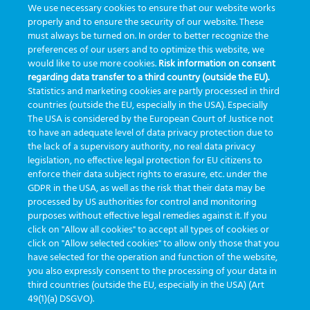
We use necessary cookies to ensure that our website works
properly and to ensure the security of our website. These
must always be turned on. In order to better recognize the
preferences of our users and to optimize this website, we
would like to use more cookies.
Risk information on consent
regarding data transfer to a third country (outside the EU).
24+10=?
Statistics and marketing cookies are partly processed in third
countries (outside the EU, especially in the USA). Especially
The USA is considered by the European Court of Justice not
to have an adequate level of data privacy protection due to
He leído y acepto los términos de la política de
the lack of a supervisory authority, no real data privacy
legislation, no effective legal protection for EU citizens to
Deja este campo en blanco, por
privacidad.
Política de privacidad
enforce their data subject rights to erasure, etc. under the
GDPR in the USA, as well as the risk that their data may be
processed by US authorities for control and monitoring
purposes without effective legal remedies against it. If you
click on "Allow all cookies" to accept all types of cookies or
click on "Allow selected cookies" to allow only those that you
have selected for the operation and function of the website,
you also expressly consent to the processing of your data in
third countries (outside the EU, especially in the USA) (Art
desarrollado por
Greiner Service Tech
49(1)(a) DSGVO).