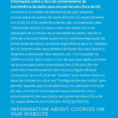
Informações sobre o risco do consentimento de
saltar
transferência de dados para um país terceiro (fora da UE).
al
Estatísticas e cookies de marketing são parcialmente
contenido
processados em países terceiros (fora da UE, especialmente
nos EUA). Os EUA, especificamente, são considerados pelo
Tribunal de Justiça Europeu como não tendo um nível
adequado de proteção de privacidade de dados, devido à
CONTACTO
falta de uma autoridade supervisora, nenhuma legislação de
privacidade de dados, proteção legal efetiva para os cidadãos
da UE fazerem valer seus direitos de titular dos seus dados e
exigirem a eliminação dos mesmos, etc. com respaldo na
GDPR nos EUA, bem como o risco de que seus dados possam
ser processados pelas autoridades dos EUA para fins de
controle e monitoramento sem recursos legais eficazes
contra isso. Se você clicar em “Aceitar” para aceitar todos os
tipos de cookies ou clicar em “Configurações de cookie” para
permitir aqueles que você selecionou na operação e função
do site, você está concordando expressamente com o
processamento de seus dados em países terceiros (fora da
UE, especialmente nos EUA) (Art. 49 (1) (a) DSGVO).
INFORMATION ABOUT COOKIES ON
OUR WEBSITE