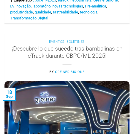
|
Etiquetado
cbpc-ml-2025
,
etrack
,
flebotomista
,
GreinerBioOne
,
IA
,
inovação
,
laboratório
,
novas tecnologias
,
Pré-analítica
,
produtividade
,
qualidade
,
rastreabilidade
,
tecnologia
,
Transformação Digital
EVENTOS
,
BOLETINES
¡Descubre lo que sucede tras bambalinas en
eTrack durante CBPC/ML 2025!
BY
GREINER BIO-ONE
18
Sep