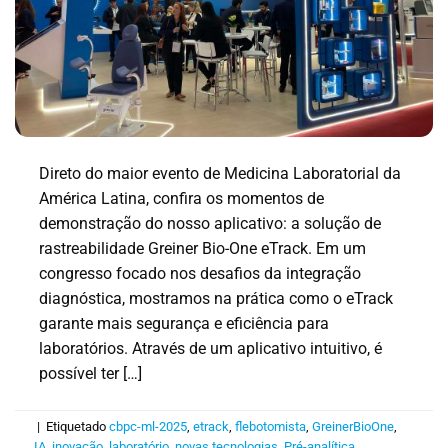
Direto do maior evento de Medicina Laboratorial da
América Latina, confira os momentos de
demonstração do nosso aplicativo: a solução de
rastreabilidade Greiner Bio-One eTrack. Em um
congresso focado nos desafios da integração
diagnóstica, mostramos na prática como o eTrack
garante mais segurança e eficiência para
laboratórios. Através de um aplicativo intuitivo, é
possível ter […]
|
Etiquetado
cbpc-ml-2025
,
etrack
,
flebotomista
,
GreinerBioOne
,
IA
,
inovação
,
laboratório
,
novas tecnologias
,
Pré-analítica
,