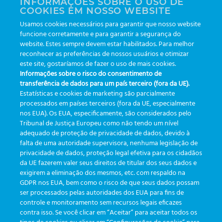
INFORMAÇÕES SOBRE O USO DE
frentes que vejo todos os dias: reduzir erro no pré-
COOKIES EM NOSSO WEBSITE
analítico, ter visibilidade em tempo real e padronizar
Usamos cookies necessários para garantir que nosso website
a coleta. Nos meus rounds com gestores e equipes,
funcione corretamente e para garantir a segurança do
os mesmos incômodos reaparecem: Para […]
website. Estes sempre devem estar habilitados. Para melhor
reconhecer as preferências de nossos usuários e otimizar
este site, gostaríamos de fazer o uso de mais cookies.
|
Etiquetado
cbpc-ml-2025
,
etrack
,
flebotomista
,
GreinerBioOne
,
Informações sobre o risco do consentimento de
IA
,
inovação
,
laboratório
,
novas tecnologias
,
Pré-analítica
,
transferência de dados para um país terceiro (fora da UE).
produtividade
,
qualidade
,
rastreabilidade
,
tecnologia
,
Estatísticas e cookies de marketing são parcialmente
Transformação Digital
processados em países terceiros (fora da UE, especialmente
nos EUA). Os EUA, especificamente, são considerados pelo
Tribunal de Justiça Europeu como não tendo um nível
adequado de proteção de privacidade de dados, devido à
falta de uma autoridade supervisora, nenhuma legislação de
CATEGORÍAS
privacidade de dados, proteção legal efetiva para os cidadãos
da UE fazerem valer seus direitos de titular dos seus dados e
exigirem a eliminação dos mesmos, etc. com respaldo na
Actualizaciones
(19)
GDPR nos EUA, bem como o risco de que seus dados possam
ser processados pelas autoridades dos EUA para fins de
Eventos
(19)
controle e monitoramento sem recursos legais eficazes
Funcionalidades
(35)
contra isso. Se você clicar em “Aceitar” para aceitar todos os