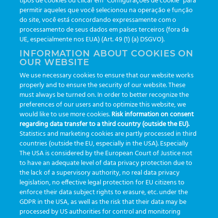
tipos de cookies ou clicar em “Configurações de cookie” para
Boletines
(111)
permitir aqueles que você selecionou na operação e função
do site, você está concordando expressamente com o
processamento de seus dados em países terceiros (fora da
TAGS
UE, especialmente nos EUA) (Art. 49 (1) (a) DSGVO).
INFORMATION ABOUT COOKIES ON
OUR WEBSITE
AI
auditoria
automação
CBAC
cbpc-ml-2025
CBPCML
We use necessary cookies to ensure that our website works
congresso
customização
dashboard
DICQ
eficiência
properly and to ensure the security of our website. These
enterprise
etrack
flebotomista
governança clínica
must always be turned on. In order to better recognize the
preferences of our users and to optimize this website, we
GreinerBioOne
greinerbioonebr
HL7
IA
informação
would like to use more cookies.
Risk information on consent
regarding data transfer to a third country (outside the EU).
inovação
ISO15189
laboratório
novas tecnologias
PALC
Statistics and marketing cookies are partly processed in third
podcast
preanalitica
processo de coleta
produtividade
countries (outside the EU, especially in the USA). Especially
The USA is considered by the European Court of Justice not
Pré-analítica
qualidade
rastreabilidade
RDC
to have an adequate level of data privacy protection due to
rotina laboratorial
saúde
tecnologia
tomada de decisão
the lack of a supervisory authority, no real data privacy
legislation, no effective legal protection for EU citizens to
Transformação
Transformação Digital
tubos
usabilidade
enforce their data subject rights to erasure, etc. under the
GDPR in the USA, as well as the risk that their data may be
VACUETTE®
processed by US authorities for control and monitoring