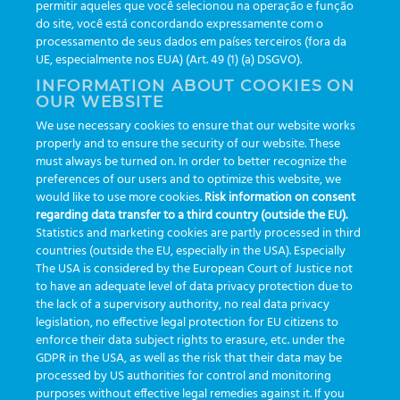
Newsletters
(111)
permitir aqueles que você selecionou na operação e função
do site, você está concordando expressamente com o
processamento de seus dados em países terceiros (fora da
TAGS
UE, especialmente nos EUA) (Art. 49 (1) (a) DSGVO).
INFORMATION ABOUT COOKIES ON
OUR WEBSITE
AI
auditoria
automação
CBAC
cbpc-ml-2025
CBPCML
We use necessary cookies to ensure that our website works
congresso
customização
dashboard
DICQ
eficiência
properly and to ensure the security of our website. These
enterprise
etrack
flebotomista
governança clínica
must always be turned on. In order to better recognize the
preferences of our users and to optimize this website, we
GreinerBioOne
greinerbioonebr
HL7
IA
informação
would like to use more cookies.
Risk information on consent
regarding data transfer to a third country (outside the EU).
inovação
ISO15189
laboratório
novas tecnologias
PALC
Statistics and marketing cookies are partly processed in third
podcast
preanalitica
processo de coleta
produtividade
countries (outside the EU, especially in the USA). Especially
The USA is considered by the European Court of Justice not
Pré-analítica
qualidade
rastreabilidade
RDC
to have an adequate level of data privacy protection due to
rotina laboratorial
saúde
tecnologia
tomada de decisão
the lack of a supervisory authority, no real data privacy
legislation, no effective legal protection for EU citizens to
Transformação
Transformação Digital
tubos
usabilidade
enforce their data subject rights to erasure, etc. under the
GDPR in the USA, as well as the risk that their data may be
VACUETTE®
processed by US authorities for control and monitoring
purposes without effective legal remedies against it. If you