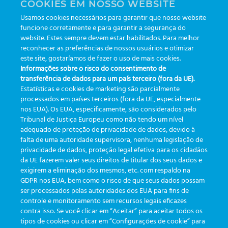
COOKIES EM NOSSO WEBSITE
Usamos cookies necessários para garantir que nosso website
funcione corretamente e para garantir a segurança do
website. Estes sempre devem estar habilitados. Para melhor
reconhecer as preferências de nossos usuários e otimizar
49° CBAC – Congresso
este site, gostaríamos de fazer o uso de mais cookies.
Improving business results
Brasileiro de Análises
Informações sobre o risco do consentimento de
Clínicas
transferência de dados para um país terceiro (fora da UE).
Estatísticas e cookies de marketing são parcialmente
processados em países terceiros (fora da UE, especialmente
nos EUA). Os EUA, especificamente, são considerados pelo
Tribunal de Justiça Europeu como não tendo um nível
adequado de proteção de privacidade de dados, devido à
falta de uma autoridade supervisora, nenhuma legislação de
CATEGORIES
privacidade de dados, proteção legal efetiva para os cidadãos
da UE fazerem valer seus direitos de titular dos seus dados e
exigirem a eliminação dos mesmos, etc. com respaldo na
Updates
(19)
GDPR nos EUA, bem como o risco de que seus dados possam
ser processados pelas autoridades dos EUA para fins de
Events
(19)
controle e monitoramento sem recursos legais eficazes
Features
(35)
contra isso. Se você clicar em “Aceitar” para aceitar todos os
tipos de cookies ou clicar em “Configurações de cookie” para