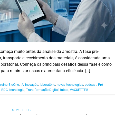
começa muito antes da análise da amostra. A fase pré-
ção, transporte e recebimento dos materiais, é considerada uma
aboratorial. Conheça os principais desafios dessa fase e como
r para minimizar riscos e aumentar a eficiência. […]
reinerBioOne
,
IA
,
inovação
,
laboratório
,
novas tecnologias
,
podcast
,
Pré-
,
RDC
,
tecnologia
,
Transformação Digital
,
tubos
,
VACUETTE®
NEWSLETTER