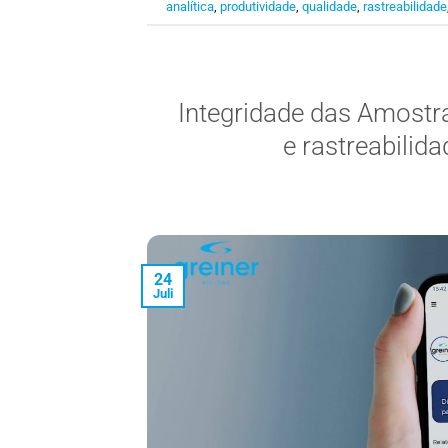
analítica
,
produtividade
,
qualidade
,
rastreabilidade
Integridade das Amostra
e rastreabilid
24
Juli