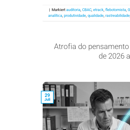
|
Markiert
auditoria
,
CBAC
,
etrack
,
flebotomista
,
G
analítica
,
produtividade
,
qualidade
,
rastreabilidade
Atrofia do pensamento c
de 2026 a
29
Juli