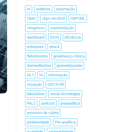
AI
auditoria
automação
CBAC
cbpc-ml-2025
CBPCML
congresso
customização
dashboard
DICQ
eficiência
enterprise
etrack
flebotomista
governança clínica
GreinerBioOne
greinerbioonebr
HL7
IA
informação
inovação
ISO15189
laboratório
novas tecnologias
PALC
podcast
preanalitica
processo de coleta
produtividade
Pré-analítica
qualidade
rastreabilidade