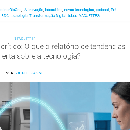
reinerBioOne
,
IA
,
inovação
,
laboratório
,
novas tecnologias
,
podcast
,
Pré-
,
RDC
,
tecnologia
,
Transformação Digital
,
tubos
,
VACUETTE®
NEWSLETTER
rítico: O que o relatório de tendências
lerta sobre a tecnologia?
VON
GREINER BIO-ONE