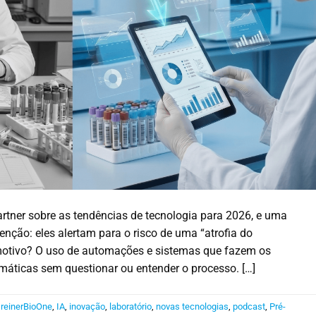
artner sobre as tendências de tecnologia para 2026, e uma
nção: eles alertam para o risco de uma “atrofia do
motivo? O uso de automações e sistemas que fazem os
máticas sem questionar ou entender o processo. […]
reinerBioOne
,
IA
,
inovação
,
laboratório
,
novas tecnologias
,
podcast
,
Pré-