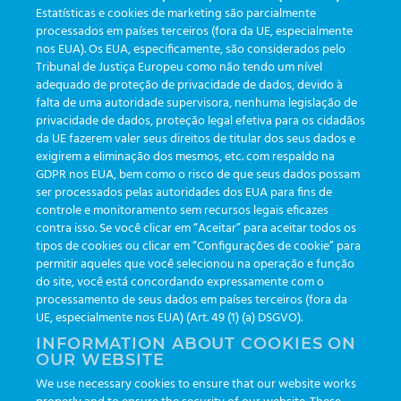
|
Markiert
eficiência
,
etrack
,
greinerbioonebr
,
preanalitica
,
Estatísticas e cookies de marketing são parcialmente
rastreabilidade
,
tecnologia
,
tomada de decisão
processados em países terceiros (fora da UE, especialmente
nos EUA). Os EUA, especificamente, são considerados pelo
Tribunal de Justiça Europeu como não tendo um nível
adequado de proteção de privacidade de dados, devido à
falta de uma autoridade supervisora, nenhuma legislação de
KATEGORIEN
privacidade de dados, proteção legal efetiva para os cidadãos
da UE fazerem valer seus direitos de titular dos seus dados e
exigirem a eliminação dos mesmos, etc. com respaldo na
Aktualisierungen
(19)
GDPR nos EUA, bem como o risco de que seus dados possam
ser processados pelas autoridades dos EUA para fins de
Veranstaltungen
(19)
controle e monitoramento sem recursos legais eficazes
Funktionalitäten
(35)
contra isso. Se você clicar em “Aceitar” para aceitar todos os
tipos de cookies ou clicar em “Configurações de cookie” para
Newsletter
(111)
permitir aqueles que você selecionou na operação e função
do site, você está concordando expressamente com o
processamento de seus dados em países terceiros (fora da
TAGS
UE, especialmente nos EUA) (Art. 49 (1) (a) DSGVO).
INFORMATION ABOUT COOKIES ON
OUR WEBSITE
AI
auditoria
automação
CBAC
cbpc-ml-2025
CBPCML
We use necessary cookies to ensure that our website works
congresso
customização
dashboard
DICQ
eficiência