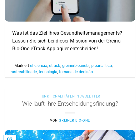
Was ist das Ziel Ihres Gesundheitsmanagements?
Lassen Sie sich bei dieser Mission von der Greiner
Bio-One eTrack App agiler entscheiden!
|
Markiert
eficiência
,
etrack
,
greinerbioonebr
,
preanalitica
,
rastreabilidade
,
tecnologia
,
tomada de decisão
FUNKTIONALITÄTEN
,
NEWSLETTER
Wie läuft Ihre Entscheidungsfindung?
VON
GREINER BIO-ONE
03