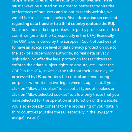
properly and to ensure the security of our website. These
enterprise
etrack
flebotomista
governança clínica
must always be turned on. In order to better recognize the
preferences of our users and to optimize this website, we
GreinerBioOne
greinerbioonebr
HL7
IA
informação
would like to use more cookies.
Risk information on consent
regarding data transfer to a third country (outside the EU).
inovação
ISO15189
laboratório
novas tecnologias
PALC
Statistics and marketing cookies are partly processed in third
podcast
preanalitica
processo de coleta
produtividade
countries (outside the EU, especially in the USA). Especially
The USA is considered by the European Court of Justice not
Pré-analítica
qualidade
rastreabilidade
RDC
to have an adequate level of data privacy protection due to
rotina laboratorial
saúde
tecnologia
tomada de decisão
the lack of a supervisory authority, no real data privacy
legislation, no effective legal protection for EU citizens to
Transformação
Transformação Digital
tubos
usabilidade
enforce their data subject rights to erasure, etc. under the
GDPR in the USA, as well as the risk that their data may be
VACUETTE®
processed by US authorities for control and monitoring
purposes without effective legal remedies against it. If you
click on "Allow all cookies" to accept all types of cookies or
click on "Allow selected cookies" to allow only those that you
have selected for the operation and function of the website,
you also expressly consent to the processing of your data in
third countries (outside the EU, especially in the USA) (Art
entwickelt von
Greiner Service Tech
49(1)(a) DSGVO).