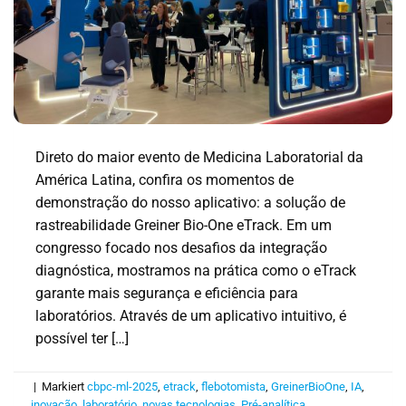
Direto do maior evento de Medicina Laboratorial da
América Latina, confira os momentos de
demonstração do nosso aplicativo: a solução de
rastreabilidade Greiner Bio-One eTrack. Em um
congresso focado nos desafios da integração
diagnóstica, mostramos na prática como o eTrack
garante mais segurança e eficiência para
laboratórios. Através de um aplicativo intuitivo, é
possível ter […]
|
Markiert
cbpc-ml-2025
,
etrack
,
flebotomista
,
GreinerBioOne
,
IA
,
inovação
,
laboratório
,
novas tecnologias
,
Pré-analítica
,