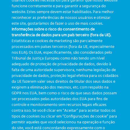
Usamos cookies necessários para garantir que nosso website
a coleta. Nos meus rounds com gestores e equipes,
funcione corretamente e para garantir a segurança do
os mesmos incômodos reaparecem: Para […]
website. Estes sempre devem estar habilitados. Para melhor
reconhecer as preferências de nossos usuários e otimizar
este site, gostaríamos de fazer o uso de mais cookies.
|
Markiert
cbpc-ml-2025
,
etrack
,
flebotomista
,
GreinerBioOne
,
IA
,
Informações sobre o risco do consentimento de
inovação
,
laboratório
,
novas tecnologias
,
Pré-analítica
,
transferência de dados para um país terceiro (fora da UE).
produtividade
,
qualidade
,
rastreabilidade
,
tecnologia
,
Estatísticas e cookies de marketing são parcialmente
Transformação Digital
processados em países terceiros (fora da UE, especialmente
nos EUA). Os EUA, especificamente, são considerados pelo
Tribunal de Justiça Europeu como não tendo um nível
adequado de proteção de privacidade de dados, devido à
falta de uma autoridade supervisora, nenhuma legislação de
KATEGORIEN
privacidade de dados, proteção legal efetiva para os cidadãos
da UE fazerem valer seus direitos de titular dos seus dados e
exigirem a eliminação dos mesmos, etc. com respaldo na
Aktualisierungen
(19)
GDPR nos EUA, bem como o risco de que seus dados possam
ser processados pelas autoridades dos EUA para fins de
Veranstaltungen
(19)
controle e monitoramento sem recursos legais eficazes
Funktionalitäten
(35)
contra isso. Se você clicar em “Aceitar” para aceitar todos os
tipos de cookies ou clicar em “Configurações de cookie” para
Newsletter
(111)
permitir aqueles que você selecionou na operação e função
do site, você está concordando expressamente com o