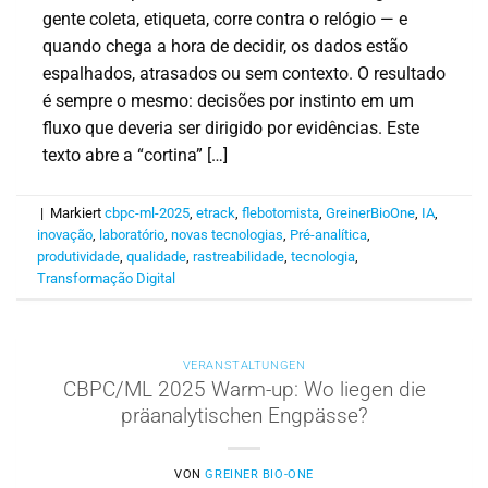
gente coleta, etiqueta, corre contra o relógio — e
quando chega a hora de decidir, os dados estão
espalhados, atrasados ou sem contexto. O resultado
é sempre o mesmo: decisões por instinto em um
fluxo que deveria ser dirigido por evidências. Este
texto abre a “cortina” […]
|
Markiert
cbpc-ml-2025
,
etrack
,
flebotomista
,
GreinerBioOne
,
IA
,
inovação
,
laboratório
,
novas tecnologias
,
Pré-analítica
,
produtividade
,
qualidade
,
rastreabilidade
,
tecnologia
,
Transformação Digital
VERANSTALTUNGEN
CBPC/ML 2025 Warm-up: Wo liegen die
präanalytischen Engpässe?
VON
GREINER BIO-ONE