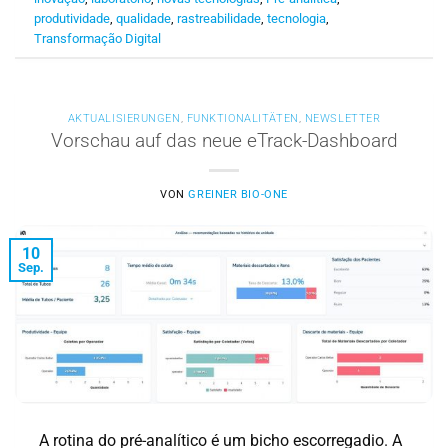
produtividade
,
qualidade
,
rastreabilidade
,
tecnologia
,
Transformação Digital
AKTUALISIERUNGEN
,
FUNKTIONALITÄTEN
,
NEWSLETTER
Vorschau auf das neue eTrack-Dashboard
VON
GREINER BIO-ONE
10
Sep.
A rotina do pré-analítico é um bicho escorregadio. A