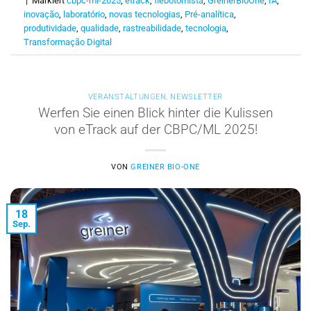
|
Markiert
cbpc-ml-2025
,
etrack
,
flebotomista
,
GreinerBioOne
,
IA
,
inovação
,
laboratório
,
novas tecnologias
,
Pré-analítica
,
produtividade
,
qualidade
,
rastreabilidade
,
tecnologia
,
Transformação Digital
VERANSTALTUNGEN
,
NEWSLETTER
Werfen Sie einen Blick hinter die Kulissen
von eTrack auf der CBPC/ML 2025!
VON
GREINER BIO-ONE
18
Sep.