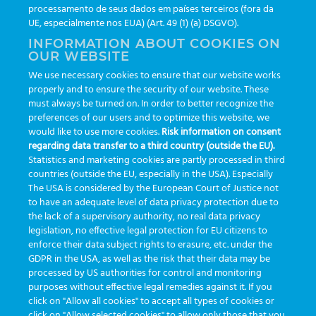
processamento de seus dados em países terceiros (fora da
TAGS
UE, especialmente nos EUA) (Art. 49 (1) (a) DSGVO).
INFORMATION ABOUT COOKIES ON
OUR WEBSITE
AI
auditoria
automação
CBAC
cbpc-ml-2025
CBPCML
We use necessary cookies to ensure that our website works
congresso
customização
dashboard
DICQ
eficiência
properly and to ensure the security of our website. These
enterprise
etrack
flebotomista
governança clínica
must always be turned on. In order to better recognize the
preferences of our users and to optimize this website, we
GreinerBioOne
greinerbioonebr
HL7
IA
informação
would like to use more cookies.
Risk information on consent
regarding data transfer to a third country (outside the EU).
inovação
ISO15189
laboratório
novas tecnologias
PALC
Statistics and marketing cookies are partly processed in third
podcast
preanalitica
processo de coleta
produtividade
countries (outside the EU, especially in the USA). Especially
The USA is considered by the European Court of Justice not
Pré-analítica
qualidade
rastreabilidade
RDC
to have an adequate level of data privacy protection due to
rotina laboratorial
saúde
tecnologia
tomada de decisão
the lack of a supervisory authority, no real data privacy
legislation, no effective legal protection for EU citizens to
Transformação
Transformação Digital
tubos
usabilidade
enforce their data subject rights to erasure, etc. under the
GDPR in the USA, as well as the risk that their data may be
VACUETTE®
processed by US authorities for control and monitoring
purposes without effective legal remedies against it. If you
click on "Allow all cookies" to accept all types of cookies or
click on "Allow selected cookies" to allow only those that you