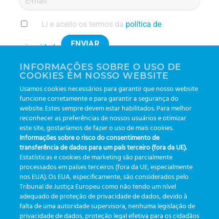
Li e aceito os termos da
política de
Please leave this field empty.
privacidade
INFORMAÇÕES SOBRE O USO DE
COOKIES EM NOSSO WEBSITE
Usamos cookies necessários para garantir que nosso website
Mantenha a integridade da
funcione corretamente e para garantir a segurança do
Da arquibancada à bancada:
amostra com o eTrack da
website. Estes sempre devem estar habilitados. Para melhor
O que a biometria nos
reconhecer as preferências de nossos usuários e otimizar
Greiner Bio-One: Sua parceria
estádios ensina sobre a
este site, gostaríamos de fazer o uso de mais cookies.
para a excelência
Informações sobre o risco do consentimento de
rastreabilidade no laboratório
laboratorial!
transferência de dados para um país terceiro (fora da UE).
Estatísticas e cookies de marketing são parcialmente
processados em países terceiros (fora da UE, especialmente
nos EUA). Os EUA, especificamente, são considerados pelo
Tribunal de Justiça Europeu como não tendo um nível
adequado de proteção de privacidade de dados, devido à
falta de uma autoridade supervisora, nenhuma legislação de
CATEGORIAS
privacidade de dados, proteção legal efetiva para os cidadãos