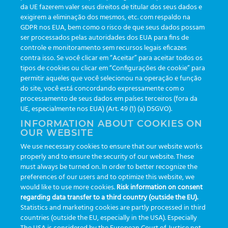
da UE fazerem valer seus direitos de titular dos seus dados e
exigirem a eliminação dos mesmos, etc. com respaldo na
Atualizações
(19)
GDPR nos EUA, bem como o risco de que seus dados possam
ser processados pelas autoridades dos EUA para fins de
Eventos
(19)
controle e monitoramento sem recursos legais eficazes
Funcionalidades
(35)
contra isso. Se você clicar em “Aceitar” para aceitar todos os
tipos de cookies ou clicar em “Configurações de cookie” para
Informativos
(111)
permitir aqueles que você selecionou na operação e função
do site, você está concordando expressamente com o
processamento de seus dados em países terceiros (fora da
TAGS
UE, especialmente nos EUA) (Art. 49 (1) (a) DSGVO).
INFORMATION ABOUT COOKIES ON
OUR WEBSITE
AI
auditoria
automação
CBAC
cbpc-ml-2025
CBPCML
We use necessary cookies to ensure that our website works
congresso
customização
dashboard
DICQ
eficiência
properly and to ensure the security of our website. These
enterprise
etrack
flebotomista
governança clínica
must always be turned on. In order to better recognize the
preferences of our users and to optimize this website, we
GreinerBioOne
greinerbioonebr
HL7
IA
informação
would like to use more cookies.
Risk information on consent
regarding data transfer to a third country (outside the EU).
inovação
ISO15189
laboratório
novas tecnologias
PALC
Statistics and marketing cookies are partly processed in third
podcast
preanalitica
processo de coleta
produtividade
countries (outside the EU, especially in the USA). Especially