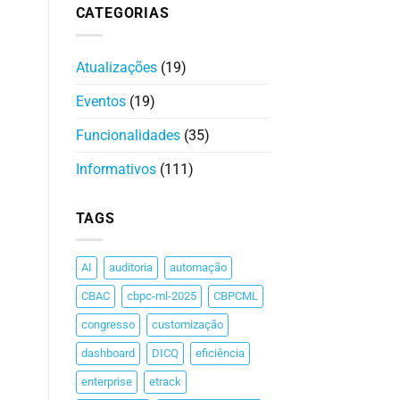
CATEGORIAS
Atualizações
(19)
Eventos
(19)
Funcionalidades
(35)
Informativos
(111)
TAGS
AI
auditoria
automação
CBAC
cbpc-ml-2025
CBPCML
congresso
customização
dashboard
DICQ
eficiência
enterprise
etrack