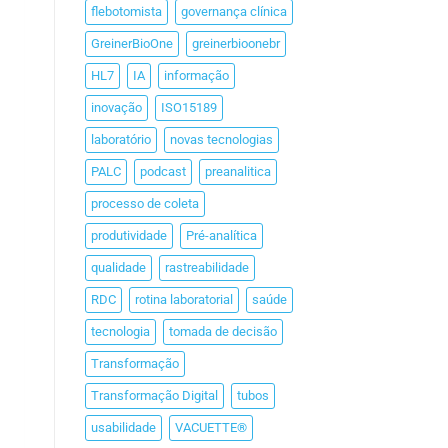
flebotomista
governança clínica
GreinerBioOne
greinerbioonebr
HL7
IA
informação
inovação
ISO15189
laboratório
novas tecnologias
PALC
podcast
preanalitica
processo de coleta
produtividade
Pré-analítica
qualidade
rastreabilidade
RDC
rotina laboratorial
saúde
tecnologia
tomada de decisão
Transformação
Transformação Digital
tubos
usabilidade
VACUETTE®