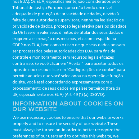
nos EUA). Os EUA, especificamente, são considerados pelo
Tribunal de Justiça Europeu como não tendo um nível
adequado de proteção de privacidade de dados, devido à
falta de uma autoridade supervisora, nenhuma legislação de
CATEGORIAS
privacidade de dados, proteção legal efetiva para os cidadãos
da UE fazerem valer seus direitos de titular dos seus dados e
exigirem a eliminação dos mesmos, etc. com respaldo na
Atualizações
(19)
GDPR nos EUA, bem como o risco de que seus dados possam
ser processados pelas autoridades dos EUA para fins de
Eventos
(19)
controle e monitoramento sem recursos legais eficazes
Funcionalidades
(35)
contra isso. Se você clicar em “Aceitar” para aceitar todos os
tipos de cookies ou clicar em “Configurações de cookie” para
Informativos
(111)
permitir aqueles que você selecionou na operação e função
do site, você está concordando expressamente com o
processamento de seus dados em países terceiros (fora da
TAGS
UE, especialmente nos EUA) (Art. 49 (1) (a) DSGVO).
INFORMATION ABOUT COOKIES ON
OUR WEBSITE
AI
auditoria
automação
CBAC
cbpc-ml-2025
CBPCML
We use necessary cookies to ensure that our website works
congresso
customização
dashboard
DICQ
eficiência
properly and to ensure the security of our website. These
enterprise
etrack
flebotomista
governança clínica
must always be turned on. In order to better recognize the
preferences of our users and to optimize this website, we
GreinerBioOne
greinerbioonebr
HL7
IA
informação