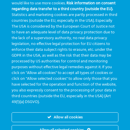
would like to use more cookies.
Risk information on consent
regarding data transfer to a third country (outside the EU).
inovação
ISO15189
laboratório
novas tecnologias
PALC
Statistics and marketing cookies are partly processed in third
podcast
preanalitica
processo de coleta
produtividade
countries (outside the EU, especially in the USA). Especially
The USA is considered by the European Court of Justice not
Pré-analítica
qualidade
rastreabilidade
RDC
to have an adequate level of data privacy protection due to
rotina laboratorial
saúde
tecnologia
tomada de decisão
the lack of a supervisory authority, no real data privacy
legislation, no effective legal protection for EU citizens to
Transformação
Transformação Digital
tubos
usabilidade
enforce their data subject rights to erasure, etc. under the
GDPR in the USA, as well as the risk that their data may be
VACUETTE®
processed by US authorities for control and monitoring
purposes without effective legal remedies against it. If you
click on "Allow all cookies" to accept all types of cookies or
click on "Allow selected cookies" to allow only those that you
have selected for the operation and function of the website,
you also expressly consent to the processing of your data in
third countries (outside the EU, especially in the USA) (Art
Desenvolvido por
Greiner Service Tech
49(1)(a) DSGVO).
Allow all cookies
© Copyright 2026 -
Greiner Bio-One
|
Privacidade
Allow all selected cookies