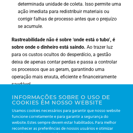
determinada unidade de coleta. Isso permite uma
ação imediata para redistribuir materiais ou
corrigir falhas de processo antes que o prejuízo
se acumule.
Rastreabilidade não é sobre ‘onde está o tubo’, é
sobre onde o dinheiro está saindo.
Ao trazer luz
para os custos ocultos do desperdício, a gestão
deixa de apenas contar perdas e passa a controlar
os processos que as geram, garantindo uma
operação mais enxuta, eficiente e financeiramente
saudável.
INFORMAÇÕES SOBRE O USO DE
Leonardo Lippel Rodrigues
COOKIES EM NOSSO WEBSITE
Gerente de Inovação e Tecnologia
Usamos cookies necessários para garantir que nosso website
funcione corretamente e para garantir a segurança do
website. Estes sempre devem estar habilitados. Para melhor
reconhecer as preferências de nossos usuários e otimizar
Como a visão unificada em
Controlando a glicose: A