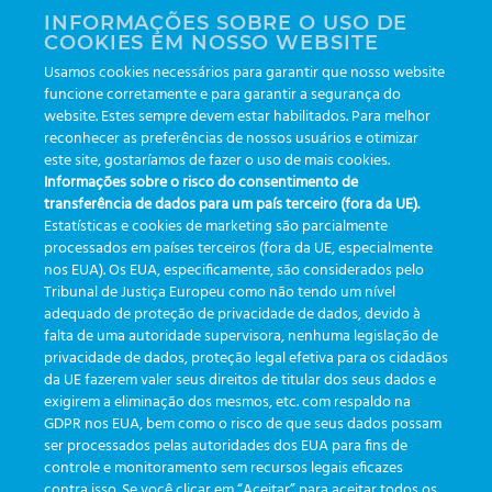
INFORMAÇÕES SOBRE O USO DE
Leonardo Lippel Rodrigues
COOKIES EM NOSSO WEBSITE
Gerente de Inovação e Tecnologia
Usamos cookies necessários para garantir que nosso website
funcione corretamente e para garantir a segurança do
website. Estes sempre devem estar habilitados. Para melhor
reconhecer as preferências de nossos usuários e otimizar
Do registro ao resultado: A
Teaser do novo dashboard
este site, gostaríamos de fazer o uso de mais cookies.
jornada da amostra – parte 4
Informações sobre o risco do consentimento de
do eTrack
– Monitoramento
transferência de dados para um país terceiro (fora da UE).
Estatísticas e cookies de marketing são parcialmente
processados em países terceiros (fora da UE, especialmente
nos EUA). Os EUA, especificamente, são considerados pelo
Tribunal de Justiça Europeu como não tendo um nível
adequado de proteção de privacidade de dados, devido à
falta de uma autoridade supervisora, nenhuma legislação de
CATEGORIAS
privacidade de dados, proteção legal efetiva para os cidadãos
da UE fazerem valer seus direitos de titular dos seus dados e
exigirem a eliminação dos mesmos, etc. com respaldo na
Atualizações
(19)
GDPR nos EUA, bem como o risco de que seus dados possam
ser processados pelas autoridades dos EUA para fins de
Eventos
(19)
controle e monitoramento sem recursos legais eficazes
Funcionalidades
(35)
contra isso. Se você clicar em “Aceitar” para aceitar todos os