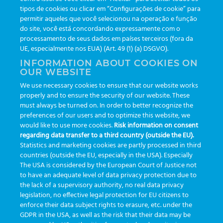
tipos de cookies ou clicar em “Configurações de cookie” para
Informativos
(111)
permitir aqueles que você selecionou na operação e função
do site, você está concordando expressamente com o
processamento de seus dados em países terceiros (fora da
TAGS
UE, especialmente nos EUA) (Art. 49 (1) (a) DSGVO).
INFORMATION ABOUT COOKIES ON
OUR WEBSITE
AI
auditoria
automação
CBAC
cbpc-ml-2025
CBPCML
We use necessary cookies to ensure that our website works
congresso
customização
dashboard
DICQ
eficiência
properly and to ensure the security of our website. These
enterprise
etrack
flebotomista
governança clínica
must always be turned on. In order to better recognize the
preferences of our users and to optimize this website, we
GreinerBioOne
greinerbioonebr
HL7
IA
informação
would like to use more cookies.
Risk information on consent
regarding data transfer to a third country (outside the EU).
inovação
ISO15189
laboratório
novas tecnologias
PALC
Statistics and marketing cookies are partly processed in third
podcast
preanalitica
processo de coleta
produtividade
countries (outside the EU, especially in the USA). Especially
The USA is considered by the European Court of Justice not
Pré-analítica
qualidade
rastreabilidade
RDC
to have an adequate level of data privacy protection due to
rotina laboratorial
saúde
tecnologia
tomada de decisão
the lack of a supervisory authority, no real data privacy
legislation, no effective legal protection for EU citizens to
Transformação
Transformação Digital
tubos
usabilidade
enforce their data subject rights to erasure, etc. under the
GDPR in the USA, as well as the risk that their data may be
VACUETTE®