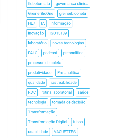
flebotomista
governança clínica
GreinerBioOne
greinerbioonebr
HL7
IA
informação
inovação
ISO15189
laboratório
novas tecnologias
PALC
podcast
preanalitica
processo de coleta
produtividade
Pré-analítica
qualidade
rastreabilidade
RDC
rotina laboratorial
saúde
tecnologia
tomada de decisão
Transformação
Transformação Digital
tubos
usabilidade
VACUETTE®