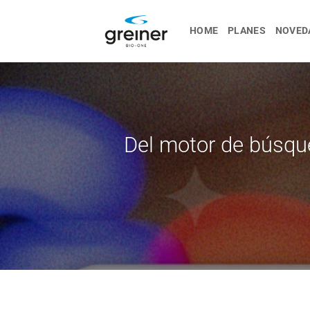
saltar
al
HOME
PLANES
NOVED
contenido
Del motor de búsqu