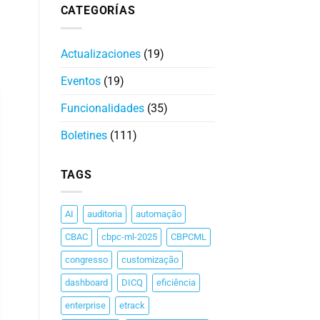
CATEGORÍAS
Actualizaciones
(19)
Eventos
(19)
Funcionalidades
(35)
Boletines
(111)
TAGS
AI
auditoria
automação
CBAC
cbpc-ml-2025
CBPCML
congresso
customização
dashboard
DICQ
eficiência
enterprise
etrack