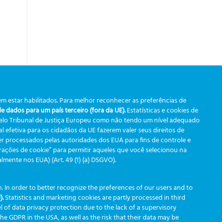
m estar habilitados. Para melhor reconhecer as preferências de
 dados para um país terceiro (fora da UE).
Estatísticas e cookies de
pelo Tribunal de Justiça Europeu como não tendo um nível adequado
 efetiva para os cidadãos da UE fazerem valer seus direitos de
r processados pelas autoridades dos EUA para fins de controle e
le é
urações de cookie” para permitir aqueles que você selecionou na
ente nos EUA) (Art. 49 (1) (a) DSGVO).
 In order to better recognize the preferences of our users and to
).
Statistics and marketing cookies are partly processed in third
l of data privacy protection due to the lack of a supervisory
 the GDPR in the USA, as well as the risk that their data may be