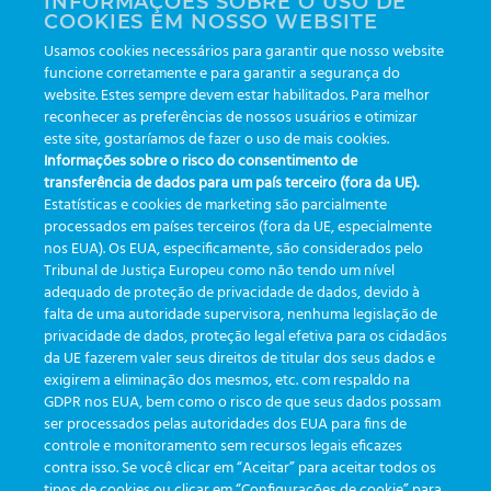
INFORMAÇÕES SOBRE O USO DE
COOKIES EM NOSSO WEBSITE
Usamos cookies necessários para garantir que nosso website
La inteligencia artificial en la
funcione corretamente e para garantir a segurança do
Cómo la trazabilidad expone
website. Estes sempre devem estar habilitados. Para melhor
toma de decisiones: por qué
y detiene el desperdicio de
reconhecer as preferências de nossos usuários e otimizar
es importante (y cómo está
materiales en la atención
este site, gostaríamos de fazer o uso de mais cookies.
revolucionando el
Informações sobre o risco do consentimento de
médica.
laboratorio).
transferência de dados para um país terceiro (fora da UE).
Estatísticas e cookies de marketing são parcialmente
processados em países terceiros (fora da UE, especialmente
nos EUA). Os EUA, especificamente, são considerados pelo
Tribunal de Justiça Europeu como não tendo um nível
adequado de proteção de privacidade de dados, devido à
falta de uma autoridade supervisora, nenhuma legislação de
CATEGORÍAS
privacidade de dados, proteção legal efetiva para os cidadãos
da UE fazerem valer seus direitos de titular dos seus dados e
exigirem a eliminação dos mesmos, etc. com respaldo na
Actualizaciones
(19)
GDPR nos EUA, bem como o risco de que seus dados possam
ser processados pelas autoridades dos EUA para fins de
Eventos
(19)
controle e monitoramento sem recursos legais eficazes
Funcionalidades
(35)
contra isso. Se você clicar em “Aceitar” para aceitar todos os
tipos de cookies ou clicar em “Configurações de cookie” para