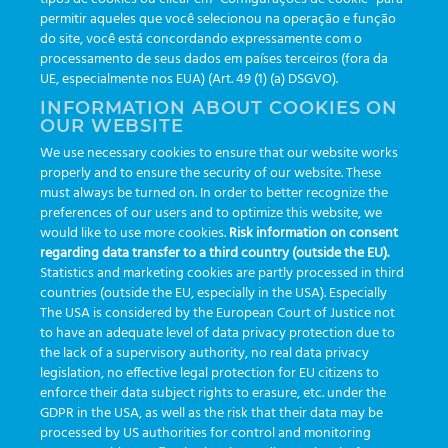
Boletines
(111)
permitir aqueles que você selecionou na operação e função
do site, você está concordando expressamente com o
processamento de seus dados em países terceiros (fora da
TAGS
UE, especialmente nos EUA) (Art. 49 (1) (a) DSGVO).
INFORMATION ABOUT COOKIES ON
OUR WEBSITE
AI
auditoria
automação
CBAC
cbpc-ml-2025
CBPCML
We use necessary cookies to ensure that our website works
congresso
customização
dashboard
DICQ
eficiência
properly and to ensure the security of our website. These
enterprise
etrack
flebotomista
governança clínica
must always be turned on. In order to better recognize the
preferences of our users and to optimize this website, we
GreinerBioOne
greinerbioonebr
HL7
IA
informação
would like to use more cookies.
Risk information on consent
regarding data transfer to a third country (outside the EU).
inovação
ISO15189
laboratório
novas tecnologias
PALC
Statistics and marketing cookies are partly processed in third
podcast
preanalitica
processo de coleta
produtividade
countries (outside the EU, especially in the USA). Especially
The USA is considered by the European Court of Justice not
Pré-analítica
qualidade
rastreabilidade
RDC
to have an adequate level of data privacy protection due to
rotina laboratorial
saúde
tecnologia
tomada de decisão
the lack of a supervisory authority, no real data privacy
legislation, no effective legal protection for EU citizens to
Transformação
Transformação Digital
tubos
usabilidade
enforce their data subject rights to erasure, etc. under the
GDPR in the USA, as well as the risk that their data may be
VACUETTE®
processed by US authorities for control and monitoring