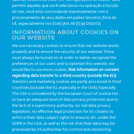
Newsletter
(111)
permitir aqueles que você selecionou na operação e função
do site, você está concordando expressamente com o
processamento de seus dados em países terceiros (fora da
TAGS
UE, especialmente nos EUA) (Art. 49 (1) (a) DSGVO).
INFORMATION ABOUT COOKIES ON
OUR WEBSITE
AI
auditoria
automação
CBAC
cbpc-ml-2025
CBPCML
We use necessary cookies to ensure that our website works
congresso
customização
dashboard
DICQ
eficiência
properly and to ensure the security of our website. These
enterprise
etrack
flebotomista
governança clínica
must always be turned on. In order to better recognize the
preferences of our users and to optimize this website, we
GreinerBioOne
greinerbioonebr
HL7
IA
informação
would like to use more cookies.
Risk information on consent
regarding data transfer to a third country (outside the EU).
inovação
ISO15189
laboratório
novas tecnologias
PALC
Statistics and marketing cookies are partly processed in third
podcast
preanalitica
processo de coleta
produtividade
countries (outside the EU, especially in the USA). Especially
The USA is considered by the European Court of Justice not
Pré-analítica
qualidade
rastreabilidade
RDC
to have an adequate level of data privacy protection due to
rotina laboratorial
saúde
tecnologia
tomada de decisão
the lack of a supervisory authority, no real data privacy
legislation, no effective legal protection for EU citizens to
Transformação
Transformação Digital
tubos
usabilidade
enforce their data subject rights to erasure, etc. under the
GDPR in the USA, as well as the risk that their data may be
VACUETTE®
processed by US authorities for control and monitoring