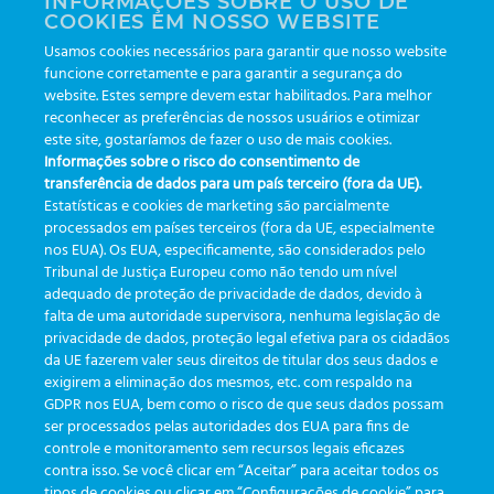
INFORMAÇÕES SOBRE O USO DE
COOKIES EM NOSSO WEBSITE
Usamos cookies necessários para garantir que nosso website
Künstliche Intelligenz in der
Wie Rückverfolgbarkeit die
funcione corretamente e para garantir a segurança do
website. Estes sempre devem estar habilitados. Para melhor
Entscheidungsfindung:
Verschwendung von
reconhecer as preferências de nossos usuários e otimizar
Warum sie wichtig ist (und
Materialien im
este site, gostaríamos de fazer o uso de mais cookies.
wie sie im Labor alles
Gesundheitswesen aufdeckt
Informações sobre o risco do consentimento de
verändert)
und stoppt.
transferência de dados para um país terceiro (fora da UE).
Estatísticas e cookies de marketing são parcialmente
processados em países terceiros (fora da UE, especialmente
nos EUA). Os EUA, especificamente, são considerados pelo
Tribunal de Justiça Europeu como não tendo um nível
adequado de proteção de privacidade de dados, devido à
falta de uma autoridade supervisora, nenhuma legislação de
KATEGORIEN
privacidade de dados, proteção legal efetiva para os cidadãos
da UE fazerem valer seus direitos de titular dos seus dados e
exigirem a eliminação dos mesmos, etc. com respaldo na
Aktualisierungen
(19)
GDPR nos EUA, bem como o risco de que seus dados possam
ser processados pelas autoridades dos EUA para fins de
Veranstaltungen
(19)
controle e monitoramento sem recursos legais eficazes
Funktionalitäten
(35)
contra isso. Se você clicar em “Aceitar” para aceitar todos os
tipos de cookies ou clicar em “Configurações de cookie” para