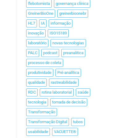
flebotomista
governança clínica
GreinerBioOne
greinerbioonebr
HL7
IA
informação
inovação
ISO15189
laboratório
novas tecnologias
PALC
podcast
preanalitica
processo de coleta
produtividade
Pré-analítica
qualidade
rastreabilidade
RDC
rotina laboratorial
saúde
tecnologia
tomada de decisão
Transformação
Transformação Digital
tubos
usabilidade
VACUETTE®