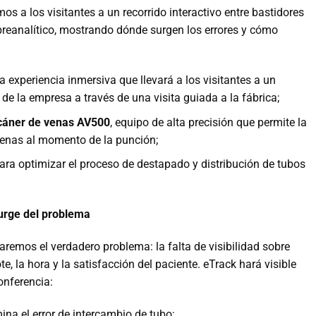
mos a los visitantes a un recorrido interactivo entre bastidores
 preanalítico, mostrando dónde surgen los errores y cómo
na experiencia inmersiva que llevará a los visitantes a un
 de la empresa a través de una visita guiada a la fábrica;
cáner de venas AV500
, equipo de alta precisión que permite la
 venas al momento de la punción;
para optimizar el proceso de destapado y distribución de tubos
surge del problema
daremos el verdadero problema: la falta de visibilidad sobre
ote, la hora y la satisfacción del paciente. eTrack hará visible
onferencia:
mina el error de intercambio de tubo;