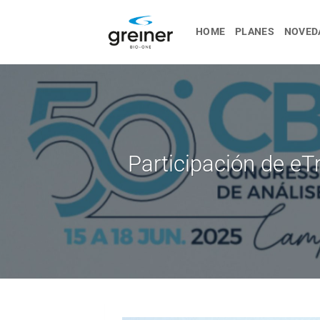
saltar
al
HOME
PLANES
NOVED
contenido
Participación de eT