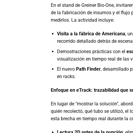
En el stand de Greiner Bio-One, invitare
de la fabricación de insumos y el flujo
medirlos. La actividad incluye:
Visita a la fábrica de Americana
, u
recorrido detallado detrás de escena
Demostraciones prácticas con el
es
visualización en tiempo real de las
El nuevo
Path Finder
, desarrollado 
en racks.
Enfoque en eTrack: trazabilidad que 
En lugar de "mostrar la solución", abor
quién recolectó, qué tubo se utilizó, el l
esta brecha en tiempo real durante la c
Lectura 2D antes de la punción
: eli