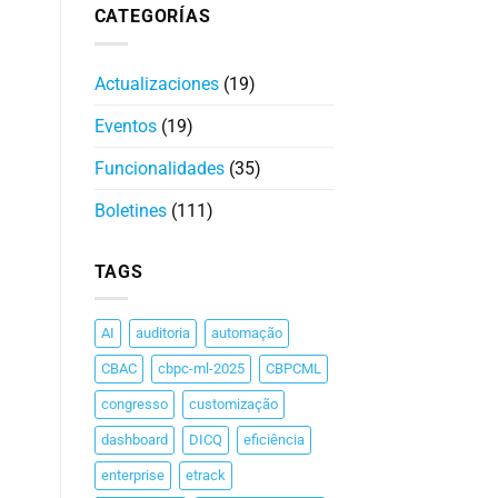
CATEGORÍAS
Actualizaciones
(19)
Eventos
(19)
Funcionalidades
(35)
Boletines
(111)
TAGS
AI
auditoria
automação
CBAC
cbpc-ml-2025
CBPCML
congresso
customização
dashboard
DICQ
eficiência
enterprise
etrack