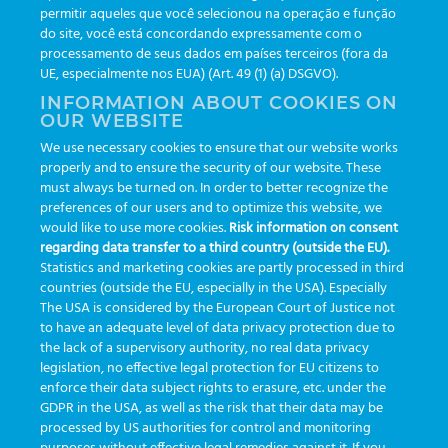
Boletines
(111)
permitir aqueles que você selecionou na operação e função
do site, você está concordando expressamente com o
processamento de seus dados em países terceiros (fora da
TAGS
UE, especialmente nos EUA) (Art. 49 (1) (a) DSGVO).
INFORMATION ABOUT COOKIES ON
OUR WEBSITE
AI
auditoria
automação
CBAC
cbpc-ml-2025
CBPCML
We use necessary cookies to ensure that our website works
congresso
customização
dashboard
DICQ
eficiência
properly and to ensure the security of our website. These
enterprise
etrack
flebotomista
governança clínica
must always be turned on. In order to better recognize the
preferences of our users and to optimize this website, we
GreinerBioOne
greinerbioonebr
HL7
IA
informação
would like to use more cookies.
Risk information on consent
regarding data transfer to a third country (outside the EU).
inovação
ISO15189
laboratório
novas tecnologias
PALC
Statistics and marketing cookies are partly processed in third
podcast
preanalitica
processo de coleta
produtividade
countries (outside the EU, especially in the USA). Especially
The USA is considered by the European Court of Justice not
Pré-analítica
qualidade
rastreabilidade
RDC
to have an adequate level of data privacy protection due to
rotina laboratorial
saúde
tecnologia
tomada de decisão
the lack of a supervisory authority, no real data privacy
legislation, no effective legal protection for EU citizens to
Transformação
Transformação Digital
tubos
usabilidade
enforce their data subject rights to erasure, etc. under the
GDPR in the USA, as well as the risk that their data may be
VACUETTE®
processed by US authorities for control and monitoring