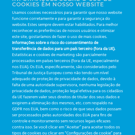
COOKIES EM NOSSO WEBSITE
asesor sobre el eTrack personalizado de Greiner Bio-
Usamos cookies necessários para garantir que nosso website
One.
Greiner Bio-One eTrack personalizado
!
funcione corretamente e para garantir a segurança do
website. Estes sempre devem estar habilitados. Para melhor
reconhecer as preferências de nossos usuários e otimizar
este site, gostaríamos de fazer o uso de mais cookies.
Greiner Bio-One eTrack:
Informações sobre o risco do consentimento de
tecnología de la salud
nuevos desafíos
transferência de dados para um país terceiro (fora da UE).
Estatísticas e cookies de marketing são parcialmente
processados em países terceiros (fora da UE, especialmente
nos EUA). Os EUA, especificamente, são considerados pelo
Tribunal de Justiça Europeu como não tendo um nível
adequado de proteção de privacidade de dados, devido à
falta de uma autoridade supervisora, nenhuma legislação de
CATEGORÍAS
privacidade de dados, proteção legal efetiva para os cidadãos
da UE fazerem valer seus direitos de titular dos seus dados e
exigirem a eliminação dos mesmos, etc. com respaldo na
Actualizaciones
(19)
GDPR nos EUA, bem como o risco de que seus dados possam
ser processados pelas autoridades dos EUA para fins de
Eventos
(19)
controle e monitoramento sem recursos legais eficazes
Funcionalidades
(35)
contra isso. Se você clicar em “Aceitar” para aceitar todos os
tipos de cookies ou clicar em “Configurações de cookie” para